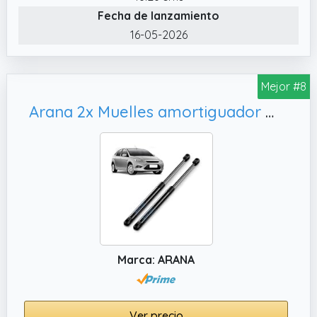
compatible con Ford Focus Mk2 20042012
Fecha de lanzamiento
16-05-2026
Mejor #8
Arana 2x Muelles amortiguador maletero, repuesto #4M51A406A10AB
Marca: ARANA
Ver precio