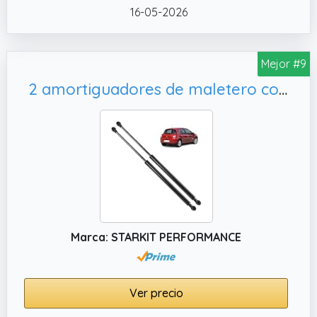
16-05-2026
24 horas para resolver cualquier consulta de
forma rápida
✔️ Números OE :132101, 1321021, 1502096,
Mejor #9
1684312, 01 321 021, 01321021, 1 32 101, 1 321 021,
2 amortiguadores de maletero compatibles para Clio 3 (2005-2012) muelle neumático maletero | 32062565 | 8200299546
1 502 096, 1 684 312, 1321021, 1502096, 1684312,
4M51 A406A10 AB, 4M51A406A10AB, 4MB51
A406A10 AB, 4MB51A406A10AB, 5724ZW, 8M51
A406A10 AB
Marca: STARKIT PERFORMANCE
Ver precio