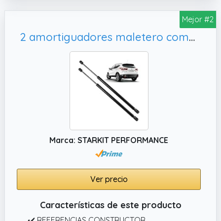
✔️ MUELLE APERTURA DEL PORTÓN:
amortiguadores maletero compatibles para
Mejor #2
C4 1
2 amortiguadores maletero compatibles para Qashqai 2 (J11) (2013-2021) muelle neumático maletero. 904504EA0A, 904504EA1A
Marca: STARKIT PERFORMANCE
Ver precio
Características de este producto
✔️ REFERENCIAS CONSTRUCTOR