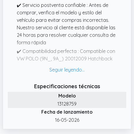
✔️ Servicio postventa confiable : Antes de
comprar, verifica el modelo y estilo del
vehículo para evitar compras incorrectas.
Nuestro servicio al cliente está disponible las
24 horas para resolver cualquier consulta de
forma rápida
✔️ Compatibilidad perfecta : Compatible con
VW POLO (9N_, 9A_) 20012009 Hatchback
✔️ Números OE :6Q6 827 550,6Q6 827 550
A,6Q6 827 550 C,018123,27665,140 910 0021
✔️ Amortiguador de gas de fácil instalación :
Especificaciones técnicas
Puedes instalar el amortiguador del portón
Modelo
trasero perfectamente en tan solo 5 minutos
13128759
✔️ garantizan fiabilidad y durabilidad. El
Fecha de lanzamiento
diseño de sellado multidireccional permite
16-05-2026
que los resortes de gas mantengan una
presión estable, y su rendimiento es