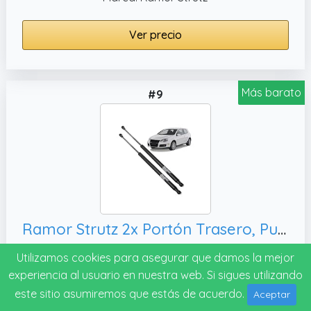
Ver precio
Más barato
#9
Ramor Strutz 2x Portón Trasero, Puntales de Gasolina. Reemplazo de 6Q6827550 y Otros.
Nota: 7.3
Utilizamos cookies para asegurar que damos la mejor
Marca: Ramor Strutz
experiencia al usuario en nuestra web. Si sigues utilizando
este sitio asumiremos que estás de acuerdo.
Aceptar
Ver precio