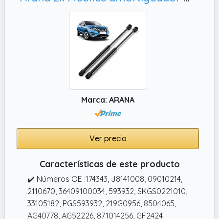
Marca: ARANA
Ver precio
Características de este producto
✔️ Números OE :174343, J8141008, 09010214,
2110670, 36409100034, 593932, SKGS0221010,
33105182, PGS593932, 219G0956, 8504065,
AG40778, AG52226, 871014256, GF2424