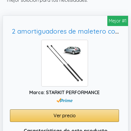
Mejor #1
2 amortiguadores de maletero compatibles para Citroen C4 (1ª generación) (2004-2010) muelle neumático maletero | 9647295480 | 8731J8
Marca: STARKIT PERFORMANCE
Ver precio
Características de este producto