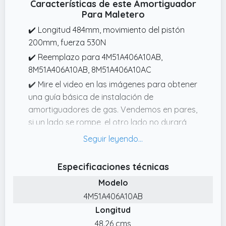
Características de este Amortiguador
Para Maletero
✔️ Longitud 484mm, movimiento del pistón
200mm, fuerza 530N
✔️ Reemplazo para 4M51A406A10AB,
8M51A406A10AB, 8M51A406A10AC
✔️ Mire el video en las imágenes para obtener
una guía básica de instalación de
amortiguadores de gas. Vendemos en pares,
si un lado se rompe, el otro lado no durará
mucho más.
✔️ Reemplazar ambos lados garantiza el
retorno al rendimiento original. Todos
Especificaciones técnicas
nuestros amortiguadores de gas están
Modelo
fabricados para igualar o superar las
4M51A406A10AB
especificaciones originales.
Longitud
✔️ Par de Resorte de gas Maletero hidráulico
48.26 cms