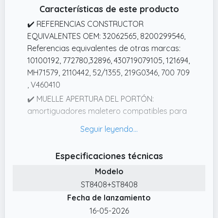
Características de este producto
✔️ REFERENCIAS CONSTRUCTOR
EQUIVALENTES OEM: 32062565, 8200299546,
Referencias equivalentes de otras marcas:
10100192, 772780,32896, 430719079105, 121694,
MH71579, 2110442, 52/1355, 219G0346, 700 709
, V460410
✔️ MUELLE APERTURA DEL PORTÓN:
amortiguadores maletero compatibles para
Clio 3
✔️ COMPATIBILIDAD DEL VEHICULO :
compatible para RENAULT CLIO 3 de 2005 a
Especificaciones técnicas
2012. No apto para Break.
Modelo
✔️ PIEZA DE RECAMBIO NUEVA : Pieza nueva
ST8408+ST8408
de alta calidad, entregada en su embalaje
Fecha de lanzamiento
original. Garantía 2 años.
16-05-2026
✔️ CARACTERÍSTICAS: Apertura del maletero.