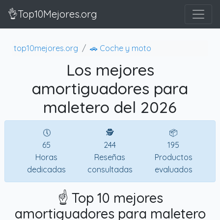
👌Top10Mejores.org
top10mejores.org
🚗 Coche y moto
Los mejores
amortiguadores para
maletero del 2026
🕔
🕵
📦
65
244
195
Horas
Reseñas
Productos
dedicadas
consultadas
evaluados
☝️ Top 10 mejores
amortiguadores para maletero