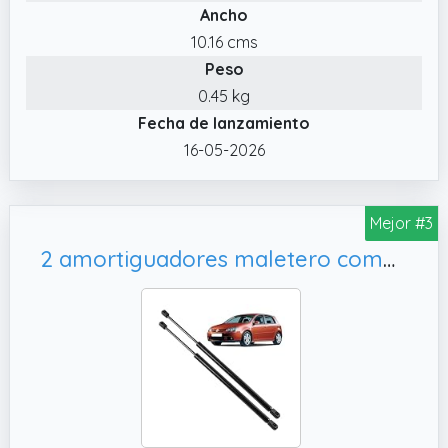
Ancho
2013 a 2021. Todos los modelos y
motorizaciones.
10.16 cms
Peso
✔️ CARACTERÍSTICAS: Apertura del maletero.
POSICIÓN : maletero.
0.45 kg
Fecha de lanzamiento
16-05-2026
Mejor #3
2 amortiguadores maletero compatibles para Golf 5 (1K1) (2003-2009) muelle neumático maletero. 1K6827550A, 1K6827550E