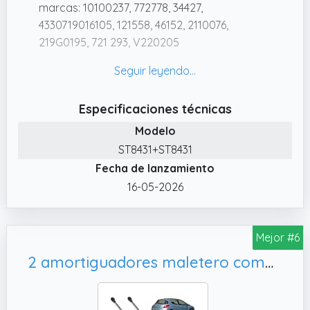
marcas: 10100237, 772778, 34427,
4330719016105, 121558, 46152, 2110076,
219G0195, 721 293, V220205
✔️ COMPATIBILIDAD DEL VEHICULO :
compatible para CITROEN XSARA PICASSO
de 1999 a 2010. Todos los modelos y
Especificaciones técnicas
motorizaciones.
Modelo
✔️ MUELLE APERTURA DEL PORTÓN:
ST8431+ST8431
amortiguadores maletero compatibles para
Fecha de lanzamiento
Xsara Picasso
16-05-2026
✔️ CARACTERÍSTICAS: Apertura del maletero.
POSICIÓN: maletero.
✔️ Más información sobre este producto al
Mejor #6
final de la página.
2 amortiguadores maletero compatibles para 308 (1ª generación) (2007-2013) muelle neumático maletero. 8731Q6, 1635441780
✔️ PIEZA DE RECAMBIO NUEVA : Pieza nueva
de alta calidad, entregada en su embalaje
original. Garantía 2 años.