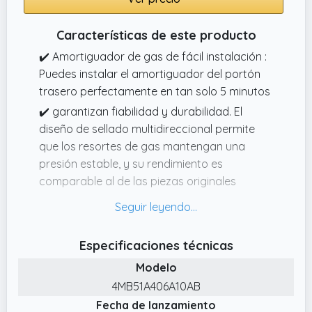
Características de este producto
✔️ Amortiguador de gas de fácil instalación :
Puedes instalar el amortiguador del portón
trasero perfectamente en tan solo 5 minutos
✔️ garantizan fiabilidad y durabilidad. El
diseño de sellado multidireccional permite
que los resortes de gas mantengan una
presión estable, y su rendimiento es
comparable al de las piezas originales
✔️ Compatibilidad perfecta : Compatible con
Ford Focus II DA HCP DP 20042012 All
Motoren
Especificaciones técnicas
✔️ Servicio postventa confiable : Antes de
Modelo
comprar, verifica el modelo y estilo del
4MB51A406A10AB
vehículo para evitar compras incorrectas.
Fecha de lanzamiento
Nuestro servicio al cliente está disponible las