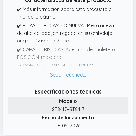
✔️ Más información sobre este producto al
final de la página.
✔️ PIEZA DE RECAMBIO NUEVA : Pieza nueva
de alta calidad, entregada en su embalaje
original. Garantía 2 años.
✔️ CARACTERÍSTICAS: Apertura del maletero.
POSICIÓN: maletero.
✔️ COMPATIBILIDAD DEL VEHICULO :
compatible para CITROEN C4 1 de 2004 a
2010. Todos los modelos y motorizaciones.
✔️ REFERENCIAS CONSTRUCTOR
Especificaciones técnicas
EQUIVALENTES OEM: 9647295480, 8731J8,
Modelo
8731.J8, 8731 J8, Referencias equivalentes de
ST8417+ST8417
otras marcas: 10100172, 773284,
Fecha de lanzamiento
430719073305, 121661, MH70659, 46646,
16-05-2026
2110396, V220263