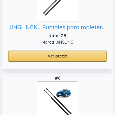
JINGLINGKJ Puntales para maletero Vitara LY 2015-2019 Amortiguadores de gas para portón trasero trasero 492 mm 81850 54P01 81860 352545 353023 DOS AÑOS DE GARANTÍA (negro)
Nota: 7.5
Marca: JINGLING
Ver precio
#6