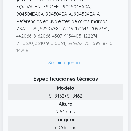
EQUIVALENTES OEM : 904504EA0A,
904504EA0A, 904504EA1A, 904504EA1A.
Referencias equivalentes de otras marcas :
ZSA10025, 52SKV681 32149, 174343, 7092381,
442066, 8162066, 430719154405, 122274,
2110670, 3640 910 0034, 593932, 701 599, 8710
14256
✔️ Más información sobre este producto al
final de la página.
✔️ PIEZA DE RECAMBIO NUEVA : Pieza nueva
Especificaciones técnicas
de alta calidad, entregada en su embalaje
Modelo
original. Garantía 2 años.
ST8462+ST8462
✔️ MUELLE APERTURA DEL PORTÓN :
Altura
amortiguadores maletero compatibles para
2.54 cms
Qashqai 2 (J11)
Longitud
✔️ COMPATIBILIDAD DEL VEHICULO :
60.96 cms
compatible para NISSAN QASHQAI 2 (J11) de