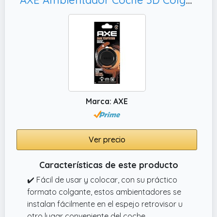
tu vehículo, manteniendo un ambiente fresco
y agradable durante más tiempo, optimo
para cualquier tipo de viaje
✔️ Variedad de Fragancias Disponibles Elige
entre una amplia gama de aromas
cautivadores, incluyendo Cereza, Vainilla,
Lino, Hielo, Coche Nuevo, Fresa, Frutos del
Bosque, Melón, Arándanos y Mora, encuentra
Marca: AXE
la fragancia perfecta para cada ocasión y
transforma tu coche en un espacio fresco y
acogedor
Ver precio
Características de este producto
✔️ Fácil de usar y colocar, con su práctico
formato colgante, estos ambientadores se
instalan fácilmente en el espejo retrovisor u
otro lugar conveniente del coche,