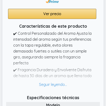
transforma tu coche en un espacio fresco y
acogedor
Ver precio
Características de este producto
✔️ Control Personalizado del Aroma Ajusta la
intensidad del aroma según tus preferencias
con la tapa regulable, evita olores
demasiado fuertes o sutiles con un simple
giro, asegurando siempre la fragancia
perfecta
✔️ Fragancia Duradera y Envolvente Disfruta
de hasta 30 días de un aroma que llena todo
tu vehículo, manteniendo un ambiente fresco
y agradable durante más tiempo, optimo
para cualquier tipo de viaje
Especificaciones técnicas
✔️ Resistente a Climas Extremos Diseñado
Modelo