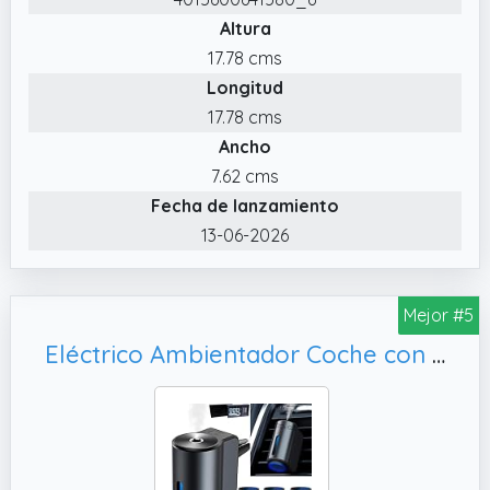
fragancia se puede ajustar para un frescor
Altura
más suave
17.78 cms
✔️ Tan discreto como elegante
Longitud
17.78 cms
Ancho
7.62 cms
Fecha de lanzamiento
13-06-2026
Mejor #5
Eléctrico Ambientador Coche con 3 perfumes (Coloniaa/Chanell/Hiltonn),30ml de Fragancia CFK-3Z