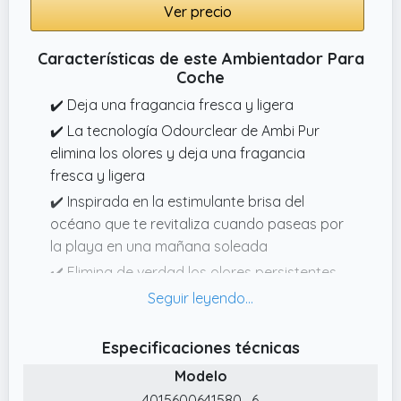
Ver precio
fresco y agradable en su automóvil en
cualquier momento, adecuado para una
Características de este Ambientador Para
variedad de modelos de automóviles.
Coche
✔️ Fragancia duradera: la fragancia del
✔️ Deja una fragancia fresca y ligera
perfume para automóvil se puede liberar
continuamente durante hasta 30 días, lo que
✔️ La tecnología Odourclear de Ambi Pur
brinda una experiencia de fragancia
elimina los olores y deja una fragancia
constante y duradera para su automóvil,
fresca y ligera
elimina el problema del reemplazo frecuente
✔️ Inspirada en la estimulante brisa del
y hace que su viaje sea más cómodo
océano que te revitaliza cuando paseas por
la playa en una mañana soleada
✔️ Elimina de verdad los olores persistentes
de comida, mascotas, humo o basura de tu
coche sin enmascararlos
✔️ Cada clip dura hasta 70 días
Especificaciones técnicas
✔️ Se engancha fácilmente a la rejilla de
Modelo
ventilación de tu coche. La intensidad de la
4015600641580_6