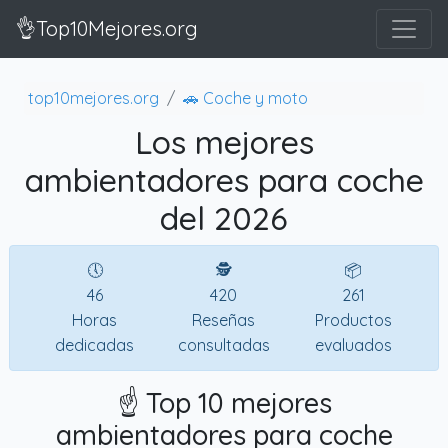
👌Top10Mejores.org
top10mejores.org
🚗 Coche y moto
Los mejores
ambientadores para coche
del 2026
🕔
🕵
📦
46
420
261
Horas
Reseñas
Productos
dedicadas
consultadas
evaluados
☝️ Top 10 mejores
ambientadores para coche