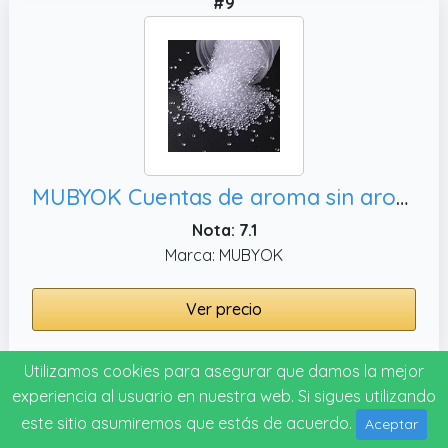
#9
MUBYOK Cuentas de aroma sin aroma de alta calidad de 12 libras para moldes de freshies de coche, suministros de freshie para automóviles
Nota: 7.1
Marca: MUBYOK
Ver precio
Utilizamos cookies para asegurar que damos la mejor
#10
experiencia al usuario en nuestra web. Si sigues utilizando
este sitio asumiremos que estás de acuerdo.
Aceptar