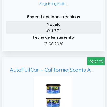
extractos de plantas naturales, cumple con
los estándares RoHS de la UE, con
certificación de seguridad SGS y está libre de
Especificaciones técnicas
alcohol y aditivos.
Modelo
✔️ Económico. Una vez que el frasco de
XXJ-3Z-1
perfume se agote, puede rellenarse
Fecha de lanzamiento
fácilmente con tu fragancia favorita (No
mezclar con agua).
13-06-2026
✔️ Duración prolongada de la batería.
Fabricado con aleación de aluminio de alta
Mejor #6
calidad y acabado arenado, es resistente y
duradero.
AutoFullCar – California Scents Ambientador de Coche Aroma “Coche Nuevo” – Fragancia Duradera (hasta 30 Días) – Intensidad Regulable – Formato Lata 42 g – Aroma Fresco y Premium (2 UNIDADES)
✔️ Recambio. Este producto admite la
compra por separado de recambios.
✔️ Fácil de Instalar. Abre el frasco de aceite
esencial e inserta la pajilla.
✔️ Silencioso. Disfruta de un viaje tranquilo y
relajante con nuestro difusor de