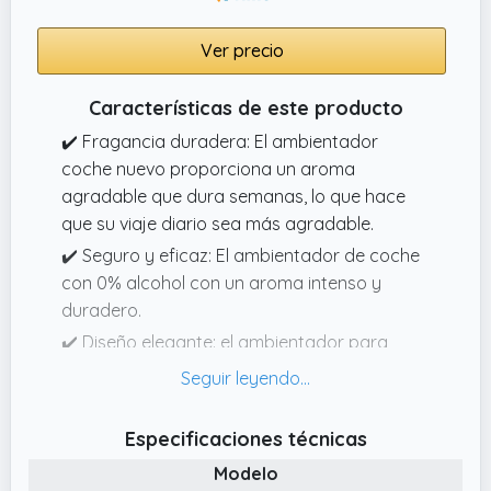
Ver precio
Características de este producto
✔️ Fragancia duradera: El ambientador
coche nuevo proporciona un aroma
agradable que dura semanas, lo que hace
que su viaje diario sea más agradable.
✔️ Seguro y eficaz: El ambientador de coche
con 0% alcohol con un aroma intenso y
duradero.
✔️ Diseño elegante: el ambientador para
automóvil tiene un diseño moderno que
complementará el interior de cualquier
vehículo. También es lo suficientemente
Especificaciones técnicas
pequeño como para caber en espacios
Modelo
reducidos sin obstruir la vista mientras