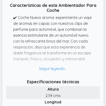
Características de este Ambientador Para
Coche
✔️ Coche Nuevo aroma: experimente un viaje
de aromas en capas con nuestros clips de
perfume para automóvil, que combinan la
esencia estimulante de un automóvil nuevo
con la refrescante brisa del mar. Con cada
respiración, deja que esta experiencia de
doble fragancia te transforme en un escape
tranquilo, fresco, acogedor y memorable
✔️ Gran opción para regalos: no es solo una
aromaterapia para el automóvil, sino
también la mejor opción para regalos. Ya
Especificaciones técnicas
sean amigos, familiares, propietarios de
Altura
automóviles o entusiastas, puede mostrar su
gusto con un empaque exquisito y una
2.54 cms
fragancia elegante, haciendo que cada
Longitud