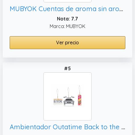
MUBYOK Cuentas de aroma sin aroma de alta calidad de 5 libras para moldes de freshies de coche, suministros de freshie para automóviles
Nota: 7.7
Marca: MUBYOK
Ver precio
#5
Ambientador Outatime Back to the Future | Ideas de regalo Delorean | Regreso al futuro | Hoverboard Back to the Future | Ambientador de coche DeLorean DMC-12 | Juego de 3 unidades | Producto oficial