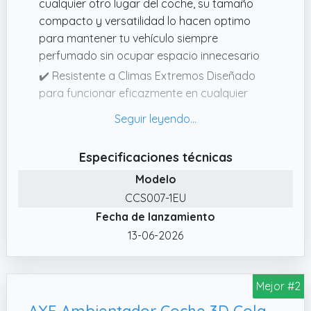
cualquier otro lugar del coche, su tamaño
compacto y versatilidad lo hacen optimo
para mantener tu vehículo siempre
perfumado sin ocupar espacio innecesario
✔️ Resistente a Climas Extremos Diseñado
para funcionar eficazmente en cualquier
condición, este ambientador soporta altas
temperaturas y humedad sin perder su
efectividad, optimo para todo tipo de
Especificaciones técnicas
vehículos y climas
Modelo
✔️ Control Personalizado del Aroma Ajusta la
CCS007-1EU
intensidad del aroma según tus preferencias
Fecha de lanzamiento
con la tapa regulable, evita olores
demasiado fuertes o sutiles con un simple
13-06-2026
giro, asegurando siempre la fragancia
perfecta
Mejor #2
✔️ Fragancia Duradera y Envolvente Disfruta
de hasta 30 días de un aroma que llena todo
AXE Ambientador Coche 3D Colgante - Fragancia Dark Teamptation - Elimina Malos Olores al Instante - Frescura Irresistible y Duradera por 30 Días - Estilo y Sabor en Cada Viaje