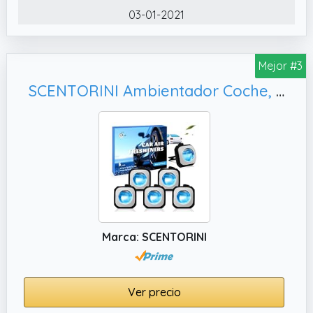
siempre huela bien.
03-01-2021
✔️ Diseño sofisticado y discreto, los
ambientadores colgantes 3D de AXE aportan
un toque de estilo sutil y moderno a tu coche,
Mejor #3
ideales para colgar del espejo retrovisor sin
SCENTORINI Ambientador Coche, Elimina los Olores del Perfume Durante 30 Días en Total 6 Unids
comprometer el aspecto de tu vehículo.
Marca: SCENTORINI
Ver precio