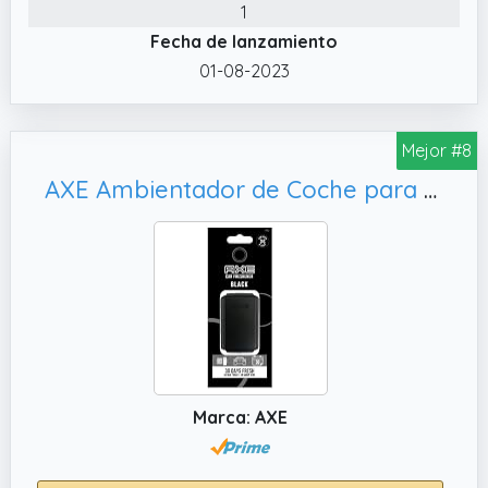
1
conduce.
Fecha de lanzamiento
✔️ Fácil de usar: Simplemente coloque
01-08-2023
ambientador coche olor nuevo en su
automóvil y déjelo hacer su magia.
✔️ Elimina los malos olores: Este ambientador
Mejor #8
coche aire para automóviles está
AXE Ambientador de Coche para Rejilla - 30 Días de Frescura Intensa con Fragancia Black - Diseño Elegante, Discreto y Duradero para un Viaje Refrescante y Sofisticado
especialmente diseñado para absorber los
malos olores de su vehículo y dejarlo con un
aroma fresco y limpio.
Marca: AXE