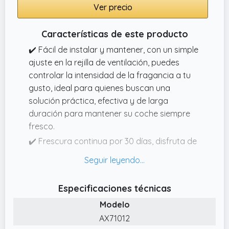
Ver precio
Características de este producto
✔️ Fácil de instalar y mantener, con un simple
ajuste en la rejilla de ventilación, puedes
controlar la intensidad de la fragancia a tu
gusto, ideal para quienes buscan una
solución práctica, efectiva y de larga
duración para mantener su coche siempre
fresco.
✔️ Frescura continua por 30 días, disfruta de
un aroma sofisticado y duradero en tu
coche con las fragancias icónicas de AXE:
Ice Chill, Black, Dark Temptation y Africa,
Especificaciones técnicas
manteniendo el interior de tu vehículo
Modelo
siempre fresco y atractivo.
AX71012
✔️ Difusión uniforme y constante, gracias a