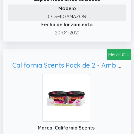
✔️ Control Personalizado del Aroma Ajusta la
Modelo
intensidad del aroma según tus preferencias
CCS-407AMAZON
con la tapa regulable, evita olores
Fecha de lanzamiento
demasiado fuertes o sutiles con un simple
giro, asegurando siempre la fragancia
20-04-2021
perfecta
✔️ Resistente a Climas Extremos Diseñado
Mejor #10
para funcionar eficazmente en cualquier
condición, este ambientador soporta altas
California Scents Pack de 2 - Ambientador de Coche con Fragancia, Olor Piruleta de Cereza (Ambientador en Lata 42 gramos)
temperaturas y humedad sin perder su
efectividad, optimo para todo tipo de
vehículos y climas
✔️ Variedad de Fragancias Disponibles Elige
entre una amplia gama de aromas
cautivadores, incluyendo Cereza, Vainilla,
Lino, Hielo, Coche Nuevo, Fresa, Frutos del
Bosque, Melón, Arándanos y Mora, encuentra
Marca: California Scents
la fragancia perfecta para cada ocasión y