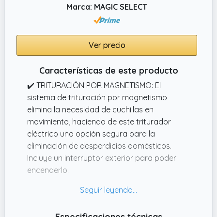
confiable incluso en condiciones de
Marca: MAGIC SELECT
humedad.
Ver precio
Características de este producto
✔️ TRITURACIÓN POR MAGNETISMO: El
sistema de trituración por magnetismo
elimina la necesidad de cuchillas en
movimiento, haciendo de este triturador
eléctrico una opción segura para la
eliminación de desperdicios domésticos.
Incluye un interruptor exterior para poder
encenderlo.
✔️ ACERO INOXIDABLE: Fabricado en acero
inoxidable cuenta con una robusta
protección anticorrosión contra los residuos
Especificaciones técnicas