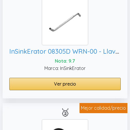
cuchilla logra un triturado instantáneo
perfecto, sin necesidad de repeticiones.
✔️ El Filtro Lavable Permite Un Uso
Prolongado y Repetido: Aclara y reutiliza el
filtro de carbón activado para restablecer el
rendimiento y prolongar su vida útil*; también
hay disponibles filtros de recambio para una
InSinkErator 08305D WRN-00 - Llave inglesa, 120 V
renovación rápida.
Nota: 9.7
Marca: InSinkErator
Ver precio
Mejor calidad/precio
🥈