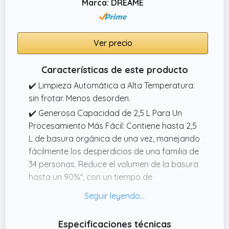
salpicaduras y una carcasa gruesa de ABS)
Marca: DREAME
para minimizar las molestias y garantizar un
funcionamiento tranquilo.
Ver precio
Características de este producto
✔️ Limpieza Automática a Alta Temperatura:
sin frotar. Menos desorden.
✔️ Generosa Capacidad de 2,5 L Para Un
Procesamiento Más Fácil: Contiene hasta 2,5
L de basura orgánica de una vez, manejando
fácilmente los desperdicios de una familia de
34 personas. Reduce el volumen de la basura
hasta un 90%*, con un tiempo de
procesamiento máximo de
aproximadamente 6 horas.*
✔️ Diseño Compacto Pensado Para la
Especificaciones técnicas