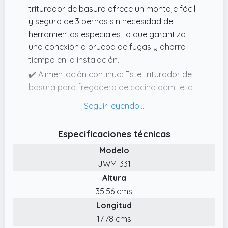
triturador de basura ofrece un montaje fácil
y seguro de 3 pernos sin necesidad de
herramientas especiales, lo que garantiza
una conexión a prueba de fugas y ahorra
tiempo en la instalación.
✔️ Alimentación continua: Este triturador de
basura para fregadero de cocina admite la
alimentación continua con trituración en
varias etapas para manipular de manera
eficaz diversos desechos de cocina. Tritura
Especificaciones técnicas
sin esfuerzo cáscaras de verduras, huesos y
Modelo
más, minimizando las obstrucciones para un
funcionamiento más suave.
JWM-331
Altura
✔️ Molienda potente, eliminación más rápida:
Este triturador de basura de fregadero
35.56 cms
cuenta con un motor de CC de 1/2 HP que
Longitud
funciona a 3820 RPM, lo que proporciona una
17.78 cms