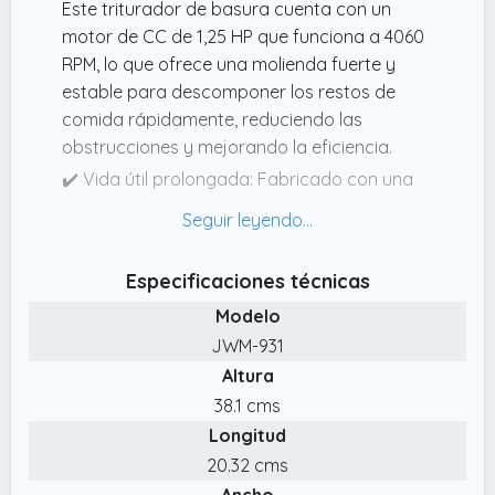
Este triturador de basura cuenta con un
motor de CC de 1,25 HP que funciona a 4060
RPM, lo que ofrece una molienda fuerte y
estable para descomponer los restos de
comida rápidamente, reduciendo las
obstrucciones y mejorando la eficiencia.
✔️ Vida útil prolongada: Fabricado con una
carcasa de ABS resistente a la corrosión y al
agua y un sistema de molienda de acero
inoxidable, este triturador de basura de
Especificaciones técnicas
cocina garantiza un rendimiento duradero
Modelo
incluso en ambientes húmedos.
JWM-931
✔️ Instalación rápida y segura: Diseñado con
Altura
un sistema de instalación giratorio y de
bloqueo EZ Mount, este triturador de
38.1 cms
desechos de alimentos permite una
Longitud
instalación rápida y ajustada sin
20.32 cms
herramientas especializadas ni pasos
Ancho