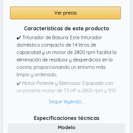
Ver precio
Características de este producto
✔️ Triturador de Basura: Este triturador
doméstico compacto de 1.4 litros de
capacidad y un motor de 2800 rpm facilita la
eliminación de residuos y desperdicios en la
cocina, proporcionando un entorno más
limpio y ordenado.
✔️ Motor Potente y Silencioso: Equipado con
un potente motor de 7.5 HP a 2800 rpm y 550
W, este triturador compacto maneja
residuos de alimentos, manteniendo un
funcionamiento silencioso.
Especificaciones técnicas
✔️ Acero Inoxidable: Fabricado en acero
Modelo
inoxidable cuenta con una robusta