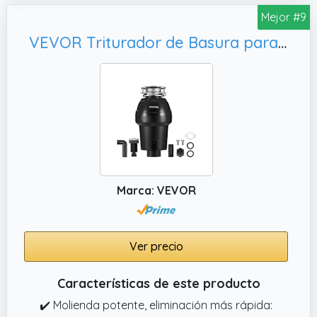
desechos de alimentos permite una
Mejor #9
instalación rápida y ajustada sin
VEVOR Triturador de Basura para Fregadero de Cocina, 210 x 210 x 390 mm
herramientas especializadas ni pasos
complicados, lo que ahorra tiempo y
garantiza conexiones a prueba de fugas.
✔️ Construcción duradera y de larga
duración: Construido con una carcasa de
ABS resistente al agua y a la corrosión y un
sistema de molienda de acero inoxidable de
alta resistencia, este triturador de basura de
cocina ofrece un rendimiento duradero,
Marca: VEVOR
incluso en condiciones de humedad, para un
uso confiable a largo plazo.
Ver precio
Características de este producto
✔️ Molienda potente, eliminación más rápida: