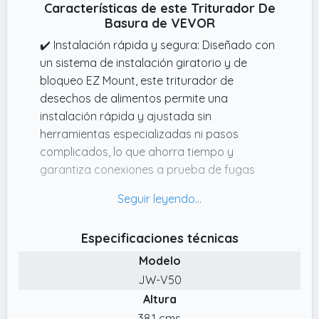
Características de este Triturador De
Basura de VEVOR
✔️ Instalación rápida y segura: Diseñado con
un sistema de instalación giratorio y de
bloqueo EZ Mount, este triturador de
desechos de alimentos permite una
instalación rápida y ajustada sin
herramientas especializadas ni pasos
complicados, lo que ahorra tiempo y
garantiza conexiones a prueba de fugas
✔️ Reducción de ruido de múltiples capas:
Disfrute de una experiencia de molienda más
silenciosa con este triturador de basura para
Especificaciones técnicas
fregadero de cocina, que cuenta con 3
Modelo
capas de reducción de ruido(algodón
insonorizado, protección contra
JW-V50
salpicaduras y una carcasa gruesa de ABS)
Altura
para minimizar las molestias y garantizar un
38.1 cms