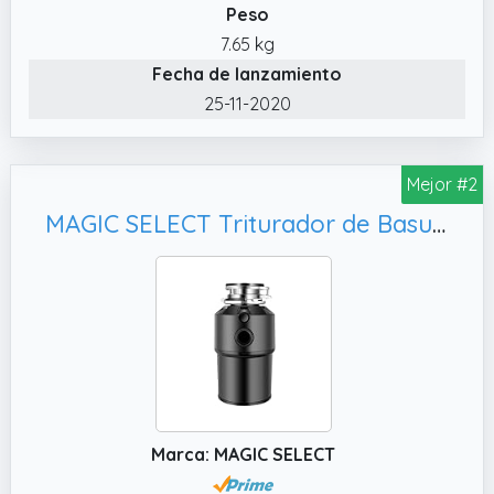
ecológica al transporte de desperdicios de
Peso
alimentos a los vertederos. Entre otras
7.65 kg
cosas, reduce la basura acumulada y el uso
Fecha de lanzamiento
de bolsas de plástico
25-11-2020
✔️ SOSTENIBLE: El triturador de basura
fregadero tiene un mínimo consumo de agua
y de energía, y además es muy silencioso,
Mejor #2
debido a su motor de inducción de alta
MAGIC SELECT Triturador de Basura, Triturador para Residuos de Alimentos.
torsión y su nueva tecnología de trituración
super segura sin cuchillas ni hojas
Marca: MAGIC SELECT