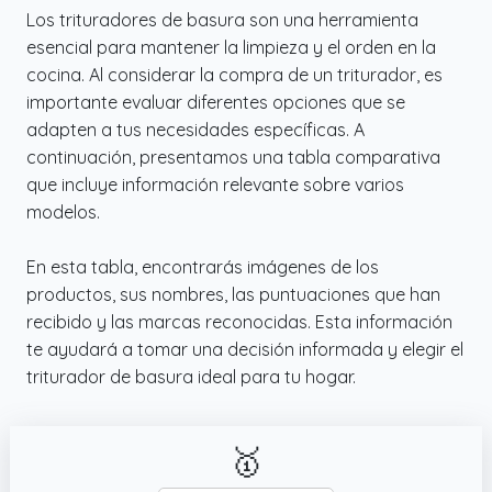
restos de carne, se encarga de todo sin
Los trituradores de basura son una herramienta
esfuerzo.
esencial para mantener la limpieza y el orden en la
cocina. Al considerar la compra de un triturador, es
✔️ Tecnología Ultrasilenciosa, Silencio
importante evaluar diferentes opciones que se
Placentero: Funciona a solo 27 dB(A)*, similar
adapten a tus necesidades específicas. A
al nivel sonoro de una noche tranquila.
continuación, presentamos una tabla comparativa
Adecuado para usarlo de día o de noche sin
que incluye información relevante sobre varios
molestar.
modelos.
✔️ Equipado Con Bloqueo de Seguridad
Infantil Para Usarlo Sin Preocupaciones:
En esta tabla, encontrarás imágenes de los
Presiona dos botones a la vez para asegurar
productos, sus nombres, las puntuaciones que han
el panel y evitar que se active
recibido y las marcas reconocidas. Esta información
accidentalmente al tocarlo. Se puede
te ayudará a tomar una decisión informada y elegir el
colocar en cualquier lugar con total
triturador de basura ideal para tu hogar.
seguridad; solo úsalo y despreocúpate si
alguien de tu familia anda cerca.
✔️ Trituración Potente: el sistema de triple
🥇
cuchilla Trion: El innovador diseño de triple