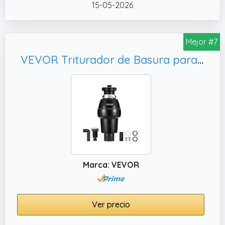
15-05-2026
rápida: Este triturador de basura cuenta con
un motor de CC de 1 HP que funciona a 3960
RPM para una trituración estable y potente.
Mejor #7
Maneja rápidamente los desechos de
VEVOR Triturador de Basura para Fregadero de Cocina, Negro
alimentos, lo que reduce el riesgo de
obstrucciones en el drenaje y aumenta la
eficiencia.
✔️ Reducción de ruido de múltiples capas:
Disfrute de una experiencia de molienda más
silenciosa con este triturador de basura para
fregadero de cocina, que cuenta con 3
capas de reducción de ruido(algodón
insonorizado, protección contra
Marca: VEVOR
salpicaduras y una carcasa gruesa de ABS)
para minimizar las molestias y garantizar un
funcionamiento tranquilo.
Ver precio