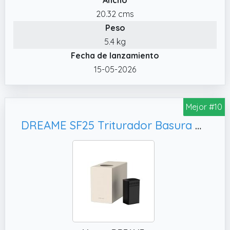
complicados, lo que ahorra tiempo y
20.32 cms
garantiza conexiones a prueba de fugas.
Peso
✔️ Alimentación continua: Este triturador de
5.4 kg
basura para fregadero de cocina admite la
Fecha de lanzamiento
alimentación continua con trituración en
15-05-2026
varias etapas para manejar de manera
eficaz diversos desechos de cocina. Tritura
sin esfuerzo cáscaras de verduras, huesos,
Mejor #10
carozos de frutas y más, minimizando las
DREAME SF25 Triturador Basura Orgánica, Bloqueo Seguridad
obstrucciones para un funcionamiento más
suave.
✔️ Reducción de ruido de múltiples capas:
Disfrute de una experiencia de molienda más
silenciosa con este triturador de basura para
fregadero de cocina, que cuenta con 3
capas de reducción de ruido(algodón
insonorizado, protección contra