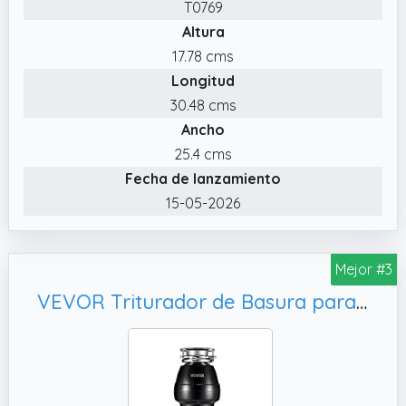
T0769
protección anticorrosión contra los residuos
Altura
más duros y frecuentes en su fregadero.
17.78 cms
✔️ Seguro: Este triturador doméstico se
Longitud
autolimpia solo con agua, asegurando una
eliminación higiénica y segura de residuos. Su
30.48 cms
diseño compacto permite una fácil
Ancho
instalación bajo el fregadero.
25.4 cms
✔️ Trituración por Magnetismo: El sistema de
Fecha de lanzamiento
trituración por magnetismo elimina la
15-05-2026
necesidad de cuchillas en movimitento,
haciendo de este triturador eléctrico una
opción segura para la eliminación de
Mejor #3
desperdicios domésticos. Incluye un
VEVOR Triturador de Basura para Fregadero de Cocina, Negro
interruptor exterior para poder encenderlo.