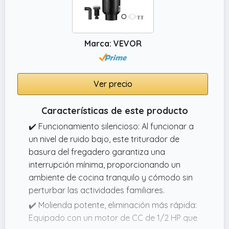
Este triturador de basura de fregadero
cuenta con un motor de CC de 3/4 HP que
funciona a 3930 RPM, lo que proporciona una
molienda estable y fuerte para
Marca: VEVOR
descomponer rápidamente los restos de
comida, reducir las obstrucciones y
aumentar la eficiencia
Ver precio
Características de este producto
✔️ Funcionamiento silencioso: Al funcionar a
un nivel de ruido bajo, este triturador de
basura del fregadero garantiza una
interrupción mínima, proporcionando un
ambiente de cocina tranquilo y cómodo sin
perturbar las actividades familiares.
✔️ Molienda potente, eliminación más rápida:
Equipado con un motor de CC de 1/2 HP que