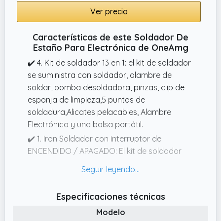
Ver precio
Características de este Soldador De
Estaño Para Electrónica de OneAmg
✔️ 4. Kit de soldador 13 en 1: el kit de soldador
se suministra con soldador, alambre de
soldar, bomba desoldadora, pinzas, clip de
esponja de limpieza,5 puntas de
soldadura,Alicates pelacables, Alambre
Electrónico y una bolsa portátil.
✔️ 1. Iron Soldador con interruptor de
ENCENDIDO / APAGADO: El kit de soldador
tiene un interruptor de encendido / apagado
para una fácil operación.
✔️ 5. Aplicación y garantía: el juego de
Especificaciones técnicas
soldador es la mejor idea de regalo para la
Modelo
decoración del hogar, productos