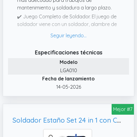
mantenimiento y soldadura a largo plazo.
✔️ Juego Completo de Soldador. El juego de
soldador viene con un soldador, alambre de
soldadura, soporte con esponja de limpieza
y 6 puntas de soldador (1 incluida con el
dispositivo, 5 piezas de repuesto).
Especificaciones técnicas
✔️ Configuración de Temperatura Inteligente.
Modelo
Soldadores de Estaño Equipado con una
LGA010
pantalla LCD grande, la visualización del
Fecha de lanzamiento
estado de la temperatura es más clara.
14-05-2026
✔️ Ampliamente Utilizado. Soldadores de
Estaño Ya sea para soldar placas de circuito,
reparar electrodomésticos, hacer joyas y
Mejor #7
artesanías en metal, o varios proyectos de
bricolaje, puede satisfacer todas sus
Soldador Estaño Set 24 in 1 con Caja de Herramientas,Puntas Soldador
necesidades.
✔️ Núcleo Calefactor de Alto Rendimiento de