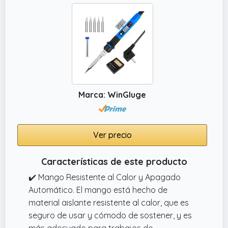
temperatura de manera efectiva y es más
adecuado para trabajos de soldadura y
reparación a largo plazo.
✔️ Kit de soldador imprescindible:Un buen
juego básico de soldador que tiene todos los
materiales que necesitas para empezar.
✔️ Pantalla digital clara:Una pantalla LCD de
Marca: WinGluge
alta definición que indica el estado de la
temperatura con mayor claridad, para que
no tenga que preocuparse por encontrar la
Ver precio
temperatura adecuada para cada trabajo
de soldadura.
Características de este producto
✔️ Mango Resistente al Calor y Apagado
Automático. El mango está hecho de
material aislante resistente al calor, que es
seguro de usar y cómodo de sostener, y es
más adecuado para trabajos de