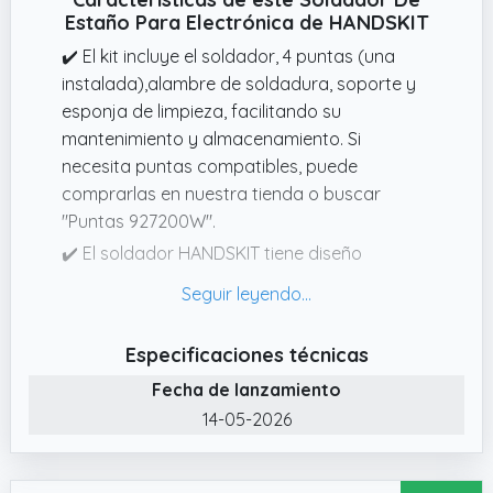
Estaño Para Electrónica de HANDSKIT
✔️ El kit incluye el soldador, 4 puntas (una
instalada),alambre de soldadura, soporte y
esponja de limpieza, facilitando su
mantenimiento y almacenamiento. Si
necesita puntas compatibles, puede
comprarlas en nuestra tienda o buscar
"Puntas 927200W".
✔️ El soldador HANDSKIT tiene diseño
ergonómico, mango antideslizante y
aislamiento para reducir la fatiga. Incluye 4
puntas intercambiables (una instalada).
Especificaciones técnicas
✔️ El soldador digital HANDSKIT de 200W se
Fecha de lanzamiento
calienta en 5 segundos con su núcleo
14-05-2026
cerámico, ideal para áreas grandes,
materiales gruesos y tareas de alta
temperatura. Su rango de 180°C a