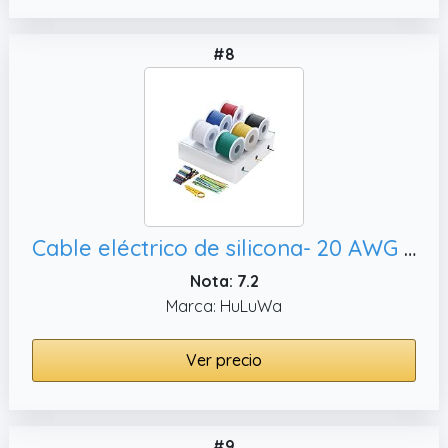
#8
Cable eléctrico de silicona- 20 AWG 0.5mm² Kit de alambre flexible de alambre eléctrico 6 colores (7 metros cada uno) para aviones RC DIY,medidores Ect
Nota: 7.2
Marca: HuLuWa
Ver precio
#9