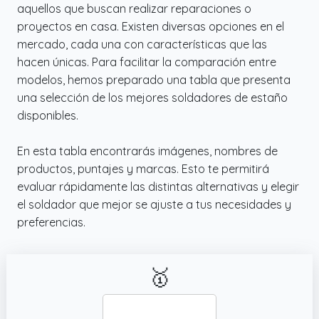
trabajar con más control en placas PCB,
aquellos que buscan realizar reparaciones o
cables, pequeños aparatos y otras tareas
proyectos en casa. Existen diversas opciones en el
de soldador de estaño.
mercado, cada una con características que las
✔️ Kit soldadura estaño de 9 piezas con
hacen únicas. Para facilitar la comparación entre
accesorios prácticos: Este kit soldadura
modelos, hemos preparado una tabla que presenta
estaño incluye 1 soldador regulable, 5 puntas
una selección de los mejores soldadores de estaño
intercambiables, 1 soporte, 1 esponja y 1
disponibles.
bobina de estaño. Este soldering iron resulta
práctico para electrónica, modelismo,
En esta tabla encontrarás imágenes, nombres de
mantenimiento y pequeños trabajos
productos, puntajes y marcas. Esto te permitirá
técnicos de precisión.
evaluar rápidamente las distintas alternativas y elegir
el soldador que mejor se ajuste a tus necesidades y
✔️ Interruptor ON/OFF y enchufe EU para un
preferencias.
uso más cómodo: Este estañador incorpora
interruptor ON/OFF y luz indicadora para
una utilización más sencilla en el día a día.
🥇
Con su enchufe EU, este estañador electrico
permite trabajar de forma cómoda sin
necesidad de una estación de soldadura