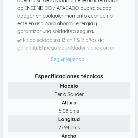
Nuestro kit de soldadura tiene un interruptor
de ENCENDIDO / APAGADO que se puede
apagar en cualquier momento cuando no
esté en uso para ahorrar energía y
garantizar una soldadura segura.
✔️ kit de soldadura 13 en 1 & 2 años de
garantía. El juego de soldador viene con un
soldador, 50g alambre de soldadura,
pelacables, bomba para desoldar, pinzas,
soporte con esponja limpiadora, 5 puntas de
Especificaciones técnicas
soldar y una bolsa portátil.
Modelo
✔️ 15s Calentamiento rápido y enfriamiento
Fer à Souder
eficiente. El Soldador Estaño utiliza la
Altura
tecnología de inducción de cerámica con 80
vatios y 5 ° C de temperatura de ajuste de
5.08 cms
precisión para el calentamiento rápido a la
Longitud
temperatura objetivo (rango de temperatura
27.94 cms
ajustable 180 ~ 520 ° C).
Ancho