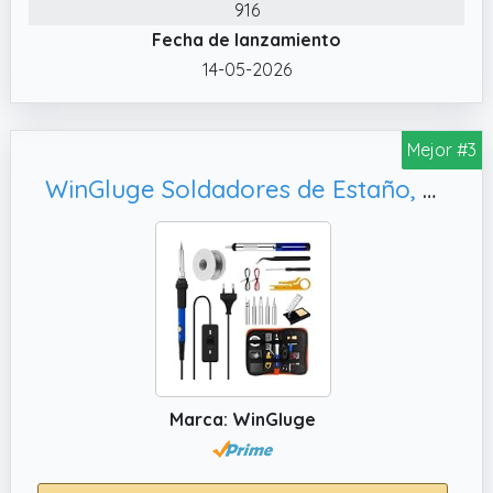
916
electrónicos y placas de circuito impreso,
Fecha de lanzamiento
adecuado para reparación, soldadura,
joyería, guitarras, relojes, cableado,
14-05-2026
dispositivos móviles, hardware de
computadora, pequeños proyectos
Mejor #3
electrónicos, Televisores, diversas
aplicaciones de condensadores o
WinGluge Soldadores de Estaño, Aficionados al Bricolaje
accesorios, etc.
✔️ 3. Wire Cable de soldadura + bomba
desoldadora: el cable de soldadura tiene un
diámetro de 0,8 mm y un peso de 50 g.
✔️ 2. Heating Calentamiento rápido y
disipación de calor: el soldador utiliza una
tecnología de inducción cerámica que se
puede calentar rápidamente a la
Marca: WinGluge
temperatura objetivo (rango de temperatura
ajustable de 200 ~ 450 ° C).