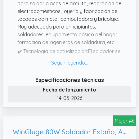
para soldar placas de circuito, reparación de
electrodomésticos, joyería y fabricación de
tocados de metal, computadora y bricolaje.
Muy adecuado para principiantes,
soldadores, equipamiento básico del hogar,
formación de ingenieros de soldadura, etc.
✔️ Tecnología de actualización:El soldador se
actualiza a 90W de alta potencia y puede
hacer que el soldador se caliente
rápidamente en 20 segundos; Este soldador
Especificaciones técnicas
puede ajustar con precisión la temperatura y
Fecha de lanzamiento
un rango de temperatura flexible de 180
℃480 ℃(356°F896°F).
14-05-2026
✔️ Disipación de calor eficiente y mango
antiescaldado:Los cuatro orificios de
Mejor #6
ventilación en la punta de soldadura brindan
una mejor disipación de calor que otros. El
WinGluge 80W Soldador Estaño, Alambre De Soldadura Para El Uso Diversamente Reparado
mango resistente al calor puede aislar la