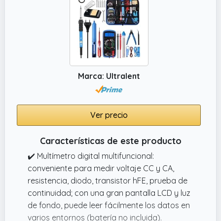
80 W. 80W Soldador Estaño Utilizando un
núcleo calefactor cerámico, tiene una fuerte
sensibilidad a la temperatura y puede
calentar rápidamente a la temperatura
objetivo (rango de temperatura ajustable
180 ~ 480 °C).
Marca: Ultralent
Ver precio
Características de este producto
✔️ Multímetro digital multifuncional:
conveniente para medir voltaje CC y CA,
resistencia, diodo, transistor hFE, prueba de
continuidad; con una gran pantalla LCD y luz
de fondo, puede leer fácilmente los datos en
varios entornos (batería no incluida).