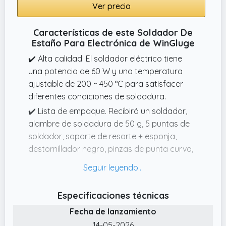
Ver precio
Características de este Soldador De
Estaño Para Electrónica de WinGluge
✔️ Alta calidad. El soldador eléctrico tiene
una potencia de 60 W y una temperatura
ajustable de 200 ~ 450 °C para satisfacer
diferentes condiciones de soldadura.
✔️ Lista de empaque. Recibirá un soldador,
alambre de soldadura de 50 g, 5 puntas de
soldador, soporte de resorte + esponja,
destornillador negro, pinzas de punta curva,
bomba desoldadora, pelacables, cable
electrónico rojo y negro y bolsa de
almacenamiento de herramientas para un
Especificaciones técnicas
almacenamiento conveniente.
Fecha de lanzamiento
✔️ Calentamiento y enfriamiento rápidos. El
14-05-2026