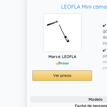
LEOFLA Mini cámar
✔️
ga
au
co
✔️
pe
Marca: LEOFLA
mi
pe
✔️
Ver precio
ga
El
de
ev
Modelo
✔️
Fecha de lanzam