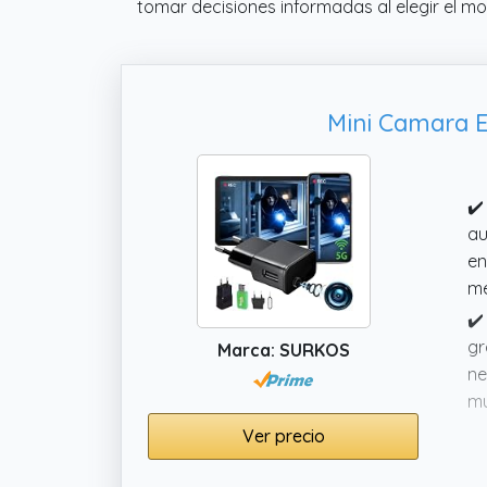
tomar decisiones informadas al elegir el m
Mini Camara E
✔️
au
en
me
✔️
gr
Marca: SURKOS
ne
mu
✔️
Ver precio
mi