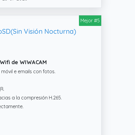
a cámara y configura la red WiFi
Mejor #5
bjetivo gran angular de 90°, la
, el cable plano de 10 cm permite un
SD(Sin Visión Nocturna)
ejemplo.
a Wifi de WIWACAM
u móvil e emails con fotos.
R.
cias a la compresión H.265.
fectamente.