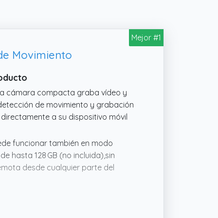
Mejor #1
 de Movimiento
roducto
ta cámara compacta graba vídeo y
 detección de movimiento y grabación
a directamente a su dispositivo móvil
ede funcionar también en modo
e hasta 128 GB (no incluida),sin
remota desde cualquier parte del
E Permite ver, escuchar y grabar
d de cables adicionales. Con un ángulo