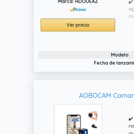
Marca: HDOUEAZ
✔️
vi
mo
Ver precio
✔️
10
cl
✔️
Modelo
la
Fecha de lanzam
AOBOCAM Camara E
✔️
re
qu