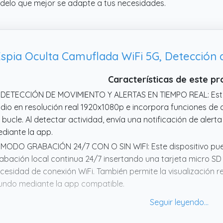
odelo que mejor se adapte a tus necesidades.
spia Oculta Camuflada WiFi 5G, Detección
Características de este p
 DETECCIÓN DE MOVIMIENTO Y ALERTAS EN TIEMPO REAL: Es
dio en resolución real 1920x1080p e incorpora funciones de
 bucle. Al detectar actividad, envía una notificación de alert
diante la app.
 MODO GRABACIÓN 24/7 CON O SIN WIFI: Este dispositivo pu
abación local continua 24/7 insertando una tarjeta micro SD d
cesidad de conexión WiFi. También permite la visualización 
ndo mediante la app compatible.
 DISPOSITIVO TODO EN UNO: CARGA Y GRABA SIMULTÁNEAMENT
entras se utiliza como cargador USB funcional, sin necesida