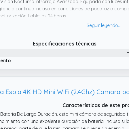
 Visión Nocturna Infrarroja Avanzada. Equipada con luces infr
gilancia continua incluso en condiciones de poca luz o comp
nitorización fiable las 24 horas.
 Vídeo HD 1080P de Alta Definición. Esta mini cámara WiFi of
80P Full HD, permitiéndole supervisar oficinas, tiendas, alm
aridad tanto de día como de noche.
Especificaciones técnicas
 Acceso Remoto desde Cualquier Lugar. Controle y visualice 
 aplicación compatible con dispositivos iOS y Android.
iento
spia 4K HD Mini WiFi (2.4Ghz) Camara par
Características de este p
 Batería De Larga Duración, esta mini cámara de seguridad t
ndimiento con una excelente duración de batería. Incluso si 
e preocuparte de que la mini cámara se quede sin energía.