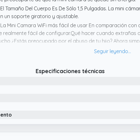
 El Tamaño Del Cuerpo Es De Sólo 1,5 Pulgadas. La mini cáma
n un soporte giratorio y ajustable.
 La Mini Camara WiFi más fácil de usar En comparación con o
e realmente fácil de configurar.Qué hacer cuando extrañas a 
cho ¿Estás preocupado por el abuso de tu hijo? Ahora simpl
léfono y podrás ver el video en vivo de la cámara en cualqu
 Práctico Control Remoto, como mini cámara para monitoreo 
nveniente de operar. A través de la aplicación exclusiva con
Especificaciones técnicas
rma remota la pantalla de monitoreo y cambiar los modos 
 cualquier lugar.
 Alarma de detección de movimiento, rápida y precisa Cuan
guien se mueve, tendrá un video de alarma de movimiento y le
tes posible, para que sepa la situación anormal en 0,5 segu
ni Mini Camara de seguridad interior para monitorear de cer
iento