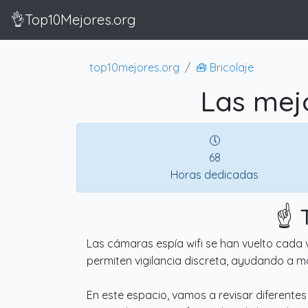
👌Top10Mejores.org
top10mejores.org
🧰 Bricolaje
Las mejo
🕔
68
Horas dedicadas
☝️ 
Las cámaras espía wifi se han vuelto cada v
permiten vigilancia discreta, ayudando a ma
En este espacio, vamos a revisar diferentes