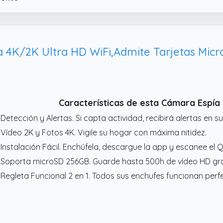
scarga la aplicación Play2View en tu smartphone, enciende l
nerada por la propia cámara.
 Lente gran angular y cable plano flexible: equipada con un o
crocámara captura una amplia área de visualización. Además
K/2K Ultra HD WiFi,Admite Tarjetas Micro
cil ocultamiento, lo que permite llevarlo como un botón, por 
Características de esta Cámara Espí
 Detección y Alertas. Si capta actividad, recibirá alertas en s
 Vídeo 2K y Fotos 4K. Vigile su hogar con máxima nitidez.
 Instalación Fácil. Enchúfela, descargue la app y escanee el Q
 Soporta microSD 256GB. Guarde hasta 500h de vídeo HD gra
 Regleta Funcional 2 en 1. Todos sus enchufes funcionan per