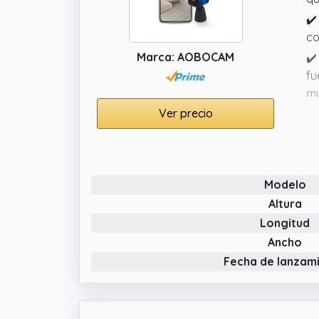
✔️
co
Marca: AOBOCAM
✔️
fu
mu
te
Ver precio
✔️
co
fo
Modelo
en
Altura
✔️
Longitud
al
an
Ancho
mi
Fecha de lanzam