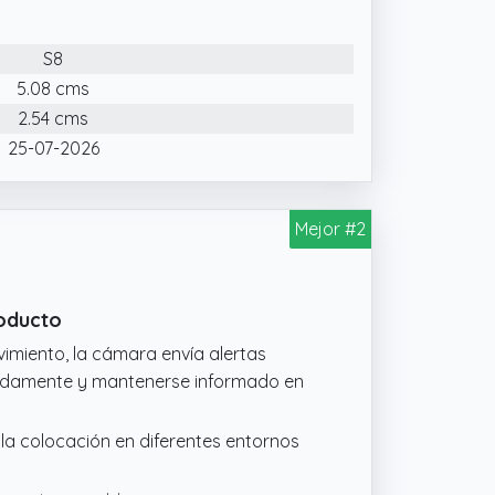
u campo visual.
 USB funcional incorpora una cámara
S8
nto. Su lente se encuentra
sibles que interfieran con su uso como
5.08 cms
2.54 cms
sados minuciosamente uno a uno, si
25-07-2026
ctarnos a través de "contactar
Mejor #2
roducto
imiento, la cámara envía alertas
ápidamente y mantenerse informado en
 la colocación en diferentes entornos