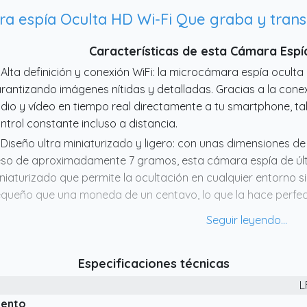
a espía Oculta HD Wi-Fi Que graba y trans
Características de esta Cámara Espí
 Alta definición y conexión WiFi: la microcámara espía oculta
rantizando imágenes nítidas y detalladas. Gracias a la conex
dio y vídeo en tiempo real directamente a tu smartphone, t
ntrol constante incluso a distancia.
 Diseño ultra miniaturizado y ligero: con unas dimensiones d
so de aproximadamente 7 gramos, esta cámara espía de últi
niaturizado que permite la ocultación en cualquier entorno si
queño que una moneda de un centavo, lo que la hace perfec
 Visión nocturna y detección de movimiento: equipada con LED
rantiza grabaciones claras incluso en condiciones de poca lu
 sistema de detección de movimiento inteligente inicia aut
Especificaciones técnicas
tecta movimiento, optimizando el espacio de memoria y ase
ento importante.
L
 Fácil instalación y monitoreo remoto con aplicación dedicada: 
iento