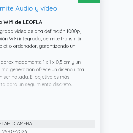
mite Audio y vídeo
a Wifi de LEOFLA
 graba vídeo de alta definición 1080p,
ión WiFi integrada, permite transmitir
ablet o ordenador, garantizando un
e aproximadamente 1 x 1 x 0,5 cm y un
ma generación ofrece un diseño ultra
n ser notada. El objetivo es más
ta para un seguimiento discreto.
 infrarrojos invisibles, la microcámara
z, haciéndola eficaz incluso de noche.
omáticamente la grabación cuando se
gurando que no se pierda ningún
FLAHDCAMERA
la instalación es sencilla e intuitiva.
25-07-2026