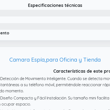
 visión de 90°, cubre eficazmente cualquier zona dentro de s
Especificaciones técnicas
 CÁMARAS DE VIGILANCIA WIFI PARA EL HOGAR: Este cargador
screta integrada, sin luces ni sonidos durante su funcionamie
rfectamente integrada en el diseño frontal, sin elementos vi
rgador.
 GARANTÍA DE CALIDAD: Todos nuestros productos están revi
iento
ene algún problema o duda con el artículo, no dude en conta
ndedor" y se lo solucionaremos encantados.
Camara Espía,para Oficina y Tienda
Características de este p
 Detección de Movimiento Inteligente. Cuando se detecta mov
stantáneas a su teléfono móvil, permitiéndole reaccionar r
do momento.
 Diseño Compacto y Fácil Instalación. Su tamaño mini facilita
n ocupar espacio.