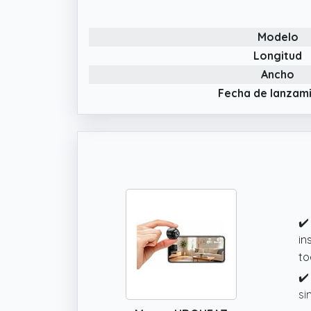
de
✔️
Modelo
di
pe
Longitud
ca
Ancho
✔️
Fecha de lanzam
ti
ve
✔️
in
to
✔️
si