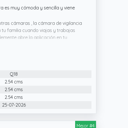
ra es muy cómoda y sencilla y viene
tras cámaras , la cámara de vigilancia
tu familia cuando viajas y trabajas
emente abre la aplicación en tu
ier momento
de seguridad en el hogar, es simple y
ectada a su teléfono, puede ver de
de monitoreo en cualquier momento y
Q18
2.54 cms
do esta mini Mini Camara detecta que
2.54 cms
 enviará una notificación de alarma lo
ndos. Esta Mini Camara es ideal como
2.54 cms
ca su hogar u oficina
25-07-2026
Mejor #4