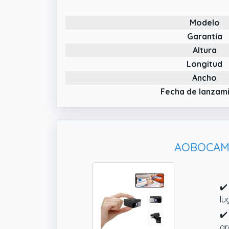
Modelo
Garantía
Altura
Longitud
Ancho
Fecha de lanzam
AOBOCAM C
✔️
lu
✔️
gr