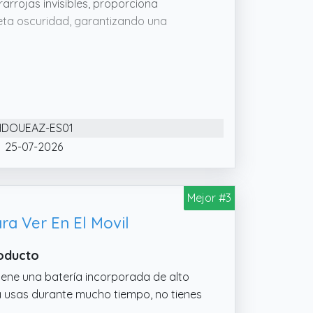
arrojas invisibles, proporciona
leta oscuridad, garantizando una
rece imágenes nítidas en resolución
acenes y otros espacios con gran
las imágenes en tiempo real mediante
HDOUEAZ-ES01
25-07-2026
Mejor #3
a Ver En El Movil
roducto
iene una batería incorporada de alto
la usas durante mucho tiempo, no tienes