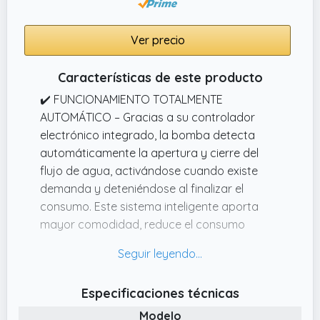
durabilidad y un funcionamiento estable
incluso en usos frecuentes. Su diseño
Ver precio
compacto facilita la instalación en espacios
reducidos, mientras que su construcción
Características de este producto
resistente garantiza un rendimiento fiable
✔️ FUNCIONAMIENTO TOTALMENTE
durante largos periodos de funcionamiento
AUTOMÁTICO – Gracias a su controlador
con un mantenimiento mínimo.
electrónico integrado, la bomba detecta
automáticamente la apertura y cierre del
flujo de agua, activándose cuando existe
demanda y deteniéndose al finalizar el
consumo. Este sistema inteligente aporta
mayor comodidad, reduce el consumo
energético y elimina la necesidad de
accionamiento manual.
✔️ IDEAL PARA HOGAR, JARDÍN Y RIEGO –
Especificaciones técnicas
Perfecto para aumentar la presión del agua
Modelo
en viviendas unifamiliares, chalets, huertos,