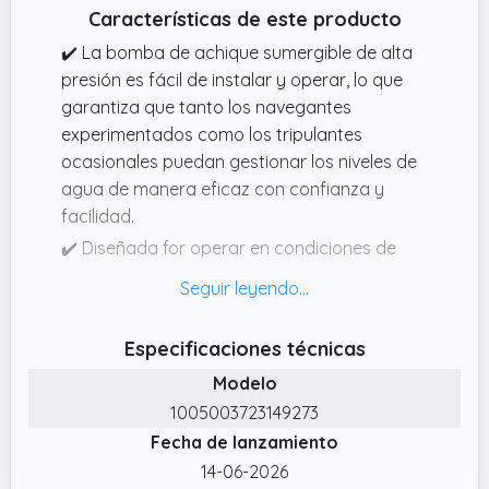
Características de este producto
✔️ La bomba de achique sumergible de alta
presión es fácil de instalar y operar, lo que
garantiza que tanto los navegantes
experimentados como los tripulantes
ocasionales puedan gestionar los niveles de
agua de manera eficaz con confianza y
facilidad.
✔️ Diseñada for operar en condiciones de
aguas profundas, esta bomba de achique
sumergible de alta presión garantiza que su
barco, hidroavión, lancha a motor o yate
Especificaciones técnicas
tenga un buen drenaje.
Modelo
✔️ Adecuada for una amplia gama de
1005003723149273
aplicaciones, esta bomba de achique
Fecha de lanzamiento
sumergible funciona bien a bajas presiones y
es ideal for eliminar el exceso de agua de
14-06-2026