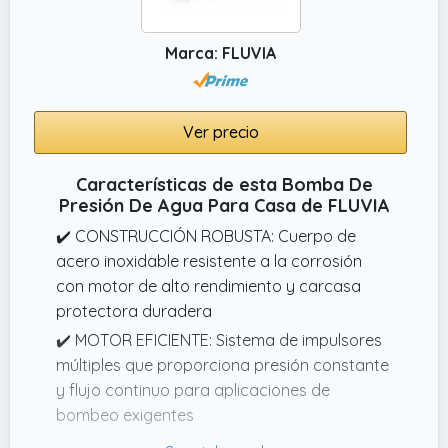
antirretorno y los daños causados por el
sobrecalentamiento y prolonga su vida útil.
Marca: FLUVIA
✔️ Fácil de usar: el control de la bomba se
puede instalar fácilmente entre la bomba y
las conexiones, como grifos y mangueras de
Ver precio
jardín. Ya no es necesario ajustar
manualmente el interruptor de la bomba de
Características de esta Bomba De
agua y se pueden controlar diferentes tipos
Presión De Agua Para Casa de FLUVIA
de bombas de agua.
✔️ CONSTRUCCIÓN ROBUSTA: Cuerpo de
acero inoxidable resistente a la corrosión
con motor de alto rendimiento y carcasa
protectora duradera
✔️ MOTOR EFICIENTE: Sistema de impulsores
múltiples que proporciona presión constante
y flujo continuo para aplicaciones de
bombeo exigentes
✔️ DISEÑO COMPACTO: Configuración