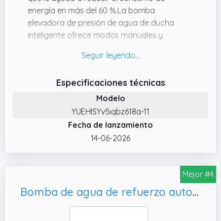
energía en más del 60 %.La bomba
elevadora de presión de agua de ducha
inteligente ofrece modos manuales y
automáticos.El modo automático presenta
una función de ajuste adaptativo inteligente,
que puede mantener un flujo de agua
Especificaciones técnicas
estable
Modelo
✔️ PARÁMETROS PRINCIPALES: La potencia
máxima de la bomba elevadora de presión
YUEHISYv5iqbz618a-11
de agua de ducha inteligente es de
Fecha de lanzamiento
80W;Presión máxima de agua para 36,2 PSI
14-06-2026
(0,25 mpa);El caudal máximo es de 475,5
GPH;El tamaño de la interfaz es 1/2 pulg.
NPT;La temperatura máxima del líquido es 90
Mejor #4
℃.El grado de protección es clase de buceo
Bomba de agua de refuerzo automática electrónica para ducha de casa lavadora bomba refuerzo de presión de agua a chorro para hogar fregadero cocina (260W)
IP64.
✔️ SILENCIOSO Y DE BAJO RUIDO: La bomba