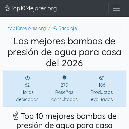
👌Top10Mejores.org
top10mejores.org
🧰 Bricolaje
Las mejores bombas de
presión de agua para casa
del 2026
🕔
🕵
📦
62
270
186
Horas
Reseñas
Productos
dedicadas
consultadas
evaluados
☝️ Top 10 mejores bombas de
presión de agua para casa