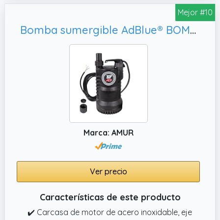
costos de instalación y aumento del agua
Mejor #10
✔️ Energía eficiente proporciona alta
eficiencia y bajo consumo de energía con
Bomba sumergible AdBlue® BOMBA ACUÁTICA CASA BOMBA CISTER BOMBA DE AGUA DE LLUVIA Bomba de presión sumergible TOP Multi 1 como bomba de jardín
una producción de 180 W y un caudal de 35
L/min, creando un entorno más tranquilo y
cómodo para su familia.
✔️ Diseño de ahorro de espacio Bomba
autocorriente compacta y eficiente para
habitaciones estrechas, construcción de luz,
bajo nivel de ruido, funciones de impulso
rápida e instalación simple con una sola llave.
Marca: AMUR
Ver precio
Características de este producto
✔️ Carcasa de motor de acero inoxidable, eje