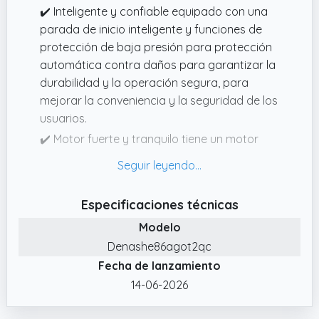
✔️ Inteligente y confiable equipado con una
parada de inicio inteligente y funciones de
protección de baja presión para protección
automática contra daños para garantizar la
durabilidad y la operación segura, para
mejorar la conveniencia y la seguridad de los
usuarios.
✔️ Motor fuerte y tranquilo tiene un motor
magnético permanente con alto rendimiento,
que funciona de manera silenciosa y suave,
con un nivel de ruido reducido y una doble
Especificaciones técnicas
protección para evitar el
Modelo
sobrecalentamiento.
Denashe86agot2qc
✔️ Aplicación amplia Bomba versátil para
Fecha de lanzamiento
grifos, duchas, cocinas, rociadores de jardín,
sistemas de riego agrícola y sistemas de
14-06-2026
suministro de agua doméstica, ahorros de