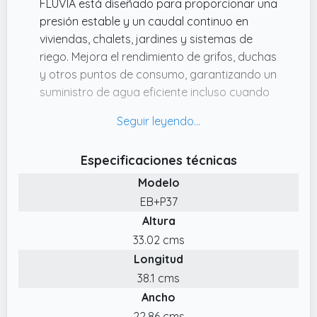
FLUVIA está diseñado para proporcionar una
presión estable y un caudal continuo en
viviendas, chalets, jardines y sistemas de
riego. Mejora el rendimiento de grifos, duchas
y otros puntos de consumo, garantizando un
suministro de agua eficiente incluso cuando
la presión de entrada es insuficiente.
✔️ FUNCIONAMIENTO TOTALMENTE
AUTOMÁTICO – Gracias a su controlador
Especificaciones técnicas
electrónico integrado, la bomba detecta
Modelo
automáticamente la apertura y cierre del
flujo de agua, activándose cuando existe
EB+P37
demanda y deteniéndose al finalizar el
Altura
consumo. Este sistema inteligente aporta
33.02 cms
mayor comodidad, reduce el consumo
Longitud
energético y elimina la necesidad de
38.1 cms
accionamiento manual.
Ancho
✔️ PROTECCIÓN CONTRA FUNCIONAMIENTO
22.86 cms