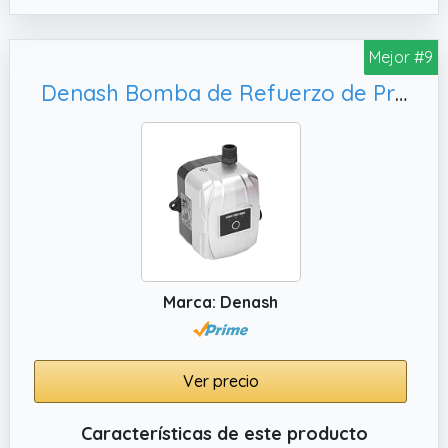
barcos y otras embarcaciones.
✔️ Esta bomba de aguas profundas,
Mejor #9
alimentada por electricidad, es una
alternativa ecológica a las bombas de aire
Denash Bomba de Refuerzo de Presión de Agua Alto Rendimiento de 180 W para un Aumento Automático en la Casa, Uso Industrial
tradicionales, lo que permite un uso más
sustentable sin comprometer el rendimiento.
✔️ Con una carcasa ABC resistente for
soportar entornos marinos hostiles, esta
bomba de agua eléctrica proporciona una
solución confiable for todas sus necesidades
de bombeo.
Marca: Denash
Ver precio
Características de este producto