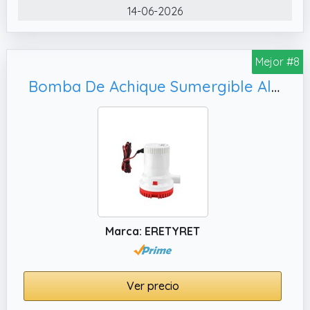
una política de devolución de 12 meses.
14-06-2026
Cualquier problema de calidad, podemos
reemplazar piezas nuevas por ti
✔️ Alta eficiencia y ahorro de energía. Esta
Mejor #8
bomba de agua de frecuencia variable de
Bomba De Achique Sumergible Alta Presión, 1500 GPH 2000 Control Del Caudal De Agua(24V 2000GPH)
imán permanente ahorra más energía que
las bombas de agua tradicionales.
✔️ Potente rendimiento, satisfaciendo
diversas necesidades. Disfruta de una
potente experiencia de flujo de agua.
Marca: ERETYRET
Ver precio