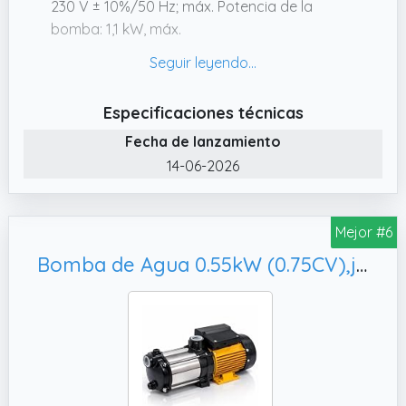
230 V ± 10%/50 Hz; máx. Potencia de la
bomba: 1,1 kW, máx.
✔️ Uso múltiple: el interruptor de presión de
bomba sumergible es ideal para riego de
jardín, suministro de agua doméstica,
Especificaciones técnicas
bombas de agua, interruptor de presión
Fecha de lanzamiento
para bombear mucha agua de piscinas.
14-06-2026
Soluciones de control automático para
bombas de jardín, bombas de pozos
profundos, bombas centrífugas o bombas
Mejor #6
de agua.
Bomba de Agua 0.55kW (0.75CV),jardín y riego. bomba de presión -Fluvia
✔️ Protección de seguridad: el interruptor de
presión proporciona una presión constante
de agua en la tubería; el control de la bomba
está equipado con una válvula antirretorno y
una protección de marcha en seco, que
protege eficazmente tu bomba contra el
funcionamiento en seco, el efecto