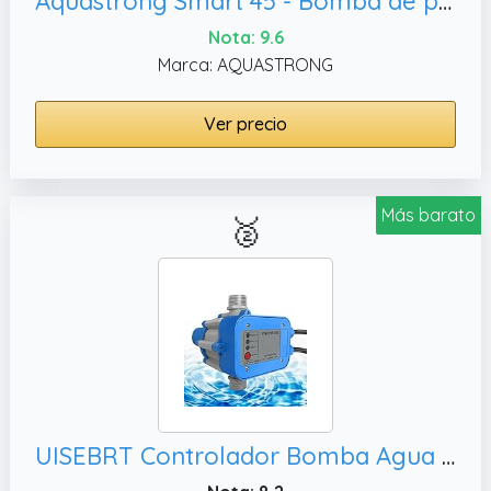
Aquastrong Smart 45 - Bomba de presión de agua para toda la casa, ducha
Nota: 9.6
Marca: AQUASTRONG
Ver precio
Más barato
🥈
UISEBRT Controlador Bomba Agua con Tapones - Presostato automátic Controlador de Presión max 10 Bar electrobomba Interruptor Regulador e presión para Uso en Casa Patio Jardín IP65 (Type A)