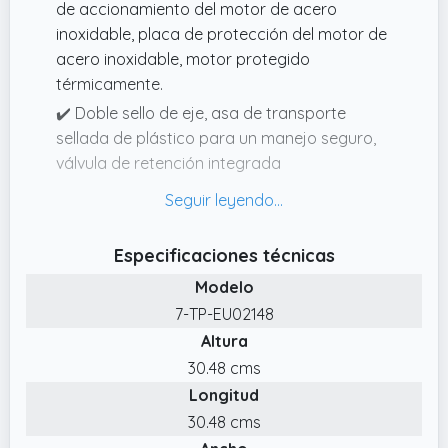
de accionamiento del motor de acero
inoxidable, placa de protección del motor de
acero inoxidable, motor protegido
térmicamente.
✔️ Doble sello de eje, asa de transporte
sellada de plástico para un manejo seguro,
válvula de retención integrada
✔️ Bomba sumergible sólida y confiable,
succión plana de hasta 25 mm del suelo,
caudal máx. 4200L/h.
Especificaciones técnicas
✔️ Carcasa de plástico resistente,
Modelo
transportable y listo para usar
7-TP-EU02148
✔️ Producto de calidad europea al mejor
Altura
precio del fabricante de la marca. !
30.48 cms
Longitud
30.48 cms