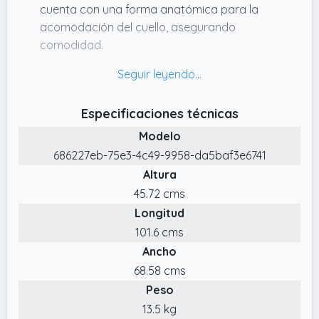
cuenta con una forma anatómica para la
acomodación del cuello, asegurando
comodidad.
✔️ Ducha y Grifo: Grifo cromado y ducha de
ABS negra.
✔️ Estructura: Su estructura en polipropileno
Especificaciones técnicas
inyectado es fuerte e impermeable,
Modelo
proporcionando mayor durabilidad al
686227eb-75e3-4c49-9958-da5baf3e6741
producto.
Altura
✔️ Asiento: Cuenta con un asiento y respaldo
45.72 cms
anatómicos, tapizados con espumas
Longitud
laminadas de alta calidad que ofrecen una
gran comodidad.
101.6 cms
Ancho
✔️ Ecológicamente sostenible: El
polipropileno inyectado utilizado en la
68.58 cms
fabricación de los productos de Dompel es
Peso
limpio, no tóxico, los residuos son mínimos y
13.5 kg