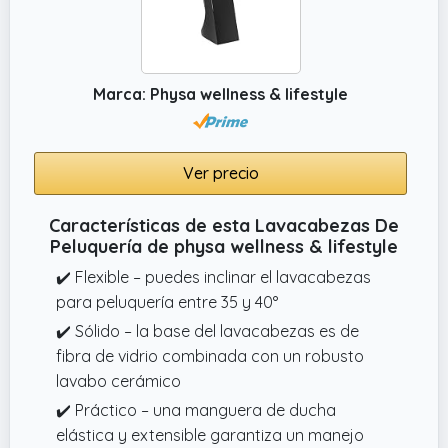
mantenimiento.
✔️ CUBA BASCULANTE DE CERÁMICA: Su cuba
de cerámica ajustable facilita el trabajo del
estilista, permitiendo encontrar la mejor
Marca: Physa wellness & lifestyle
posición para cada cliente. Además, el
sistema de drenaje eficiente asegura una
evacuación rápida del agua, manteniendo la
Ver precio
higiene y evitando obstrucciones.
Características de esta Lavacabezas De
Peluquería de physa wellness & lifestyle
✔️ Flexible – puedes inclinar el lavacabezas
para peluquería entre 35 y 40°
✔️ Sólido – la base del lavacabezas es de
fibra de vidrio combinada con un robusto
lavabo cerámico
✔️ Práctico – una manguera de ducha
elástica y extensible garantiza un manejo