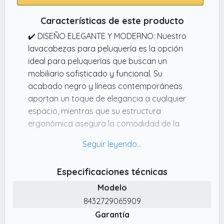
Características de este producto
✔️ DISEÑO ELEGANTE Y MODERNO: Nuestro
lavacabezas para peluquería es la opción
ideal para peluquerías que buscan un
mobiliario sofisticado y funcional. Su
acabado negro y líneas contemporáneas
aportan un toque de elegancia a cualquier
espacio, mientras que su estructura
ergonómica asegura la comodidad de la
clienta durante todo el servicio de estética.
✔️ FÁCIL INSTALACIÓN Y MANTENIMIENTO: La
instalación de nuestros lavacabezas
Especificaciones técnicas
profesionales es rápida y sencilla, gracias a
Modelo
su sistema de conexión estándar de agua y
desagüe. Además, su tapizado resistente y
8432729065909
las cubas de cerámica permiten una limpieza
Garantía