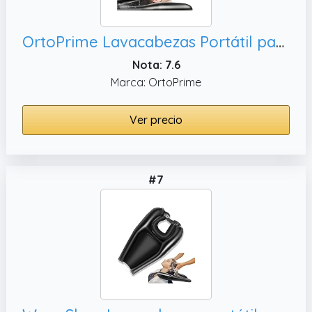
OrtoPrime Lavacabezas Portátil para Casa Hinchable - Lavacabezas Hinchable - Lavabo inflable para el Cabello - Lavacabezas para Cama Adultos y Niños - Lavacabezas PELUQUERÍA + HOGAR
Nota: 7.6
Marca: OrtoPrime
Ver precio
#7