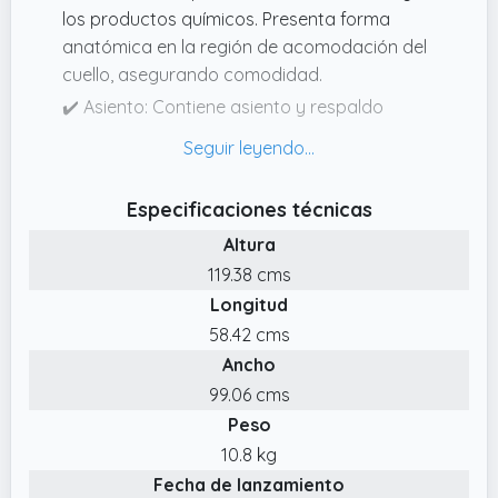
los productos químicos. Presenta forma
anatómica en la región de acomodación del
cuello, asegurando comodidad.
✔️ Asiento: Contiene asiento y respaldo
anatómicos, tapizados con espumas
laminadas de alta calidad que ofrecen una
gran comodidad.
Especificaciones técnicas
✔️ Estructura: Su estructura de polipropileno
Altura
inyectado es fuerte e impermeable, lo que le
119.38 cms
da al producto una mayor durabilidad.
Longitud
Destaca su portaobjetos inferior, práctico
para colocar accesorios, botellas de
58.42 cms
champú, cremas, acondicionadores y toallas.
Ancho
✔️ Ducha y Grifo: Cuenta con un grifo
99.06 cms
metalizado de dos entradas, mangueras
Peso
especiales y ducha.
10.8 kg
Fecha de lanzamiento