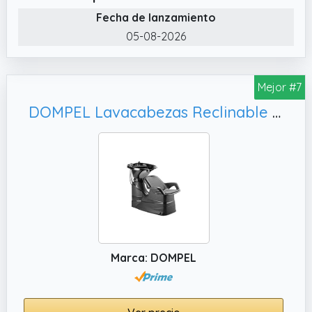
cuenta con una forma anatómica para la
Fecha de lanzamiento
acomodación del cuello, asegurando
05-08-2026
comodidad.
✔️ Estructura: Su estructura en polipropileno
inyectado es fuerte e impermeable,
Mejor #7
proporcionando mayor durabilidad al
DOMPEL Lavacabezas Reclinable CHAMP de RESINA con Sillones - Silla Peluquería Barberos - MADE IN BRASIL - MODELO EXCLUSIVO (Cuba Negra)
producto.
✔️ Ecológicamente sostenible: El
polipropileno inyectado utilizado en la
fabricación de los productos de Dompel es
limpio, no tóxico, los residuos son mínimos y
completamente reciclables. Al contrario de la
fibra de vidrio, utilizada en la fabricación de
algunos productos en el mercado, que es
tóxica y no reciclable.
Marca: DOMPEL