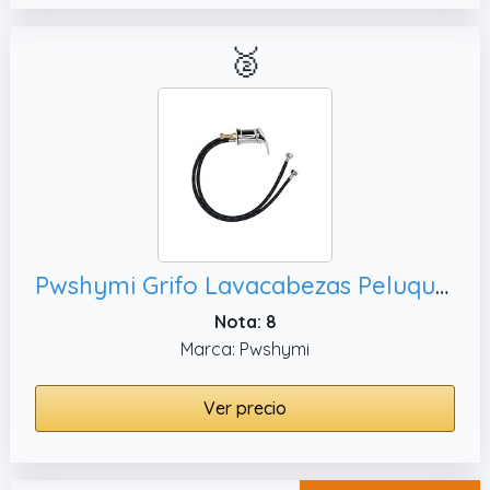
🥈
Pwshymi Grifo Lavacabezas Peluqueria, Spa
Nota: 8
Marca: Pwshymi
Ver precio