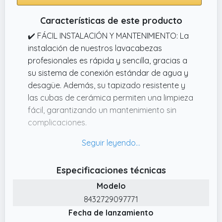
Características de este producto
✔️ FÁCIL INSTALACIÓN Y MANTENIMIENTO: La
instalación de nuestros lavacabezas
profesionales es rápida y sencilla, gracias a
su sistema de conexión estándar de agua y
desagüe. Además, su tapizado resistente y
las cubas de cerámica permiten una limpieza
fácil, garantizando un mantenimiento sin
complicaciones.
✔️ CONFORT DURADERO: Equipado con un
asiento acolchado y tapizado en materiales
de calidad, nuestro lavacabezas profesional
Especificaciones técnicas
de peluquería ofrece máximo confort
Modelo
durante las sesiones de lavado, sean cortas
o largas. Su diseño ergonómico se adapta a
8432729097771
las necesidades tanto del cliente como del
Fecha de lanzamiento