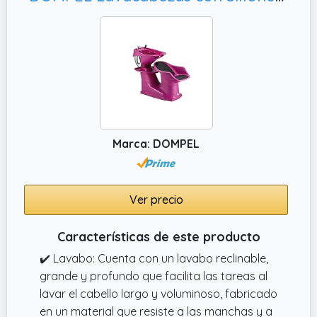
onda penetra de manera específica en
diferentes capas de la piel y ofrece un
tratamiento a medida: la luz roja reafirma la
piel, la luz azul combate las imperfecciones.
✔️ Gran volumen de 60 litros y control preciso
del termostato: disfruta de una experiencia
de spa ininterrumpida con el gran tanque de
agua de 60 litros. El calentamiento integrado
Marca: DOMPEL
mantiene la temperatura del agua constante
y ajustable individualmente entre 30 °C y 55
°C para una máxima relajación y resultados
de tratamiento óptimos
Ver precio
Características de este producto
✔️ Lavabo: Cuenta con un lavabo reclinable,
grande y profundo que facilita las tareas al
lavar el cabello largo y voluminoso, fabricado
en un material que resiste a las manchas y a