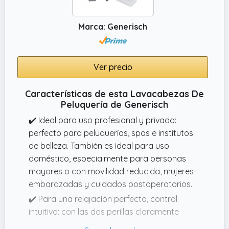
perfectamente al cuello para una experiencia
relajante.
Marca: Generisch
✔️ Ancho: 56,00 cm Altura: 91,50 cm Peso: 14
kg
Ver precio
Características de esta Lavacabezas De
Peluquería de Generisch
✔️ Ideal para uso profesional y privado:
perfecto para peluquerías, spas e institutos
de belleza. También es ideal para uso
doméstico, especialmente para personas
mayores o con movilidad reducida, mujeres
embarazadas y cuidados postoperatorios.
✔️ Para una relajación perfecta, control
intuitivo: con las dos perillas claramente
etiquetadas puedes ajustar en un instante la