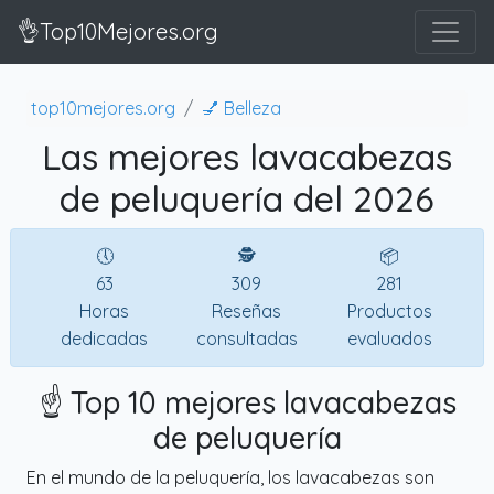
👌Top10Mejores.org
top10mejores.org
💅 Belleza
Las mejores lavacabezas
de peluquería del 2026
🕔
🕵
📦
63
309
281
Horas
Reseñas
Productos
dedicadas
consultadas
evaluados
☝️ Top 10 mejores lavacabezas
de peluquería
En el mundo de la peluquería, los lavacabezas son