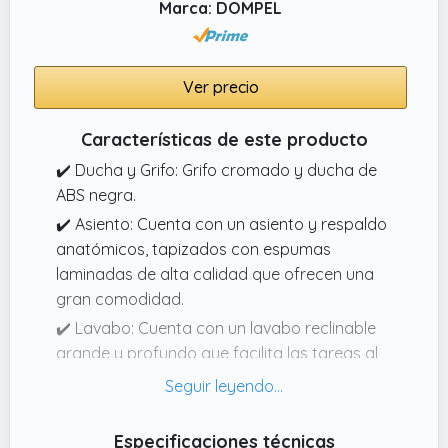
Marca: DOMPEL
robusta del Lavacabezas Straight Line, junto
con la cerámica de alta resistencia de la
cuba, está diseñada para soportar el uso
intensivo en salones de belleza y peluquerías,
Ver precio
garantizando durabilidad a largo plazo.
Características de este producto
✔️ Ducha y Grifo: Grifo cromado y ducha de
ABS negra.
✔️ Asiento: Cuenta con un asiento y respaldo
anatómicos, tapizados con espumas
laminadas de alta calidad que ofrecen una
gran comodidad.
✔️ Lavabo: Cuenta con un lavabo reclinable
grande y profundo que facilita las tareas al
lavar el cabello. Este lavabo está fabricado
en PPOLIPROPILENO, material que resiste a
las manchas y a los productos químicos y
Especificaciones técnicas