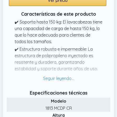
Ver precio
Características de este producto
✔️ Soporta hasta 150 kg: El lavacabezas tiene
una capacidad de carga de hasta 150 kg, lo
que lo hace adecuado para clientes de
todos los tamaños.
✔️ Estructura robusta e impermeable: La
estructura de polipropileno inyectado es
resistente y duradera, garantizando
estabilidad y soporte durante años de uso.
Además, es impermeable para una mayor
higiene y facilidad de limpieza.
✔️ Ecológicamente sostenible: El
Especificaciones técnicas
polipropileno inyectado es un material limpio,
Modelo
no tóxico y completamente reciclable, lo que
1813 MCDP CR
lo convierte en una opción ecológica y
Altura
responsable. A diferencia de la fibra de vidrio,