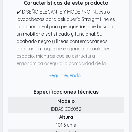
Características de este producto
mantenimiento.
✔️ DISEÑO ELEGANTE Y MODERNO: Nuestro
✔️ CUBA BASCULANTE DE CERÁMICA: Su cuba
lavacabezas para peluquería Straight Line es
de cerámica ajustable facilita el trabajo del
la opción ideal para peluquerías que buscan
estilista, permitiendo encontrar la mejor
un mobiliario sofisticado y funcional. Su
posición para cada cliente. Además, el
acabado negro y líneas contemporáneas
sistema de drenaje eficiente asegura una
aportan un toque de elegancia a cualquier
evacuación rápida del agua, manteniendo la
espacio, mientras que su estructura
higiene y evitando obstrucciones.
ergonómica asegura la comodidad de la
clienta durante todo el servicio de estética.
✔️ CONFORT DURADERO: Equipado con un
asiento acolchado y tapizado en cuero
Especificaciones técnicas
sintético, nuestro lavacabezas profesional de
Modelo
peluquería ofrece máximo confort durante
las sesiones de lavado, sean cortas o largas.
IDBASICB6052
Su diseño ergonómico se adapta a las
Altura
necesidades tanto del cliente como del
101.6 cms
estilista, permitiendo un servicio relajante y