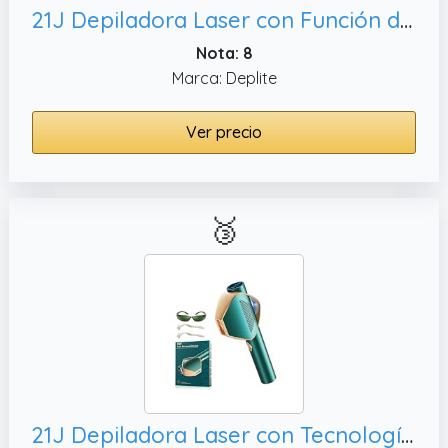
21J Depiladora Laser con Función de Refrigeración, Cuerpo Blanco
Nota: 8
Marca: Deplite
Ver precio
🥉
21J Depiladora Laser con Tecnología IGBT Fast Flash de 0, Oro Verde