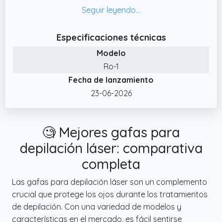
modo automático y manual, y posibilita
completar la depilación corporal en
aproximadamente 10 minutos
Especificaciones técnicas
✔️ Diseño Ergonómico y Fácil de Usar: La
Modelo
Maquina Laser Depilacion cuenta con un
Ro-1
diseño ergonómico que se adapta
Fecha de lanzamiento
cómodamente a la mano, facilitando el
manejo y haciendo el proceso de depilación
23-06-2026
más práctico y sencillo
✔️ Destellos Ilimitados: Esta Depiladora Laser
🧐 Mejores gafas para
Mujer permite realizar sesiones completas de
depilación en todo el cuerpo, ideal para
depilación láser: comparativa
piernas, brazos y axilas. Sus destellos
completa
ilimitados la hacen perfecta para un uso
prolongado en casa
Las gafas para depilación láser son un complemento
crucial que protege los ojos durante los tratamientos
✔️ Función de Enfriamiento Avanzada: La
de depilación. Con una variedad de modelos y
Depiladora Laser con función de
características en el mercado, es fácil sentirse
enfriamiento puede reducir la temperatura