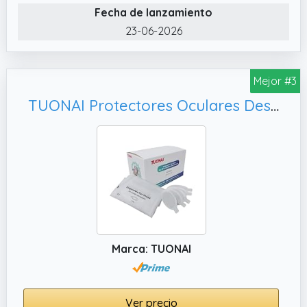
✔️ Las gafas protegen de lesiones en los ojos
Fecha de lanzamiento
y la cara provocadas por la acción
23-06-2026
mecánica. Las lentes están hechas de
policarbonato a prueba de golpes.
Mejor #3
TUONAI Protectores Oculares Desechables 50 Pares para IPL Depilación Campos de Belleza Cliente Protección Ocular 190-11000nm
Marca: TUONAI
Ver precio