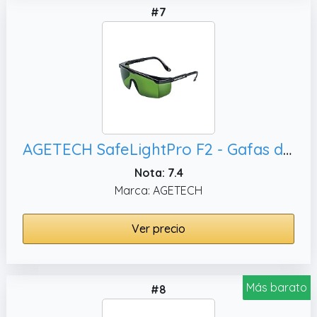
#7
AGETECH SafeLightPro F2 - Gafas de protección para depilación HPL/IPL, Protección UV
Nota: 7.4
Marca: AGETECH
Ver precio
Más barato
#8