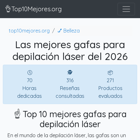
👌Top10Mejores.org
top10mejores.org
💅 Belleza
Las mejores gafas para
depilación láser del 2026
🕔
🕵
📦
70
316
271
Horas
Reseñas
Productos
dedicadas
consultadas
evaluados
☝️ Top 10 mejores gafas para
depilación láser
En el mundo de la depilación láser, las gafas son un