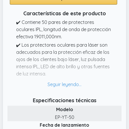
Características de este producto
✔️ Contiene 50 pares de protectores
oculares IPL, longitud de onda de protección
efectiva 19011,000nm.
✔️ Los protectores oculares para láser son
adecuados para la protección eficaz de los
ojos de los clientes bajo láser, luz pulsada
intensa IPL, LED de alto brillo y otras fuentes
de luz intensa.
✔️ Nuestros protectores oculares están
diseñados para ser extremadamente fáciles
de usar, con un reverso adhesivo fácil de
Especificaciones técnicas
pelar para una aplicación sin esfuerzo.
Modelo
Presione suavemente el protector ocular
EP-YT-50
sobre la cara, asegurándose de que cubre
Fecha de lanzamiento
todo el ojo y el puente de la nariz.