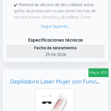
✔️ Material de silicona de alta calidad: estas
gafas de protección ocular están hechas de
silicona suave, cómoda y duradera. Como
gafas de protección UV, son resistentes a la
radiación UV y a las altas temperaturas, una
protección fiable para tus ojos.
Especificaciones técnicas
✔️ Multiusos: estas gafas de sol son
Fecha de lanzamiento
adecuadas para cirugía estética,
23-06-2026
tratamientos con láser, blanqueamiento
dental, terapia IPL, LED, baños de sol al aire
libre y más. Protección ocular versátil para
Mejor #10
diferentes escenarios.
Depiladora Laser Mujer con Función de Refrigeración, Cara
✔️ Excelente protección UV e infrarroja: estas
gafas de sol con protección UV protegen tus
ojos de los dañinos rayos UV e infrarrojos
cuando se toma el sol. La buena opacidad
evita que los rayos dañinos dañen los ojos.