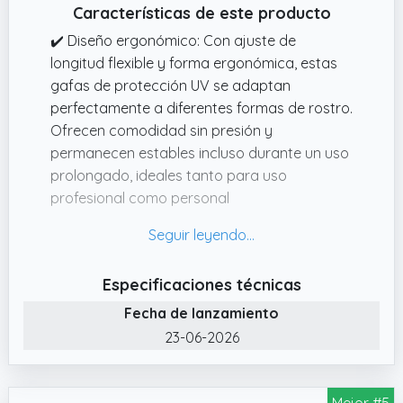
Características de este producto
✔️ Diseño ergonómico: Con ajuste de
longitud flexible y forma ergonómica, estas
gafas de protección UV se adaptan
perfectamente a diferentes formas de rostro.
Ofrecen comodidad sin presión y
permanecen estables incluso durante un uso
prolongado, ideales tanto para uso
profesional como personal
✔️ Material amigable con la piel: Fabricadas
con silicona suave, estas gafas protegen la
piel y evitan marcas de presión. Su material
Especificaciones técnicas
de alta calidad proporciona una experiencia
Fecha de lanzamiento
de uso cómoda incluso en tratamientos
intensivos, asegurando el máximo confort sin
23-06-2026
molestias
✔️ Ligeras y portátiles: Con solo 20 g de peso
Mejor #5