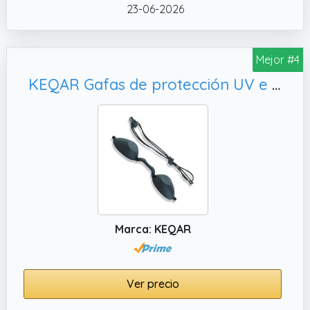
23-06-2026
✔️ Los protectores oculares LED están
fabricados con materiales suaves y
transpirables de calidad médica y materiales
Mejor #4
antiláser y antirreflejantes de alta eficacia, y
se fabrican mediante el proceso de
KEQAR Gafas de protección UV e infrarrojos, gafas de seguridad para cabinas (negras)
producción y encapsulación de parches
oculares médicos. Materiales suaves y
flexibles con bordes adhesivos, cómodos de
llevar para los clientes, hipoalergénicos.
✔️ Su diseño está maximizado y pensado
para proteger la mayoría de tamaños de
órbita. Los protectores oculares
desechables se utilizan una sola vez, por lo
Marca: KEQAR
que son más seguros para los clientes.
Ver precio