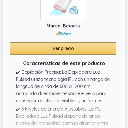
✔️ Banda elástica ajustable: estas gafas
solarium cuentan con una banda elástica
ajustable que permite una adaptación
individual a diferentes tamaños de cabeza.
Marca: Beauris
Las gafas de bronceado se ajustan de
forma segura y cómoda sin deslizarse.
Ver precio
Características de este producto
✔️ Depilación Precisa: La Depiladora Luz
Pulsad utiliza tecnología IPL con un rango de
longitud de onda de 600 a 1200 nm,
actuando directamente sobre el vello para
conseguir resultados visibles y uniformes
✔️ 5 Niveles de Energía Ajustables: La IPL
Depiladora Luz Pulsad dispone de cinco
niveles de intensidad, permite alternar entre