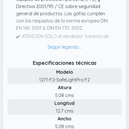
Directiva 2001/95 / CE sobre seguridad
general de productos. Las gafas cumplen
con los requisitos de la norma europea DIN
EN 166: 2001 & DIN EN 170: 2002.
✔️ ATENCIÓN SOLO el vendedor Varento de
Alemania vende con envío a Amazon
nuestras gafas originales SafeLightPro.
Todos los demás vendedores de China no
Especificaciones técnicas
venden nuestras gafas.
Modelo
✔️ Estas gafas fotoprotectoras ofrecen
1271-F2-SafeLightPro F2
protección adicional contra los rayos UV.
Altura
✔️ Probado y aprobado en Alemania por ECS
5.08 cms
GmbH Servicio de certificación europeo para
Longitud
protección ocular, protección láser y equipos
de protección personal. Las SafeLightPro F2
12.7 cms
son tres niveles más claras que las
Ancho
SafeLightPro F5.
5.08 cms