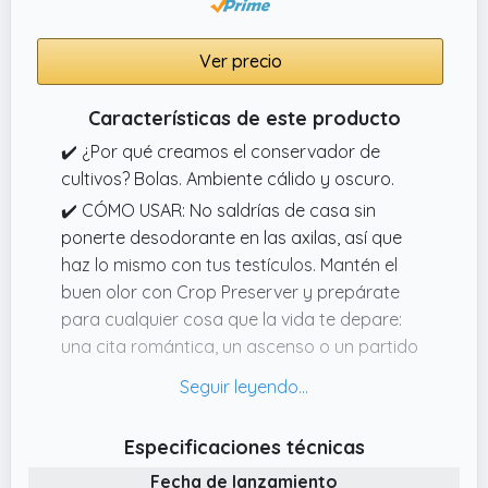
Ver precio
Características de este producto
✔️ ¿Por qué creamos el conservador de
cultivos? Bolas. Ambiente cálido y oscuro.
✔️ CÓMO USAR: No saldrías de casa sin
ponerte desodorante en las axilas, así que
haz lo mismo con tus testículos. Mantén el
buen olor con Crop Preserver y prepárate
para cualquier cosa que la vida te depare:
una cita romántica, un ascenso o un partido
de baloncesto.
✔️ FORMULADO PARA FUNCIONAR: Crop
Preserver está impregnado con ingredientes
Especificaciones técnicas
naturales, incluyendo almidón de tapioca,
Fecha de lanzamiento
triglicéridos caprílicos y cápricos y aloe para