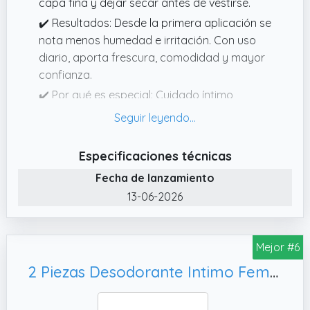
capa fina y dejar secar antes de vestirse.
✔️ Resultados: Desde la primera aplicación se
nota menos humedad e irritación. Con uso
diario, aporta frescura, comodidad y mayor
confianza.
✔️ Por qué es especial: Cuidado íntimo
masculino único, inspirado en la naturaleza.
Desarrollado para pieles sensibles, con una
acción suave pero efectiva.
Especificaciones técnicas
✔️ Diseñado para: Hombres que sufren de
Fecha de lanzamiento
sudoración, mal olor o irritación en la zona
13-06-2026
íntima. Una solución práctica para el día a
día.
✔️ Qué hace: Reduce eficazmente el sudor y
Mejor #6
la humedad, neutraliza el mal olor y mantiene
2 Piezas Desodorante Intimo Femenino, para Aliviar El Olor y El Picor
la zona íntima fresca y seca durante todo el
día.