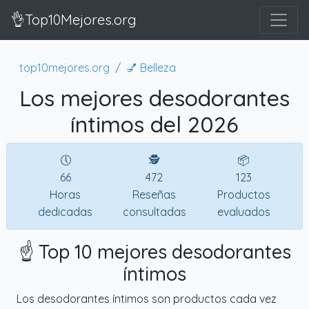
👌Top10Mejores.org
top10mejores.org
💅 Belleza
Los mejores desodorantes
íntimos del 2026
🕔
🕵
📦
66
472
123
Horas
Reseñas
Productos
dedicadas
consultadas
evaluados
☝️ Top 10 mejores desodorantes
íntimos
Los desodorantes íntimos son productos cada vez