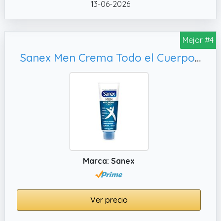
✔️ PENSADO PARA MUJERES Aporta frescura
13-06-2026
y mantiene un balance hormonal para
mujeres con premenopausia,
Mejor #4
permenopausia, menopausia u ovarios
poliquísticos.
Sanex Men Crema Todo el Cuerpo Deo Frescor Total 75ml, Hipoalergénico
Marca: Sanex
Ver precio