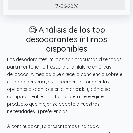
13-06-2026
calmar y proteger tus testículos. Ayuda a
mantenerlos limpios y con olor fresco.
✔️ Crop Preserver: Potente desodorante de
🧐 Análisis de los top
bola hidratante te mantiene fresco e
desodorantes íntimos
hidratado. Esta es una fórmula de diseño
exclusivo para hombres, loción
disponibles
antirrozaduras que cuenta con ingredientes
Los desodorantes íntimos son productos diseñados
para ayudar a preservar la barrera esencial
para mantener la frescura y la higiene en áreas
de la piel y mantener la frescura durante
delicadas. A medida que crece la conciencia sobre el
todo el día con un acabado aterciopelado.
cuidado personal, es fundamental conocer las
✔️ MISIÓN: MANSCAPED creó su línea de
opciones disponibles en el mercado y cómo se
herramientas y productos para cuidar la
comparan entre sí. Esto nos permite elegir el
cara, el cuerpo y las partes importantes de
producto que mejor se adapte a nuestras
un hombre. Nuestros productos te ayudan a
necesidades y preferencias.
mantenerte recortando, afeitando, limpiando
y tratando tu piel con cuidado.
A continuación, te presentamos una tabla