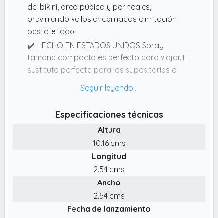
del bikini, area púbica y perineales,
previniendo vellos encarnados e irritación
postafeitado.
✔️ HECHO EN ESTADOS UNIDOS Spray
tamaño compacto es perfecto para viajar. El
sustituto perfecto para los supositorios o
cremas con ácido bórico.
✔️ CUIDADO FEMENINO EFICAZ Especial para
el cuidado diario femenino íntimo, este
Especificaciones técnicas
desodorante dermatologicamente
Altura
comprobado alivia la irritación manteniendo
10.16 cms
un ph cuidando tu bienestar corporal.
Longitud
✔️ AROMA CÍTRICO REFRESCANTE Nuetraliza
2.54 cms
olores indeseados para brindar comodidad
Ancho
durante esos días de periodo, asegurando
una sensación de frescura incluso en pieles
2.54 cms
sensibles.
Fecha de lanzamiento