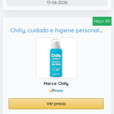
13-06-2026
ginecólogos
✔️ Spray íntimo Desodorante Esencias
Delicadas de Vagisil Jazmín Blanco aporta
Mejor #9
sensación de frescor y limpieza sin agua,
Chilly, cuidado e higiene personal en espuma sin aclarado Protect 100ml.
aportando frescor al instante en cualquier
momento y durante todo el día
✔️ Spray desodorante íntimo es respetuoso
con la piel para una sensación de limpieza y
frescor en cualquier momento y lugar. Hasta
24 horas de protección
✔️ Vagisil es una marca especializada en
bienestar y salud íntima
Marca: Chilly
Ver precio