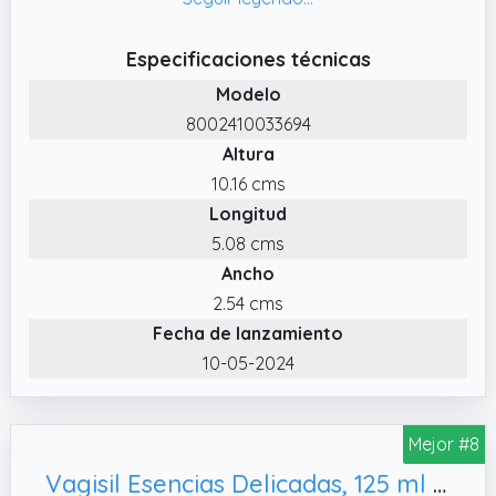
mejorar la textura y el tono de la piel en solo
unas semanas de uso regular.
Especificaciones técnicas
✔️ Libre de Crueldad: Nuestros productos no
Modelo
son testados en animales y son ideales para
8002410033694
consumidores conscientes sobre el bienestar
Altura
animal.
10.16 cms
Longitud
5.08 cms
Ancho
2.54 cms
Fecha de lanzamiento
10-05-2024
Mejor #8
Vagisil Esencias Delicadas, 125 ml (Paquete de 2)