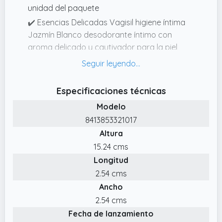
unidad del paquete
✔️ Esencias Delicadas Vagisil higiene íntima
Jazmín Blanco desodorante íntimo con
aroma delicado y cautivador para la piel
íntima sensible. Uso externo
✔️ Fórmula ginecológicamente testada,
respetuosa con el pH. No provoca
Especificaciones técnicas
irritaciones.
Modelo
✔️ Diseñado para la piel íntima delicada y
8413853321017
para todo el cuerpo. Sin residuos blancos e
Altura
hipoalergénico.
15.24 cms
✔️ Fragancia de Jazmín Blanco es seductora,
Longitud
de larga duración, ligera y floral, ayuda a
2.54 cms
sentirse fresca durante todo el día
Ancho
✔️ Esencias Delicadas de Vagisil está
2.54 cms
formulado con esencias cuidadosamente
Fecha de lanzamiento
seleccionadas que no irritan y testadas por