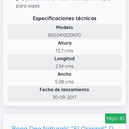
para viajes
Especificaciones técnicas
Modelo
8002410033670
Altura
12.7 cms
Longitud
2.54 cms
Ancho
5.08 cms
Fecha de lanzamiento
30-09-2017
Mejor #3
Bona Dea Naturals' "El Original" Desodorante en spray femenino natural | Aceite de yoni íntimo para aliviar ardor, olores y resequedad vaginal | Spray de 59ml