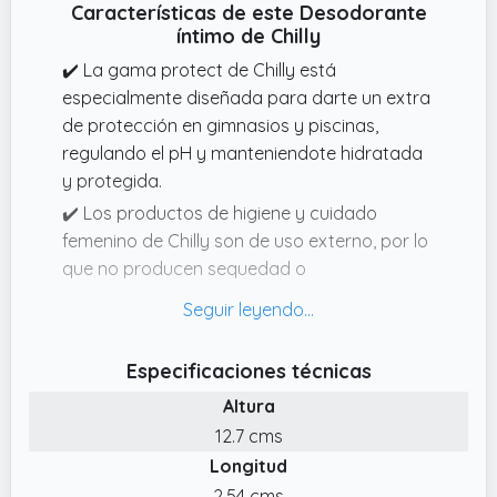
Características de este Desodorante
íntimo de Chilly
✔️ La gama protect de Chilly está
especialmente diseñada para darte un extra
de protección en gimnasios y piscinas,
regulando el pH y manteniendote hidratada
y protegida.
✔️ Los productos de higiene y cuidado
femenino de Chilly son de uso externo, por lo
que no producen sequedad o
incomodidades. El pH especial de estos
jabones ayudan a mantener siempre
hidratada la zona íntima.
Especificaciones técnicas
✔️ Espuma de higiene y cuidado femenino sin
Altura
aclarado de fácil uso. Agita el producto,
12.7 cms
presiona 12 veces sobre un trozo de papel
Longitud
higiénico, úsalo como de costumbre y
desecha el papel.
2.54 cms