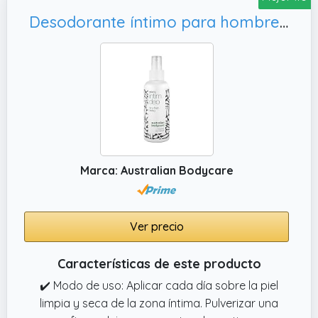
contra el olor clínicamente probada con
Desodorante íntimo para hombre que combate el sudor, el mal olor y la irritación en la zona íntima – frescura y comodidad todo el día
nuestro desodorante para todo el cuerpo,
diseñado para manos, axilas, cuerpo, pies y
zonas íntimas.
✔️ FRESCOR DURADERO: Disfruta de una
confianza total durante todo el día con este
desodorante para todo el cuerpo para
hombre, que ofrece cuidado y frescor sin
renunciar a nada
Marca: Australian Bodycare
Ver precio
Características de este producto
✔️ Modo de uso: Aplicar cada día sobre la piel
limpia y seca de la zona íntima. Pulverizar una