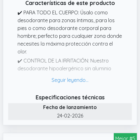
Características de este producto
✔️ PARA TODO EL CUERPO: Úsalo como
desodorante para zonas íntimas, para los
pies o como desodorante corporal para
hombre; perfecto para cualquier zona donde
necesites la máxima protección contra el
olor.
✔️ CONTROL DE LA IRRITACIÓN: Nuestro
desodorante hipoalergénico sin aluminio
ofrece control de la irritación y es delicado
con la piel, manteniendo el frescor todo el
día.
Especificaciones técnicas
✔️ HIPOALERGÉNICO: Nuestro desodorante
Fecha de lanzamiento
para todo el cuerpo para hombre es
24-02-2026
hipoalergénico.
✔️ PROTECCIÓN CONTRA EL OLOR DE 72
HORAS: Disfruta de 72 horas de protección
Mejor #5