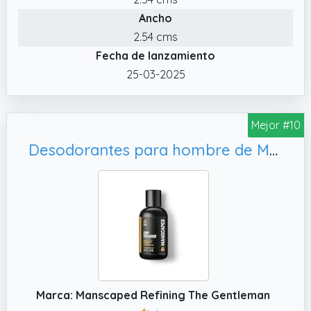
Ancho
✔️ Chilly, reconocida en el cuidado e higiene
femenina, garantiza una higiene efectiva y
2.54 cms
respetuosa.
Fecha de lanzamiento
✔️ Espuma de higiene y cuidado femenino
25-03-2025
ideal para usar en piscinas y gimnasios sin
necesidad de aclarado. Perfecto para fuera
Mejor #10
y dentro de casa.
Desodorantes para hombre de MANSCAPED® The Crop Preserver®, 118 ml (1-Pack)
Marca: Manscaped Refining The Gentleman