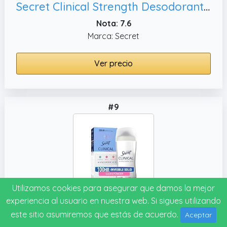
Secret Clinical Strength Desodorante y Antitranspirante para Mujer,6 oz
Nota: 7.6
Marca: Secret
Ver precio
#9
Utilizamos cookies para asegurar que damos la mejor
experiencia al usuario en nuestra web. Si sigues utilizando
Secret Clinical Strength Invisible Solid Women's Antiperspirant & Deodorant Powder Protection Scent 2.6 Ounce by Secret
este sitio asumiremos que estás de acuerdo.
Aceptar
Nota: 7.4