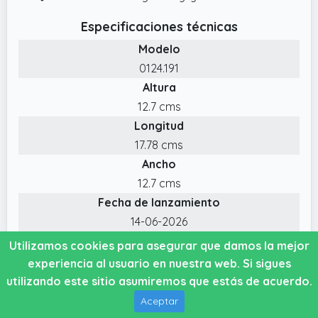
Especificaciones técnicas
Modelo
0124.191
Altura
12.7 cms
Longitud
17.78 cms
Ancho
12.7 cms
Fecha de lanzamiento
14-06-2026
Utilizamos cookies para asegurar que damos la mejor
experiencia al usuario en nuestra web. Si sigues
🤑 Los leotardos Condor más
utilizando este sitio asumiremos que estás de acuerdo.
baratos de Agosto del 2026
Aceptar