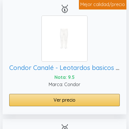
Mejor calidad/precio
🥇
Condor Canalé - Leotardos basicos acanal, size 0; 6-12 months
Nota: 9.5
Marca: Condor
Ver precio
🥈