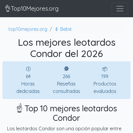
👌Top10Mejores.org
top10mejores.org
🍼 Bebé
Los mejores leotardos
Condor del 2026
🕔
🕵
📦
64
266
199
Horas
Reseñas
Productos
dedicadas
consultadas
evaluados
☝️ Top 10 mejores leotardos
Condor
Los leotardos Condor son una opción popular entre