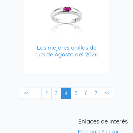
Los mejores anillos de
rubí de Agosto del 2026
<<
1
2
3
4
5
6
7
>>
Enlaces de interés
Programa Amazon