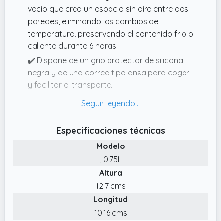
vacio que crea un espacio sin aire entre dos
paredes, eliminando los cambios de
temperatura, preservando el contenido frio o
caliente durante 6 horas.
✔️ Dispone de un grip protector de silicona
negra y de una correa tipo ansa para coger
y facilitar el transporte.
✔️ Este termo para comidas es ideal para
alimentos, sólidos o líquidos, fríos o calientes,
se adapta a cualquier tipo de comida,
Especificaciones técnicas
conteniendo un recipiente adicional para
Modelo
ensaladas, sopas o salsas aislado.
, 0.75L
✔️ Este termo portátil es ideal para
Altura
empleados de oficina, personas que viajan
12.7 cms
diariamente, trabajadores en sitios aislados,
Longitud
ir de camping o incluso para guardar comida
en casa.
10.16 cms