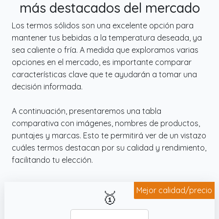
más destacados del mercado
termo comida seguro y funcional.
Los termos sólidos son una excelente opción para
✔️ MANTIENE TU COMIDA CALIENTE HASTA 8
mantener tus bebidas a la temperatura deseada, ya
HORAS – Disfruta de tus platos favoritos
sea caliente o fría. A medida que exploramos varias
como recién hechos gracias al aislamiento
opciones en el mercado, es importante comparar
de doble capa de nuestro termo comida,
características clave que te ayudarán a tomar una
ideal como lonchera termica o termo de
decisión informada.
comida caliente.
✔️ VERSATILIDAD PARA CUALQUIER OCASIÓN
A continuación, presentaremos una tabla
– Perfecto para llevar al trabajo, escuela,
comparativa con imágenes, nombres de productos,
excursiones o viajes. La combinación de
puntajes y marcas. Esto te permitirá ver de un vistazo
diseño térmico y accesorios incluidos lo
cuáles termos destacan por su calidad y rendimiento,
convierten en un musthave diario.
facilitando tu elección.
Mejor calidad/precio
🥇