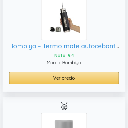
Bombiya – Termo mate autocebante con todas sus partes de acero inoxidable – Kit todo en uno solo agrega tu yerba – 2 en 1 cambiando su tapa es un termo clásico – La evolución del mate listo (Negro)
Nota: 9.4
Marca: Bombiya
Ver precio
🥈