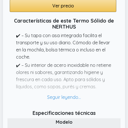
Ver precio
Características de este Termo Sólido de
NERTHUS
✔️ – Su tapa con asa integrada facilita el
transporte y su uso diario. Cómodo de llevar
en la mochila, bolsa térmica o incluso en el
coche.
✔️ – Su interior de acero inoxidable no retiene
olores ni sabores, garantizando higiene y
frescura en cada uso. Apto para sólidos y
líquidos, como sopas, purés y cremas.
✔️ – Incorpora una goma en la base que evita
deslizamientos y protege las superficies.
Ideal para apoyar en cualquier mesa o
Especificaciones técnicas
escritorio sin riesgos.
Modelo
✔️ – Su tapón con botón de vacío evita fugas