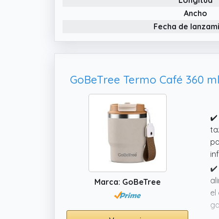
Ancho
Fecha de lanzam
✔️
ta
pa
in
✔️
al
Marca: GoBeTree
el
ga