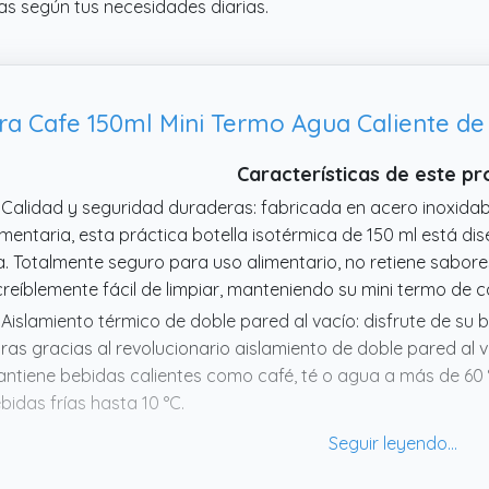
as según tus necesidades diarias.
Características de este p
 Calidad y seguridad duraderas: fabricada en acero inoxidabl
imentaria, esta práctica botella isotérmica de 150 ml está 
a. Totalmente seguro para uso alimentario, no retiene sabores 
creíblemente fácil de limpiar, manteniendo su mini termo de 
 Aislamiento térmico de doble pared al vacío: disfrute de su
ras gracias al revolucionario aislamiento de doble pared al v
ntiene bebidas calientes como café, té o agua a más de 60 °
bidas frías hasta 10 °C.
 Versatilidad para todos: este mini café versátil es el compa
ultos y niños. Perfecto para mantenerte hidratado con tu bebi