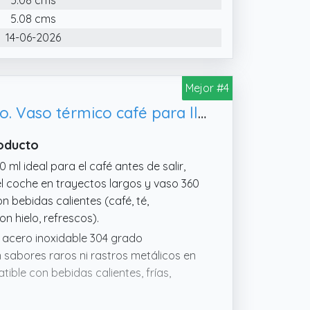
5.08 cms
14-06-2026
Mejor #4
GoBeTree Termo Café 360 ml Acero Inoxidable Antiguo Tumbler Pequeño. Vaso térmico café para llevar con doble pajita, coche y viajes
roducto
l ideal para el café antes de salir,
el coche en trayectos largos y vaso 360
n bebidas calientes (café, té,
n hielo, refrescos).
 acero inoxidable 304 grado
n sabores raros ni rastros metálicos en
tible con bebidas calientes, frías,