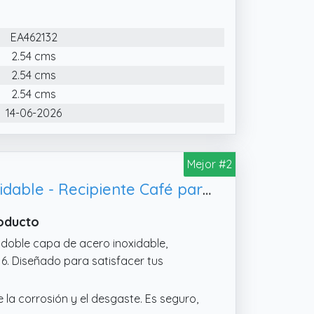
s viajes, las compras o en una simple
EA462132
lestas. La tapa de esta práctica mini
dad que garantiza un sellado perfecto.
2.54 cms
2.54 cms
,4 x 4,5 cm) y su capacidad de 150 ml,
var contigo. Cabe cómodamente en su
2.54 cms
a pequeña, y ocupa poco espacio.
14-06-2026
Mejor #2
IRIS-BARCELONA Termo Café Pequeño 140ml - Mini Termo de Acero Inoxidable - Recipiente Café para llevar Trabajo, Gimnasio - Vaso para llevar Agua Caliente o Infusión - Sin BPA
roducto
doble capa de acero inoxidable,
 6. Diseñado para satisfacer tus
la corrosión y el desgaste. Es seguro,