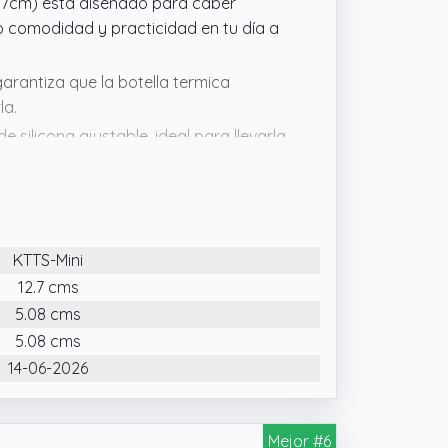
.7cm) está diseñado para caber
do comodidad y practicidad en tu día a
garantiza que la botella termica
la.
silicona ajustable, ideal para llevarla
les resistentes, esta botella agua
er ocasión.
KTTS-Mini
12.7 cms
5.08 cms
5.08 cms
14-06-2026
Mejor #6