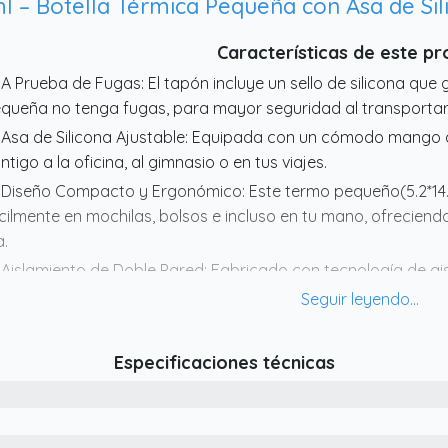
Características de este p
 A Prueba de Fugas: El tapón incluye un sello de silicona que 
queña no tenga fugas, para mayor seguridad al transportar
 Asa de Silicona Ajustable: Equipada con un cómodo mango de 
ntigo a la oficina, al gimnasio o en tus viajes.
 Diseño Compacto y Ergonómico: Este termo pequeño(5.2*14
cilmente en mochilas, bolsos e incluso en tu mano, ofrecien
a.
 Aislamiento de Doble Pared: Fabricado con tecnología de a
ero inoxidable pequeña mantiene tus bebidas frías durante 
 Estilo Duradero y Elegante: Con un diseño moderno y materia
queña combina funcionalidad y moda, perfecta para cualqui
Especificaciones técnicas