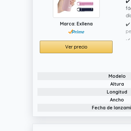
✔️
fá
dí
Marca: Exllena
✔️
pe
✔️
Ver precio
co
✔️
pe
Modelo
Altura
Longitud
Ancho
Fecha de lanzam