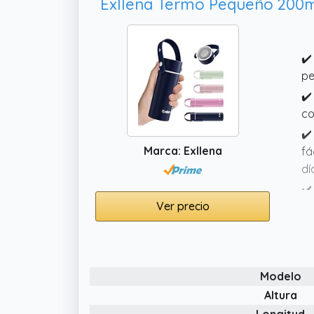
✔️
pe
✔️
co
✔️
Marca: Exllena
fá
dí
✔️
Ver precio
ac
✔️
pe
Modelo
Altura
Longitud