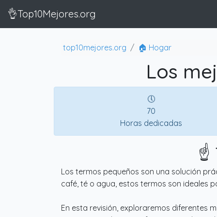
👌Top10Mejores.org
top10mejores.org
🏠 Hogar
Los mej
🕔
70
Horas dedicadas
☝️
Los termos pequeños son una solución prác
café, té o agua, estos termos son ideales par
En esta revisión, exploraremos diferentes 