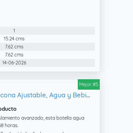
rado alimentario y doble pared al
s frías hasta 8 horas. La capa exterior
el coche y bajo la mayoría de cafeteras
ni abolladuras tras los golpes del día
1
ido tipo crema vintage combina con
15.24 cms
 bohemio y cocinas con personalidad.
7.62 cms
enes aprecian los tonos neutros y
7.62 cms
14-06-2026
NOXIDABLE: tu tumbler para llevar
ional 3 en 1 con doble pajita interior y
 térmico al vacío. Llena tu café
Mejor #5
lgas de casa y disfrútalo durante toda
Exllena Termo Pequeño 200ml – Botella Térmica Pequeña con Asa de Silicona Ajustable, Agua y Bebidas Frías(Rosa Pastel)
roducto
islamiento avanzado, esta botella agua
68 horas.