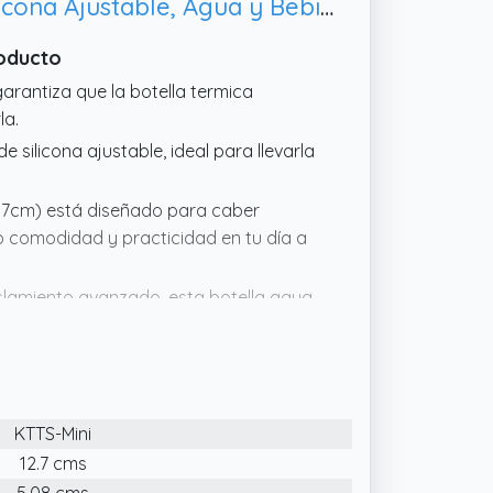
Exllena Termo Pequeño 200ml – Botella Térmica Pequeña con Asa de Silicona Ajustable, Agua y Bebidas Frías(Azul Marino)
roducto
garantiza que la botella termica
la.
silicona ajustable, ideal para llevarla
.7cm) está diseñado para caber
do comodidad y practicidad en tu día a
islamiento avanzado, esta botella agua
68 horas.
les resistentes, esta botella agua
er ocasión.
KTTS-Mini
12.7 cms
5.08 cms