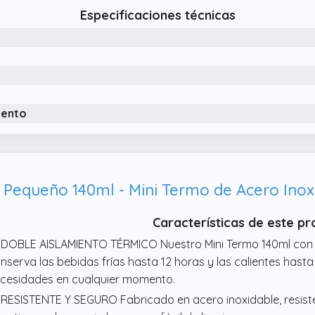
iversidad, el gimnasio, el yoga, el senderismo, el camping, lo
Especificaciones técnicas
lida.
 Cierre hermético 100 % confiable: evita derrames y fugas mo
tella de agua fría incorpora un sello de silicona de alta cali
 Compacto y ultra portátil: con sus dimensiones reducidas (14
te pequeño café de 150 ml es la solución perfecta para lle
no, cabe sin esfuerzo en cualquier bolsillo, mochila o bols
iento
Características de este p
 DOBLE AISLAMIENTO TÉRMICO Nuestro Mini Termo 140ml con 
nserva las bebidas frías hasta 12 horas y las calientes hasta
cesidades en cualquier momento.
 RESISTENTE Y SEGURO Fabricado en acero inoxidable, resiste 