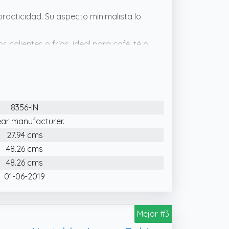
cticidad. Su aspecto minimalista lo
alientes o fríos, ideal para café, té o
chila o bolso, perfecto para el
roscable que asegura un transporte
ilidad.
8356-IN
ear manufacturer.
27.94 cms
48.26 cms
48.26 cms
01-06-2019
Mejor #3