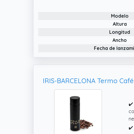
un
sa
Modelo
✔️
bo
Altura
Longitud
✔️
es
Ancho
ma
Fecha de lanzam
✔️
co
ne
✔️