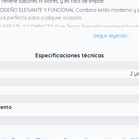
 retiene sabores ni olores, y es fácil de limpiar.
 DISEÑO ELEGANTE Y FUNCIONAL Combina estilo moderno y pra
ce perfecto para cualquier ocasión.
 VERSÁTIL Y COMPACTO Este Termo Pequeño mantiene líquidos c
ua. Su tamaño compacto permite llevarlo fácilmente en tu mo
abajo, viajes, gimnasio o actividades al aire libre.
 SELLADO SEGURO Y A PRUEBA DE FUGAS Tapa hermética y en
Especificaciones técnicas
n derrames. Lleva tus bebidas donde quieras, con total tranqu
2 y
iento