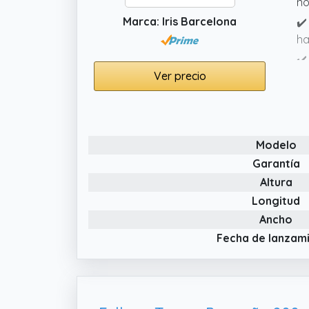
no
Marca: Iris Barcelona
✔️
ha
✔️
Ver precio
ag
tr
✔️
si
Modelo
Garantía
Altura
Longitud
Ancho
Fecha de lanzam