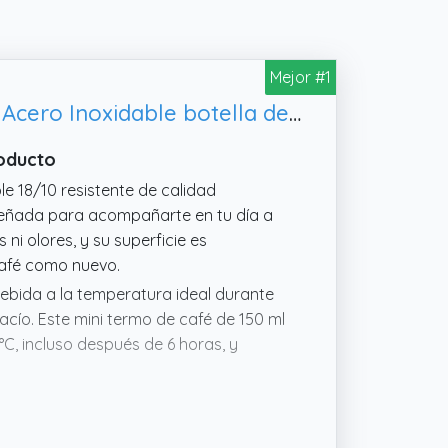
Mejor #1
HWSWSH Termo Pequeño para Cafe 150ml Mini Termo Agua Caliente de Acero Inoxidable botella de agua 150ml negra vaso termo cafe para llevar Sin BPA para Agua Caliente 1 Taza de Café para Viajes Gimnasio
roducto
e 18/10 resistente de calidad
diseñada para acompañarte en tu día a
ni olores, y su superficie es
café como nuevo.
 bebida a la temperatura ideal durante
acío. Este mini termo de café de 150 ml
C, incluso después de 6 horas, y
ñero ideal para hombres, mujeres,
da favorita en el trabajo, la