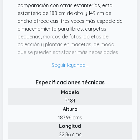
comparación con otras estanterías, esta
estantería de 188 cm de alto y 149 cm de
ancho ofrece casi tres veces más espacio de
almacenamiento para libros, carpetas
pequeñas, marcos de fotos, objetos de
colección y plantas en macetas, de modo
que se pueden satisfacer más necesidades
de almacenamiento a la vez y se garantiza
un hogar ordenado.
✔️ Fácil de instalar: Proporciona instrucciones
Especificaciones técnicas
de montaje con instrucciones gráficas y
Modelo
todas las piezas están numeradas. Se
recomienda que el montaje lo realicen dos
P484
personas según las instrucciones de
Altura
montaje.
187.96 cms
✔️ Compartimentos de 2 diferentes tamaños:
Longitud
Las dimensiones de los compartimentos
22.86 cms