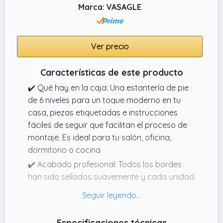
compartimentos está hecho de aglomerado
Marca: VASAGLE
con un revestimiento de melamina y la
superficie es fácil de limpiar. La capacidad de
carga de cada compartimento es de aprox.
Ver precio
Características de este producto
✔️ Qué hay en la caja: Una estantería de pie
de 6 niveles para un toque moderno en tu
casa, piezas etiquetadas e instrucciones
fáciles de seguir que facilitan el proceso de
montaje. Es ideal para tu salón, oficina,
dormitorio o cocina
✔️ Acabado profesional: Todos los bordes
han sido sellados suavemente y cada unidad
viene con tapas que ocultan el hardware del
tornillo, así presentando una librería que es
segura, libre de preocupaciones y
Especificaciones técnicas