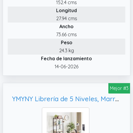
152.4 cms
estantería de 4 niveles tiene un
Longitud
compartimento cerrado en la parte inferior
con doble puerta.
27.94 cms
Ancho
✔️ EN EL MISMO NIVEL. ¿Tablas inclinadas que
irritan los ojos? ¡No va a suceder con este
73.66 cms
mueble! Los pies ajustables hacen que este
Peso
armario de libros se mantenga en pie
24.3 kg
Fecha de lanzamiento
14-06-2026
Mejor #3
YMYNY Librería de 5 Niveles, Marrón Rural HBC005H