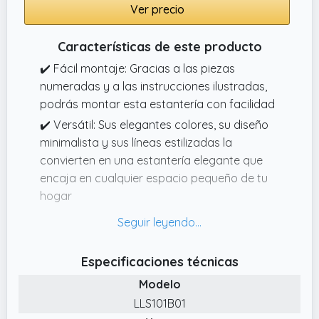
Ver precio
Características de este producto
✔️ Fácil montaje: Gracias a las piezas
numeradas y a las instrucciones ilustradas,
podrás montar esta estantería con facilidad
✔️ Versátil: Sus elegantes colores, su diseño
minimalista y sus líneas estilizadas la
convierten en una estantería elegante que
encaja en cualquier espacio pequeño de tu
hogar
✔️ Estable y segura: Las barras en forma de
X ofrecen una buena estabilidad, los pies
ajustables compensan las pequeñas
Especificaciones técnicas
irregularidades del suelo y el dispositivo de
Modelo
fijación evita que vuelque
LLS101B01
✔️ Marco robusto: El acero y el aglomerado