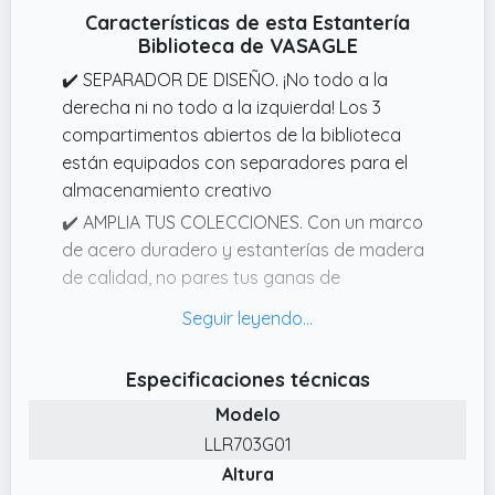
Características de esta Estantería
Biblioteca de VASAGLE
✔️ SEPARADOR DE DISEÑO. ¡No todo a la
derecha ni no todo a la izquierda! Los 3
compartimentos abiertos de la biblioteca
están equipados con separadores para el
almacenamiento creativo
✔️ AMPLIA TUS COLECCIONES. Con un marco
de acero duradero y estanterías de madera
de calidad, no pares tus ganas de
coleccionar.
✔️ QUÉ HAY EN LA CAJA. Instrucciones claras
y fáciles de seguir, un dispositivo de fijación
Especificaciones técnicas
para tu seguridad, un útil destornillador para
Modelo
el montaje y una librería de diseño original de
LLR703G01
estilo moderno
Altura
✔️ UNA FORMA MÁS DE ALMACENAR. Esta