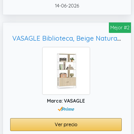
carga de hasta 20 kg por nivel. El kit
14-06-2026
antivuelco evita que la estantería se vuelque
para un entorno más seguro.
✔️ MultiFunctional Además de ser utilizado
Mejor #2
para el almacenamiento de libros, también
VASAGLE Biblioteca, Beige Natural y Blanco Nube LBC022LL01
se puede utilizar para almacenar papelería,
decoraciones, videos y otros artículos, con
ricas funciones de uso. Puede satisfacer sus
necesidades de almacenamiento sin
importar lo que necesite almacenar.
Marca: VASAGLE
Ver precio