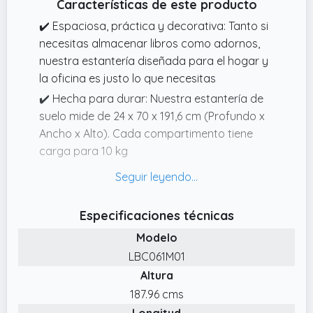
Características de este producto
✔️ Espaciosa, práctica y decorativa: Tanto si
necesitas almacenar libros como adornos,
nuestra estantería diseñada para el hogar y
la oficina es justo lo que necesitas
✔️ Hecha para durar: Nuestra estantería de
suelo mide de 24 x 70 x 191,6 cm (Profundo x
Ancho x Alto). Cada compartimento tiene
carga para 10 kg
✔️ Acabado profesional: Todos los bordes
han sido sellados suavemente y cada unidad
está equipada con tapas que ocultan los
Especificaciones técnicas
tornillos, presentando un mueble de
Modelo
almacenaje segura y con estilo
LBC061M01
✔️ Más segura: Otros armarios de oficina y
Altura
estanterías de almacenamiento
187.96 cms
independientes tienden a volcarse y
Longitud