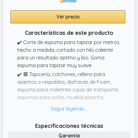
Ver precio
Características de este producto
✔️ Corte de espuma para tapizar por metros
hecho a medida, cortado con hilo caliente
para un resultado optimo y liso. Goma
espuma para tapizar muy suave
✔️ 🟦 Tapicería, colchones, relleno para
asientos o respaldos, disfraces de Foam,
espuma para maletines cajas de transporte,
espumas para sofas, mueble plancha,
colchones espuma
✔️ Esta plancha se puede cortar con cuchillo
de sierra o cutter , planchas espuma
Especificaciones técnicas
poliuretano de fácil manejo y adaptables a
Garantía
todo tipo de superficies