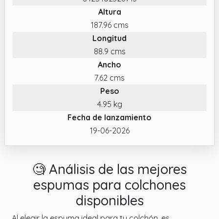
✔️ Están compuestos de un bloque de
Altura
espuma de poliuretano o goma espuma.
187.96 cms
Longitud
88.9 cms
Ancho
7.62 cms
Peso
4.95 kg
Fecha de lanzamiento
19-06-2026
🧐 Análisis de las mejores
espumas para colchones
disponibles
Al elegir la espuma ideal para tu colchón, es