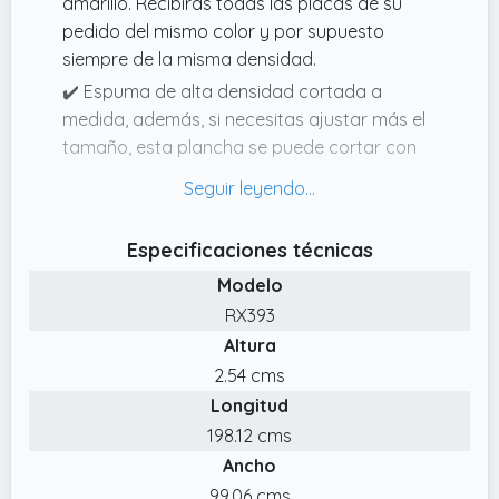
amarillo. Recibirás todas las placas de su
pedido del mismo color y por supuesto
siempre de la misma densidad.
✔️ Espuma de alta densidad cortada a
medida, además, si necesitas ajustar más el
tamaño, esta plancha se puede cortar con
cuchillo de sierra o cutter, planchas espuma
poliuretano de fácil manejo y adaptables a
todo tipo de superficies.
Especificaciones técnicas
✔️ Gomaespuma a medida multiusos, como
Modelo
espuma de costura, para tapicería, relleno
RX393
para asientos o respaldos, espuma para
Altura
maletines, cajas de transporte, espumas
para sofás o colchones de espuma.
2.54 cms
Longitud
✔️ Corte de espuma de 100 x 200 cm
disponible en diferentes grosores, para un
198.12 cms
resultado óptimo en todos sus casos de uso.
Ancho
Espuma de poliuretano de alta densidad
99.06 cms