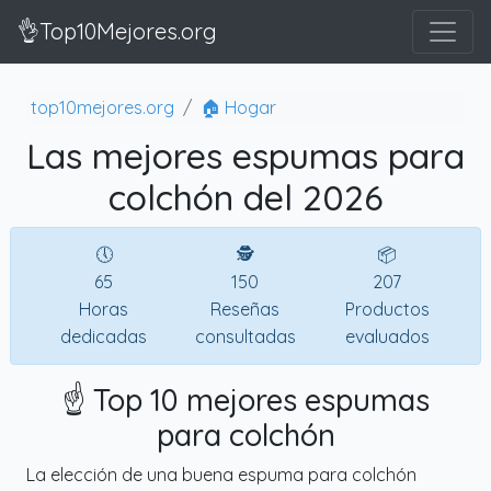
👌Top10Mejores.org
top10mejores.org
🏠 Hogar
Las mejores espumas para
colchón del 2026
🕔
🕵
📦
65
150
207
Horas
Reseñas
Productos
dedicadas
consultadas
evaluados
☝️ Top 10 mejores espumas
para colchón
La elección de una buena espuma para colchón