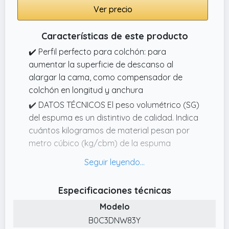
Ver precio
Características de este producto
✔️ Perfil perfecto para colchón: para
aumentar la superficie de descanso al
alargar la cama, como compensador de
colchón en longitud y anchura
✔️ DATOS TÉCNICOS El peso volumétrico (SG)
del espuma es un distintivo de calidad. Indica
cuántos kilogramos de material pesan por
metro cúbico (kg/cbm) de la espuma
utilizada.
✔️ CALIDAD PROBADA Nuestra extensión de
colchón / extensión de colchón se basa en
Especificaciones técnicas
un espuma de calidad de 1 capa RG 28/44
Modelo
con calidad de poro abierto, que debido a la
B0C3DNW83Y
alta calidad de los materiales de espuma