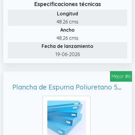
Especificaciones técnicas
Longitud
48.26 cms
Ancho
48.26 cms
Fecha de lanzamiento
19-06-2026
Mejor #6
Plancha de Espuma Poliuretano 50x100cm Grosor 1cm Densidad Media D25 Firme Multiusos Colchón Cojín Relleno para Asientos Tapicería Disfraces de Foam Maletín de transporte Color Azul