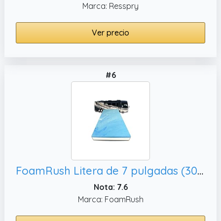
Marca: Resspry
Ver precio
#6
FoamRush Litera de 7 pulgadas (30 x 80 pulgadas) de repuesto de colchón de espuma viscoelástica de gel refrescante, fabricado en Estados
Nota: 7.6
Marca: FoamRush