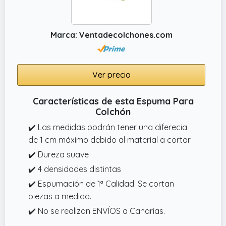
colchón o almohadilla suave para camas de
cuidado
Marca: Ventadecolchones.com
✔️ Recién fabricado: ¿Por qué espuma
amarillenta? La espuma es una sustancia
producida químicamente. Los componentes
Ver precio
reaccionan con elementos químicos en
nuestro aire.
Características de esta Espuma Para
✔️ Datos técnicos: la espuma blanca puede
Colchón
diferir parcialmente del color debido a las
✔️ Las medidas podrán tener una diferecia
diferencias de color en las materias primas
de 1 cm máximo debido al material a cortar
suministradas.
✔️ Dureza suave
✔️ 4 densidades distintas
✔️ Espumación de 1ª Calidad. Se cortan
piezas a medida.
✔️ No se realizan ENVÍOS a Canarias.