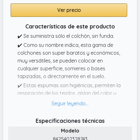
Ver precio
Características de este producto
✔️ Se suministra sólo el colchón, sin funda.
✔️ Como su nombre indica, esta gama de
colchones son super baratos y económicos,
muy versátiles, se pueden colocar en
cualquier superficie, somieres o bases
tapizadas, o directamente en el suelo.
✔️ Estas espumas son higiénicas, permiten la
respiración de los tejidos, aíslan del calor y
del frío y además, brindan una elasticidad y
un confort insuperable.
✔️ Las planchas de espuma blanda, densidad
Especificaciones técnicas
D20kg por metro cúbico son de color
Modelo
amarillo.
8425402328743