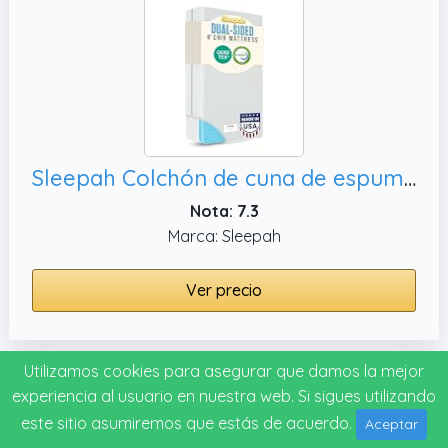
Sleepah Colchón de cuna de espuma viscoelástica de enfriamiento de doble cara (52 pulgadas a 28 pulgadas 5 pulgadas),certificado Certipur para bebés y niños
Nota: 7.3
Marca: Sleepah
Ver precio
Utilizamos cookies para asegurar que damos la mejor
Mejor calidad/precio
#10
experiencia al usuario en nuestra web. Si sigues utilizando
este sitio asumiremos que estás de acuerdo.
Aceptar