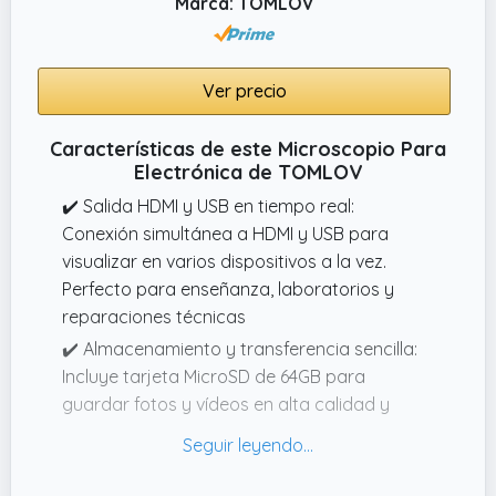
Marca: TOMLOV
✔️ Vídeo 1080P y fotos de 20MP: Captura
imágenes y vídeos de alta resolución con
gran nivel de detalle. Incluye tarjeta SD de
Ver precio
64GB para guardar y compartir tus
observaciones fácilmente
Características de este Microscopio Para
✔️ Iluminación ajustable profesional: 8 luces
Electrónica de TOMLOV
LED regulables y 2 luces auxiliares tipo cuello
✔️ Salida HDMI y USB en tiempo real:
de cisne para una iluminación uniforme y
Conexión simultánea a HDMI y USB para
detallada en cualquier entorno
visualizar en varios dispositivos a la vez.
Perfecto para enseñanza, laboratorios y
reparaciones técnicas
✔️ Almacenamiento y transferencia sencilla:
Incluye tarjeta MicroSD de 64GB para
guardar fotos y vídeos en alta calidad y
compartirlos fácilmente en cualquier
momento
✔️ El primer microscopio con autofoco