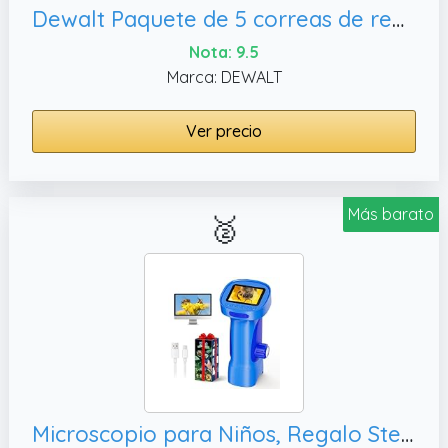
Dewalt Paquete de 5 correas de repuesto originales OEM # N268241-5PK
Nota: 9.5
Marca: DEWALT
Ver precio
Más barato
🥈
Microscopio para Niños, Regalo Stem para Niños 3-12 Años (Azul)