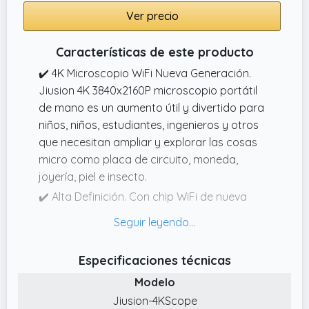
✔️ Servicio de atención al cliente las 24 horas:
Ver precio
nuestro equipo de asistencia está disponible
las 24 horas del día por correo electrónico.
Características de este producto
Envíenos el número de pedido y una
✔️ 4K Microscopio WiFi Nueva Generación.
descripción del problema.
Jiusion 4K 3840x2160P microscopio portátil
de mano es un aumento útil y divertido para
niños, niños, estudiantes, ingenieros y otros
que necesitan ampliar y explorar las cosas
micro como placa de circuito, moneda,
joyería, piel e insecto.
✔️ Alta Definición. Con chip WiFi de nueva
generación, hace posible la transferencia
inalámbrica de video de alta definición en
teléfonos.
Especificaciones técnicas
✔️ Fuerte Compatibilidad. Compatible con
Modelo
iOS iPhone, iPad, teléfono y mesa Android,
Jiusion-4KScope
Mac, Windows XP 7 8 10 11, Linux, Chrome OS.