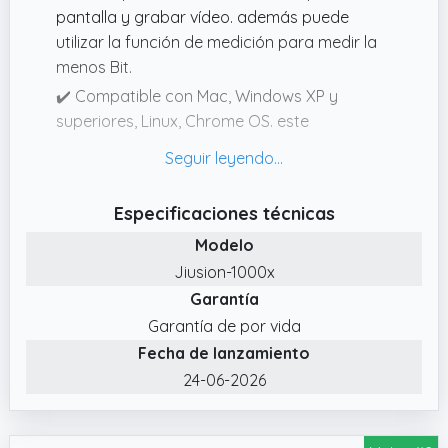
pantalla y grabar vídeo. además puede
utilizar la función de medición para medir la
menos Bit.
✔️ Compatible con Mac, Windows XP y
superiores, Linux, Chrome OS. este
microscopio no funciona para iPhone
teléfono celular.
✔️ Jiusion portátil microscopio de aumento
Especificaciones técnicas
es un útil y divertido para niños, estudiantes,
Modelo
ingenieros, inventores y otras personas que
Jiusion-1000x
necesitan para amplificar y explorar el micro
Garantía
cosas.
Garantía de por vida
✔️ Este aumentos sólo apoyar smartphone
Fecha de lanzamiento
Android que tiene función OTG. (How to
check OTG? descargar la aplicación gratuita
24-06-2026
"USB OTG Checker)
✔️ Incorporado 8 luces LED, 2 ajuste Perilla