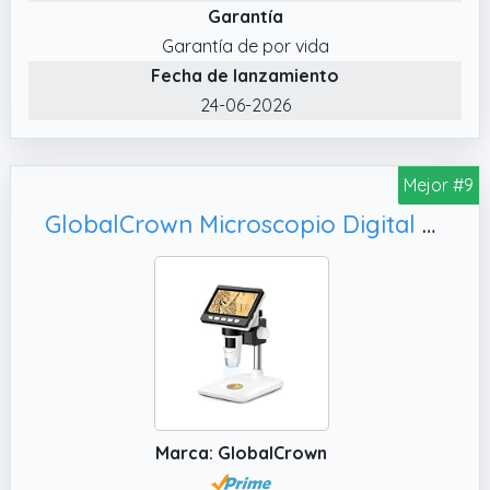
Garantía
✔️ Nota. Los botones Zoom + y son SÓLO
Garantía de por vida
para iPhone, iPad, teléfono y tableta Android.
Fecha de lanzamiento
✔️ Características. Luces LED brillantes
24-06-2026
incorporadas de 8 piezas, las 2 perillas de
ajuste del microscopio digital pueden
cambiar el enfoque y el brillo.
Mejor #9
GlobalCrown Microscopio Digital para Niños/Adultos, Compatible con Windows/Mac
Marca: GlobalCrown