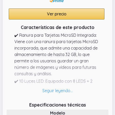
retardo. La gran pantalla mejora la
ergonomía y elimina la tensión ocular y del
cuello en comparación con el ocular
Ver precio
Características de este producto
✔️ Ranura para Tarjetas MicroSD Integrada:
Viene con una ranura para tarjetas MicroSD
incorporada, que admite una capacidad de
almacenamiento de hasta 32 GB, lo que
permite a los usuarios guardar un gran
número de imágenes y vídeos para futuras
consultas y análisis.
✔️ 10 Luces LED: Equipado con 8 LEDS + 2
cuello de cisne Luces alrededor de la lente,
proporcionando una iluminación uniforme y
controlable para mejorar la visibilidad de la
Especificaciones técnicas
muestra, incluso en condiciones de poca luz.
Modelo
También, usted puede hacia la luz