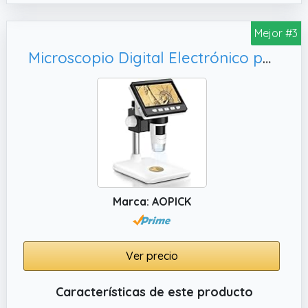
distancia.
Mejor #3
✔️ Luz LED Brillante: El microscopio industrial
está equipado con un anillo de luz LED
Microscopio Digital Electrónico portátil de 4.3 Pulgadas 1080P con 8 Luces LED Ajustables, Compatible con Windows MacOS
brillante, el anillo de luz consta de 56 perlas
LED brillantes, la temperatura de color de la
luz es 6500K7000K. El anillo de luz se puede
ajustar para ajustar el brillo, y su iluminancia
máxima es de 60.000 Lux.
✔️ Objetivo con Montura C y Zoom 150X: El
microscopio digital adopta Objetivo con
Montura C y Zoom 150X, la distancia máxima
Marca: AOPICK
de trabajo de la lente puede alcanzar
1000mm, y el aumento en la pantalla es
1150X. Puede ajustar el aumento por la perilla
Ver precio
en la lente.
Características de este producto