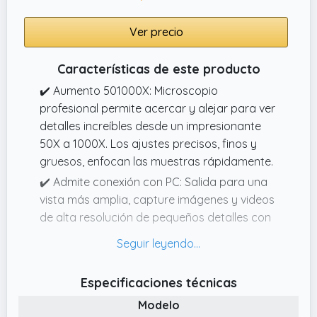
Ver precio
Características de este producto
✔️ Aumento 501000X: Microscopio
profesional permite acercar y alejar para ver
detalles increíbles desde un impresionante
50X a 1000X. Los ajustes precisos, finos y
gruesos, enfocan las muestras rápidamente.
✔️ Admite conexión con PC: Salida para una
vista más amplia, capture imágenes y videos
de alta resolución de pequeños detalles con
GlobalCrown microscopio portatil que se
puede conectar fácilmente a su
computadora a través de USB para
Especificaciones técnicas
visualización y análisis
Modelo
✔️ Pantalla IPS HD de 4,3 pulgadas: Pantalla