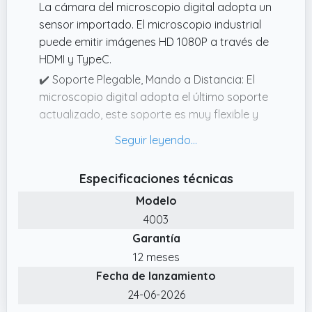
La cámara del microscopio digital adopta un
sensor importado. El microscopio industrial
puede emitir imágenes HD 1080P a través de
HDMI y TypeC.
✔️ Soporte Plegable, Mando a Distancia: El
microscopio digital adopta el último soporte
actualizado, este soporte es muy flexible y
stanble, 4 partes del soporte se puede
ajustar en diferentes ángulos. Puede elegir la
posición más adecuada para observar las
Especificaciones técnicas
muestras con mayor claridad.
Modelo
✔️ Lista de embalaje, Condiciones del
4003
servicio:El paquete del microscopio digital
Garantía
incluye cámara de microscopio*1, objetivo*1,
anillo luminoso*1, soporte plegable*1, mando
12 meses
a distancia*1, enchufe*1, manual de
Fecha de lanzamiento
instrucciones*1. Tenga en cuenta que el
24-06-2026
paquete no contiene la batería del mando a