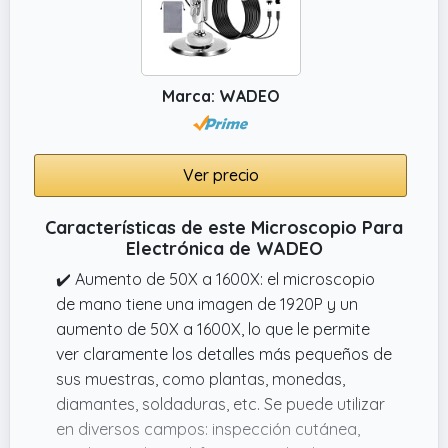
niñas y niños, y excelentes juguetes para
niños.No apto para biólogos profesionales
serios
Marca: WADEO
✔️ 8 luces LED ajustables: Tome el control de
su entorno de observación con las 8 luces
LED ajustables.Puede controlar fácilmente el
brillo de las luces deslizando suavemente el
Ver precio
botón de ajuste de la luz en el lateral.Estas
luces de precisión garantizan una visibilidad
Características de este Microscopio Para
Electrónica de WADEO
óptima en cualquier condición, lo que le
permite iluminar sus sujetos con la cantidad
✔️ Aumento de 50X a 1600X: el microscopio
perfecta de luz para revelar cada detalle,
de mano tiene una imagen de 1920P y un
independientemente de la iluminación
aumento de 50X a 1600X, lo que le permite
ambiental
ver claramente los detalles más pequeños de
sus muestras, como plantas, monedas,
diamantes, soldaduras, etc. Se puede utilizar
en diversos campos: inspección cutánea,