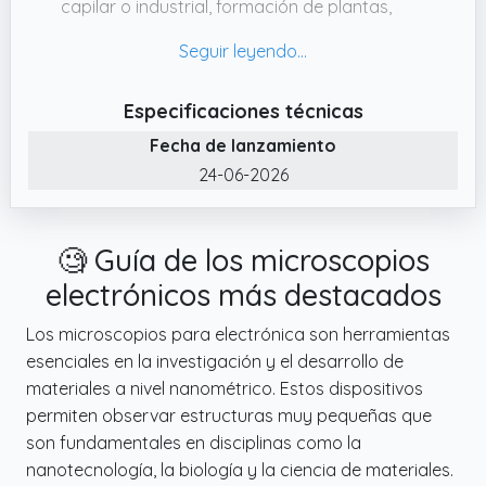
capilar o industrial, formación de plantas,
industria gráfica, industria textil, inspección
biológica, inspección de joyas y sellos, etc.
✔️ Más que un microscopio: No sólo un
Especificaciones técnicas
microscopio, sino también una cámara.
Fecha de lanzamiento
Puedes tomar fotos y videos en la aplicación.
24-06-2026
✔️ Amplia aplicación: el microscopio se utiliza
ampliamente en inspección, mantenimiento,
electrónica, textil, joyería y otras industrias.
🧐 Guía de los microscopios
Puedes usarlo para observar objetos
pequeños.
electrónicos más destacados
✔️ De mano o manos libres, como quieras:
Los microscopios para electrónica son herramientas
Nuestro microscopio puede ser de mano
esenciales en la investigación y el desarrollo de
para la observación al aire libre o colocado
materiales a nivel nanométrico. Estos dispositivos
en un soporte fijo. El microscopio cuenta con
permiten observar estructuras muy pequeñas que
8 luces LED y 3 niveles de ajuste de brillo para
son fundamentales en disciplinas como la
explorar el mundo microscópico de forma
nanotecnología, la biología y la ciencia de materiales.
directa y cómoda.