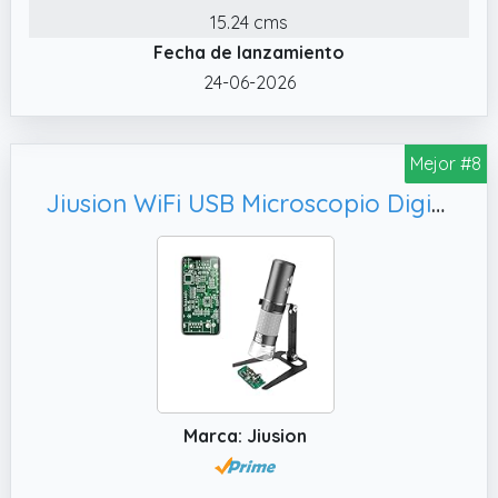
la educación científica temprana de los
15.24 cms
niños.
Fecha de lanzamiento
✔️ GRAN PANTALLA DE ALTA RESOLUCIÓN
24-06-2026
PARA DETALLES ULTRACLAROS: Descubra una
pantalla IPS de alta calidad de 10,1 pulgadas
que ofrece colores intensos y una claridad
Mejor #8
excepcional en cada visión. En combinación
Jiusion WiFi USB Microscopio Digital de Mano, 50 a 1000x Aumento Inalámbrico Endoscopio 4K 3840x2160P Cámara 8 LED con Soporte de Metal para iPhone iPad Android Mac Windows Linux Chrome
con un aumento de 1500x, le revela mundos
que no son visibles a simple vista, ya sea al
examinar una soldadura microelectrónica o
los complejos patrones de un insecto.
✔️ CONSTRUCCIÓN METÁLICA ROBUSTA Y
BASE ELEVADA PARA MAYOR ESTABILIDAD Y
ESPACIO: Disfrute de una estabilidad
profesional gracias a la base de una sola
pieza de aluminio macizo que elimina las
Marca: Jiusion
vibraciones. La base elevada 10,6 pulgadas
(aprox.