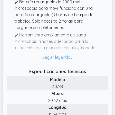
✔️ Batería recargable de 2000 mAh
Microscopio para movil funciona con una
batería recargable (3 horas de tiempo de
trabajo). Sólo necesita 2 horas para
cargarse completamente.
✔️ Herramienta ampliamente utilizada
Microscopio niñoses adecuado para la
inspección de la placa de circuito, monedas,
joyas, sellos, reparación de reloj / reloj,
detección de la piel, la inspección de la
educación de los niños, la industria textil, la
Especificaciones técnicas
observación biológica (no apto para
Modelo
células),la inspección de control de calidad,
los profesionales médicos, investigadores
307-B
científicos, la mejora de la interactividad
Altura
entre padres e hijos, profesores y
20.32 cms
estudiantes
Longitud
✔️ Aumento 50X1000X Microscopio
15.24 cms