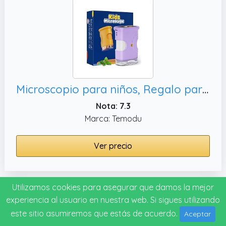
Microscopio para niños, Regalo para Cumpleaños Cumpleaños/Navidad/Año Nuevo (382-Purple)
Nota: 7.3
Marca: Temodu
Ver precio
Utilizamos cookies para asegurar que damos la mejor
#8
experiencia al usuario en nuestra web. Si sigues utilizando
este sitio asumiremos que estás de acuerdo.
Aceptar