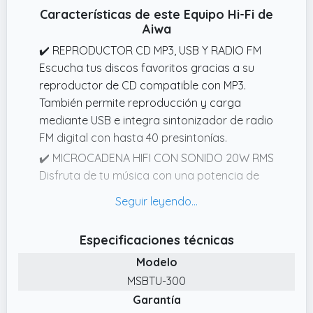
Características de este Equipo Hi-Fi de
✔️ Versátil y multifuncional El sistema estéreo
Aiwa
para el hogar incluye: radio FM: disfruta de
una recepción nítida con búsqueda
✔️ REPRODUCTOR CD MP3, USB Y RADIO FM
automática o manual de canales y función
Escucha tus discos favoritos gracias a su
de memoria. Puerto AUS: conecta teléfonos
reproductor de CD compatible con MP3.
móviles, reproductores de MP3 o un
También permite reproducción y carga
ordenador para reproducir audio a través de
mediante USB e integra sintonizador de radio
nuestros reproductores de CD Boombox,
FM digital con hasta 40 presintonías.
ranura USB/TF: transmite audiolibros o
✔️ MICROCADENA HIFI CON SONIDO 20W RMS
música.
Disfruta de tu música con una potencia de
salida de 10W + 10W RMS. Su formato
compacto con dos altavoces independientes
es ideal para salones, dormitorios, oficinas o
Especificaciones técnicas
espacios de uso diario.
Modelo
✔️ BLUETOOTH 5.0 PARA MÚSICA
MSBTU-300
INALÁMBRICA Transmite música fácilmente
Garantía
desde tu teléfono, tablet u ordenador