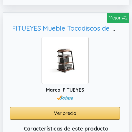
38x21x19.5cm Peso: 3.5 KG.
✔️ DAB+ y FM: Este equipo de música para
Mejor #2
casa combina radio DAB+ y FM,
FITUEYES Mueble Tocadiscos de Madera y Metal Mueble HiFi para Tocadiscos Equipo HiFi Muebles HiFi con Estante Regulable Carga MAX. 50kg
permitiéndote guardar hasta 90+ emisoras
favoritas. Las minicadenas de música con CD
y las microcadenas de música ofrecen
calidad hifi, haciendo de esta cadena de
música una opción ideal.
Marca: FITUEYES
Ver precio
Características de este producto