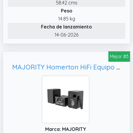
58.42 cms
altavoces y amplificadores.
Peso
14.85 kg
Fecha de lanzamiento
14-06-2026
Mejor #3
MAJORITY Homerton HiFi Equipo de Música | Reproductor de CD, Spotify Connect y Control por App OKTIV
Marca: MAJORITY