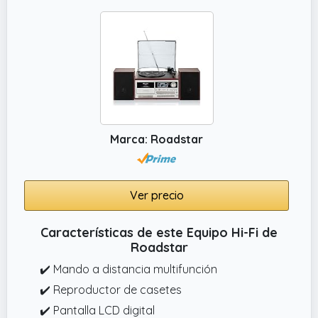
fibra de carbono de 60 W, ideales para un
sonido envolvente. Un equipo de musica para
casa y minicadenas de musica con claridad
superior, perfecto como reproductor cd o
radio cd de alta fidelidad.
Marca: Roadstar
Ver precio
Características de este Equipo Hi-Fi de
Roadstar
✔️ Mando a distancia multifunción
✔️ Reproductor de casetes
✔️ Pantalla LCD digital