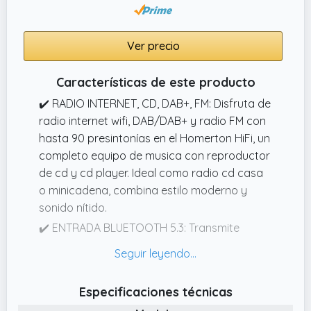
Ver precio
Características de este producto
✔️ RADIO INTERNET, CD, DAB+, FM: Disfruta de
radio internet wifi, DAB/DAB+ y radio FM con
hasta 90 presintonías en el Homerton HiFi, un
completo equipo de musica con reproductor
de cd y cd player. Ideal como radio cd casa
o minicadena, combina estilo moderno y
sonido nítido.
✔️ ENTRADA BLUETOOTH 5.3: Transmite
música fácilmente con Bluetooth 5.3 y
controla tu equipo de sonido mediante la
app OKTIV. Este reproductor cd hifi y mini
Especificaciones técnicas
cadena de musica con cd ofrece conexión