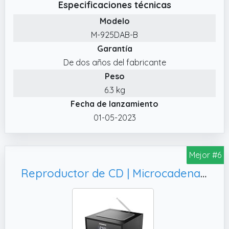
Especificaciones técnicas
Modelo
M-925DAB-B
Garantía
De dos años del fabricante
Peso
6.3 kg
Fecha de lanzamiento
01-05-2023
Mejor #6
Reproductor de CD | Microcadena HiFi Bluetooth con Radio Dab+ y FM | Equipo de Música con Altavoces 40W y Doble Alarma | USB (Solo reproducción),Mando a Distancia | Oakcastle DAB400