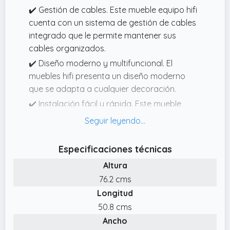
✔️ Gestión de cables. Este mueble equipo hifi
cuenta con un sistema de gestión de cables
integrado que le permite mantener sus
cables organizados.
✔️ Diseño moderno y multifuncional. El
muebles hifi presenta un diseño moderno
que se adapta a cualquier decoración.
✔️ Instalación fácil y rápida. Este mueble
para hifi es rápido y fácil de montar.
✔️ Construcción robusta y estable. Este
mueble hifi está hecho de una combinación
Especificaciones técnicas
de metal y madera para garantizar la
Altura
estabilidad y robustez.
76.2 cms
✔️ Amplio Espacio de Almacenamiento. Este
Longitud
mueble tocadiscos tiene cuatro estantes que
50.8 cms
proporcionan suficiente espacio para su
Ancho
equipo de sonido como tocadiscos,