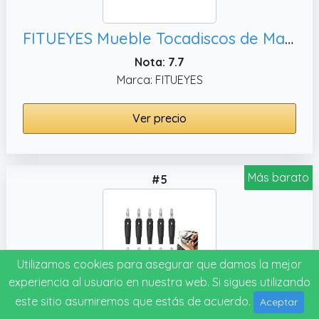
FITUEYES Mueble Tocadiscos de Madera y Metal Mueble HiFi para Tocadiscos Equipo HiFi Muebles HiFi con Estante Regulable Carga MAX. 50kg
Nota: 7.7
Marca: FITUEYES
Ver precio
Más barato
#5
Utilizamos cookies para asegurar que damos la mejor
experiencia al usuario en nuestra web. Si sigues utilizando
este sitio asumiremos que estás de acuerdo.
Aceptar
10 conectores banana de 4 mm de alta corriente, equipos estéreo HiFi