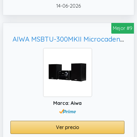
reproducción de audio y ofrecen graves de
14-06-2026
mayor calidad. Los altavoces también se
pueden conectar a su computadora por
separado para actuar como altavoces de
Mejor #9
estante, proporcionando una experiencia
AIWA MSBTU-300MKII Microcadena HiFi Bluetooth 20W RMS, Negro
musical más realista e inmersiva, ya sea para
escuchar música, ver películas o jugar.
✔️ Grabadora de CD estéreo de doble rango
completo Total de 40 W RMS de potencia de
salida (bajos 15 W2, agudos 5 W2). Este
equipo combinado con reproductor de CD y
cassette da vida a tus cintas.
✔️ Amplia aplicación Combinación de
Marca: Aiwa
reproductor de CD y cassettes*1, sistemas
de rack estéreo*2, cable TypeC1, mando a
distancia 1, manual de usuario 1, pin1,
adaptador*1, cable auxiliar*1. Solo apto para
Ver precio
fuente de alimentación.