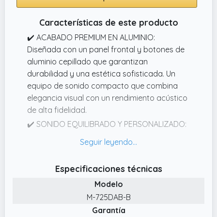
Características de este producto
✔️ ACABADO PREMIUM EN ALUMINIO:
Diseñada con un panel frontal y botones de
aluminio cepillado que garantizan
durabilidad y una estética sofisticada. Un
equipo de sonido compacto que combina
elegancia visual con un rendimiento acústico
de alta fidelidad.
✔️ SONIDO EQUILIBRADO Y PERSONALIZADO:
Sus altavoces de 2 vías con sistema Bass
Reflex ofrecen un audio nítido y envolvente.
Adapta la escucha a tu gusto con las 5
Especificaciones técnicas
ecualizaciones predefinidas (Pop, Rock, Jazz,
Modelo
Classic, Flat) para cada género musical.
M-725DAB-B
✔️ CONEXIÓN ESTABLE BLUETOOTH 5.0:
Garantía
Empareja tus dispositivos de forma rápida y