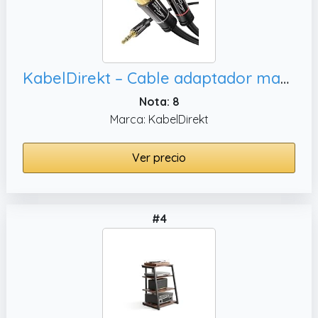
KabelDirekt – Cable adaptador macho Aux/3.5mm a RCA/phono – 7, negro)
Nota: 8
Marca: KabelDirekt
Ver precio
#4