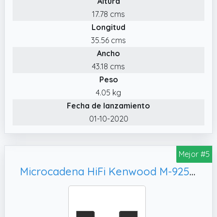
Altura
17.78 cms
Longitud
35.56 cms
Ancho
43.18 cms
Peso
4.05 kg
Fecha de lanzamiento
01-10-2020
Mejor #5
Microcadena HiFi Kenwood M-925DAB-B con CD, Dab+ Blueetooth Audio-Streaming. Color: Negro - Mini Equipo de Musica para casa