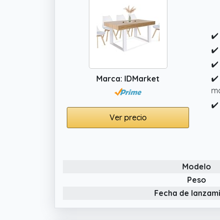
✔️
✔️
✔️
✔️
Marca: IDMarket
ma
✔️
Ver precio
Modelo
Peso
Fecha de lanzam