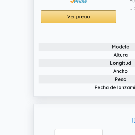
Fa
y 
Ver precio
✔️
es
fo
✔️
Modelo
+ 
Altura
oc
Longitud
✔️
Ancho
ll
Peso
Fecha de lanzam
I