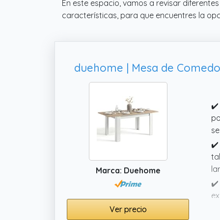
En este espacio, vamos a revisar diferent
características, para que encuentres la opc
duehome | Mesa de Comedor E
✔️
po
se
✔️
ta
la
Marca: Duehome
✔️
ex
Ver precio
✔️