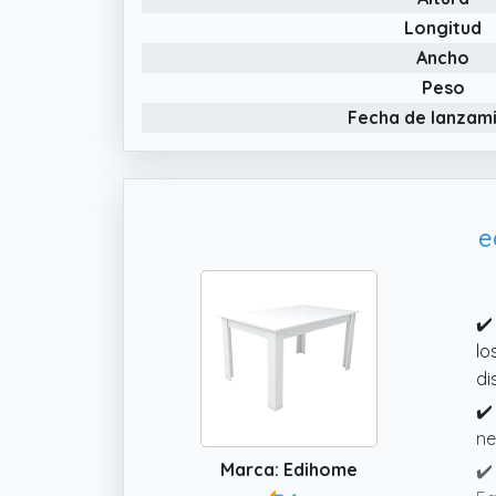
✔️
Longitud
✔️
Ancho
co
Peso
ca
Fecha de lanzam
e
✔️
lo
di
✔️
ne
Marca: Edihome
✔️