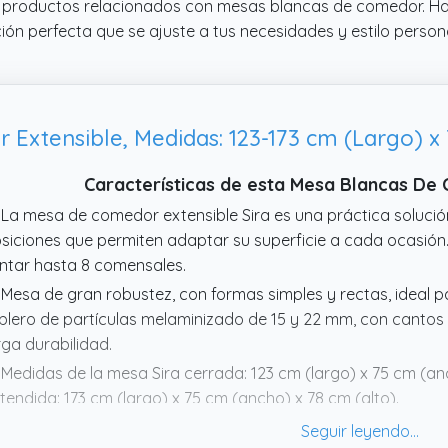
es productos relacionados con mesas blancas de comedor. Ha
ión perfecta que se ajuste a tus necesidades y estilo persona
xtensible, Medidas: 123-173 cm (Largo) x 
Características de esta Mesa Blancas D
 La mesa de comedor extensible Sira es una práctica soluci
siciones que permiten adaptar su superficie a cada ocasión
ntar hasta 8 comensales.
 Mesa de gran robustez, con formas simples y rectas, ideal
blero de partículas melaminizado de 15 y 22 mm, con cantos
rga durabilidad.
 Medidas de la mesa Sira cerrada: 123 cm (largo) x 75 cm (an
tendida: 173 cm (largo) x 75 cm (ancho) x 78 cm (alto).
 Peso máximo soportado: 25 kg. Certificado FSC, con made