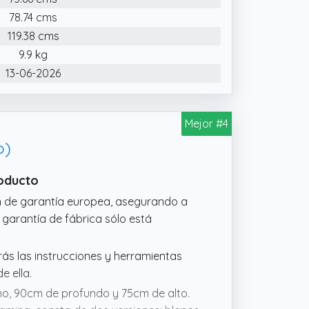
e tornillería.
78.74 cms
 por excelencia. Esta mesa está
119.38 cms
n color blanco de alta calidad con 5
9.9 kg
13-06-2026
Mejor #4
o)
roducto
n de garantía europea, asegurando a
 garantía de fábrica sólo está
s las instrucciones y herramientas
e ella.
o, 90cm de profundo y 75cm de alto.