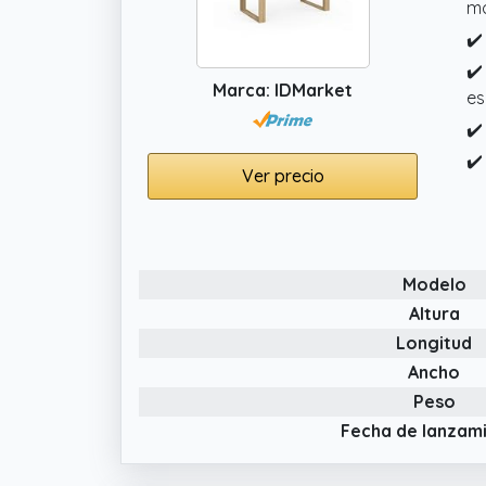
m
✔️
✔️
Marca: IDMarket
es
✔️
✔️
Ver precio
Modelo
Altura
Longitud
Ancho
Peso
Fecha de lanzam