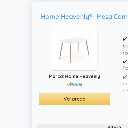
✔️
bl
re
✔️
Ba
Marca: Home Heavenly
✔️
li
co
Ver precio
✔️
✔️
bl
ll
Altura