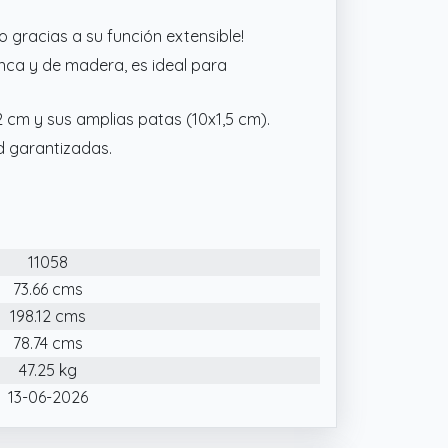
o gracias a su función extensible!
ca y de madera, es ideal para
 cm y sus amplias patas (10x1,5 cm).
ad garantizadas.
11058
73.66 cms
198.12 cms
78.74 cms
47.25 kg
13-06-2026