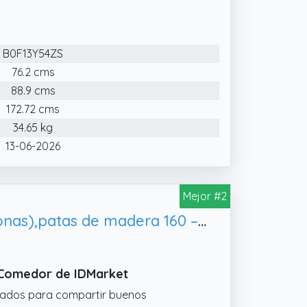
e abre mediante guías correderas
a correctamente cerrada y tacos ABS
B0F13Y54ZS
76.2 cms
88.9 cms
172.72 cms
34.65 kg
13-06-2026
Mejor #2
IDMarket Phoenix - Mesa de comedor extensible rectangular (4 – 8 personas),patas de madera 160 – 200 cm)
e Comedor de IDMarket
itados para compartir buenos