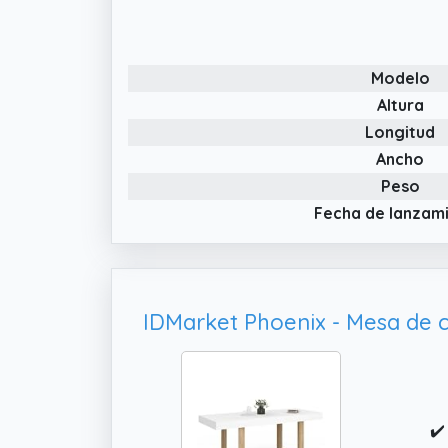
de
✔️
me
Modelo
qu
Altura
Longitud
Ancho
Peso
Fecha de lanzam
✔️