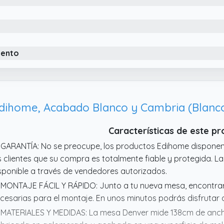
 MONTAJE: Requiere montaje. Incluye manual de usuario y kit d
 MESA RECTANGULAR: NÓRDICA es la mesa de comedor blanca
mpuesta por una estructura fija rectangular en MDF lacado e
pas y bordes biselados.
iento
dihome, Acabado Blanco y Cambria (Blanc
Características de este p
 GARANTÍA: No se preocupe, los productos Edihome dispone
s clientes que su compra es totalmente fiable y protegida. La
sponible a través de vendedores autorizados.
 MONTAJE FÁCIL Y RÁPIDO: Junto a tu nueva mesa, encontrará
cesarias para el montaje. En unos minutos podrás disfrutar d
 MATERIALES Y MEDIDAS: La mesa Denver mide 138cm de anch