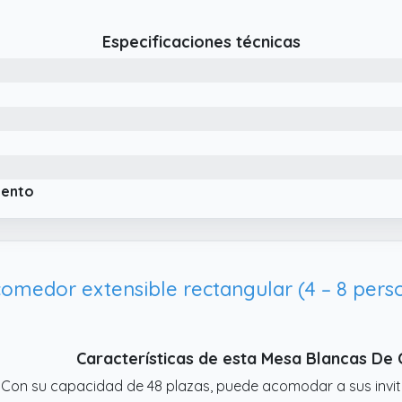
 forma sostenible.
 Su extensión se guarda en el interior de la propia mesa y s
Especificaciones técnicas
tálicas. Incorpora cierres metálicos para mantener la mes
itarruidos y antirrayas en la parte inferior.
iento
Características de esta Mesa Blancas D
 Con su capacidad de 48 plazas, puede acomodar a sus inv