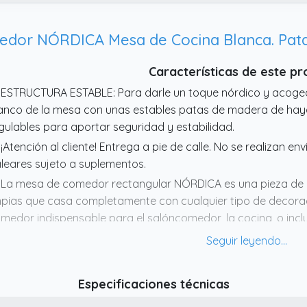
Características de este p
 ESTRUCTURA ESTABLE: Para darle un toque nórdico y acoge
anco de la mesa con unas estables patas de madera de hay
gulables para aportar seguridad y estabilidad.
 ¡Atención al cliente! Entrega a pie de calle. No se realizan en
leares sujeto a suplementos.
 La mesa de comedor rectangular NÓRDICA es una pieza de di
mpias que casa completamente con cualquier tipo de decorac
medor indispensable para el salóncomedor, la cocina, o incl
 MEDIDAS: 120 cm de ancho x 80 cm de profundidad x 75 cm d
 Combina a la perfección con las sillas de comedor modelo Nó
anco, consigue más luminosidad con muebles del mismo color,
Especificaciones técnicas
amativas.