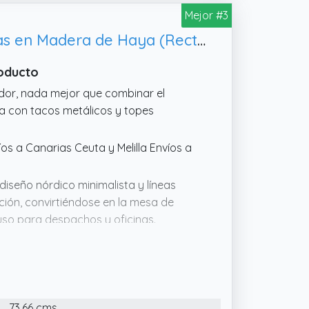
Mejor #3
Home Heavenly®- Mesa Comedor NÓRDICA Mesa de Cocina Blanca. Patas en Madera de Haya (Rectangular 120x80 cm)
roducto
dor, nada mejor que combinar el
a con tacos metálicos y topes
víos a Canarias Ceuta y Melilla Envíos a
seño nórdico minimalista y líneas
ión, convirtiéndose en la mesa de
uso para despachos y oficinas.
e altura.
rdica y Tulipa. Además, al ser de color
 o toques de color con sillas con telas
73.66 cms