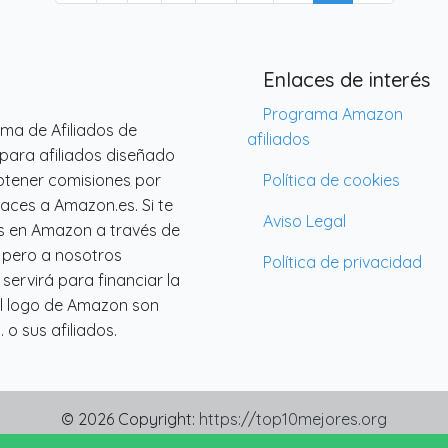
Enlaces de interés
Programa Amazon
ama de Afiliados de
afiliados
para afiliados diseñado
btener comisiones por
Política de cookies
laces a Amazon.es. Si te
Aviso Legal
s en Amazon a través de
a pero a nosotros
Política de privacidad
ervirá para financiar la
l logo de Amazon son
o sus afiliados.
© 2026 Copyright:
https://top10mejores.org