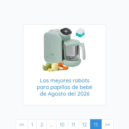
Los mejores robots
para papillas de bebé
de Agosto del 2026
<<
1
2
...
10
11
12
13
>>