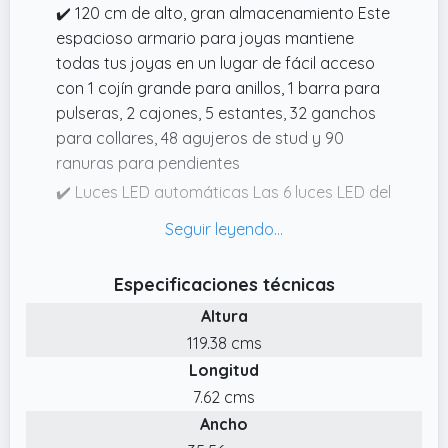
✔️ 120 cm de alto, gran almacenamiento Este
espacioso armario para joyas mantiene
todas tus joyas en un lugar de fácil acceso
con 1 cojín grande para anillos, 1 barra para
pulseras, 2 cajones, 5 estantes, 32 ganchos
para collares, 48 agujeros de stud y 90
ranuras para pendientes
✔️ Luces LED automáticas Las 6 luces LED del
interior del armario emiten una luz suave y
acogedora cuando abres la puerta del
armario, ayuda a elegir la joya adecuada
Especificaciones técnicas
fácilmente (las luces LED funcionan con 3
Altura
pilas AAA, no incluidas)
119.38 cms
✔️ Armario joyero especializado Mereces
Longitud
este gabinete de joyas bien construido y
diseñado de SONGMICS. El cuerpo sólido de
7.62 cms
MDF es para uso largo y el espejo de cuerpo
Ancho
entero está enmarcado para evitar dejar