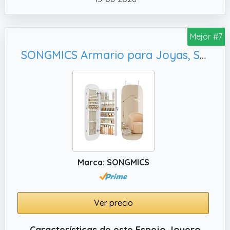
✔️ Buena idea de regalo Ya sea para
cumpleaños, aniversarios o vacaciones, esta
elegante y práctica caja de almacenamiento
Mejor #7
es un regalo que satisfará a sus amigos, a su
SONGMICS Armario para Joyas, Superficie Blanca y Forro Gris Beige JJC026W01
familia o a usted mismo
Marca: SONGMICS
Ver precio
Características de este Espejo Joyero