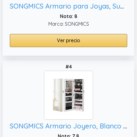
SONGMICS Armario para Joyas, Superficie Blanca y Forro Gris Beige JJC026W01
Nota: 8
Marca: SONGMICS
Ver precio
#4
SONGMICS Armario Joyero, Blanco JJC001W01
Nota: 7.8