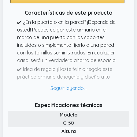
Características de este producto
✔️ ¿En la puerta o en la pared? ¡Depende de
usted! Puedes colgar este armario en el
marco de una puerta con los soportes
incluidos o simplemente fijarlo a una pared
con los tornillos suministrados. En cualquier
caso, será un verdadero ahorro de espacio
✔️ Idea de regalo ¡Hazte feliz o regala este
práctico armario de joyería y diseño a tu
mitad!
✔️ Todo en orden Se acabaron las joyas no
encontradas o todo enredado. Facilita tu
Especificaciones técnicas
rutina de belleza con este elegante armario
Modelo
de joyería con líneas limpias y acabado
C-50
marrón rústico con espejo de cristal
Altura
✔️ Llénela Después de un día, quítate las