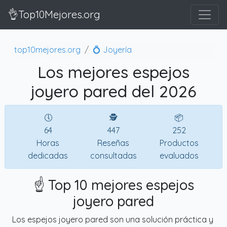
👌Top10Mejores.org
top10mejores.org
💍 Joyería
Los mejores espejos
joyero pared del 2026
🕔
🕵
📦
64
447
252
Horas
Reseñas
Productos
dedicadas
consultadas
evaluados
☝️ Top 10 mejores espejos
joyero pared
Los espejos joyero pared son una solución práctica y