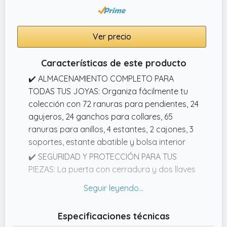
Ver precio
Características de este producto
✔️ ALMACENAMIENTO COMPLETO PARA
TODAS TUS JOYAS: Organiza fácilmente tu
colección con 72 ranuras para pendientes, 24
agujeros, 24 ganchos para collares, 65
ranuras para anillos, 4 estantes, 2 cajones, 3
soportes, estante abatible y bolsa interior
✔️ SEGURIDAD Y PROTECCIÓN PARA TUS
PIEZAS: La puerta con cerradura y dos llaves
mantiene tus joyas protegidas, mientras que
el interior forrado tipo terciopelo evita
arañazos y cuida incluso las piezas más
Especificaciones técnicas
delicadas