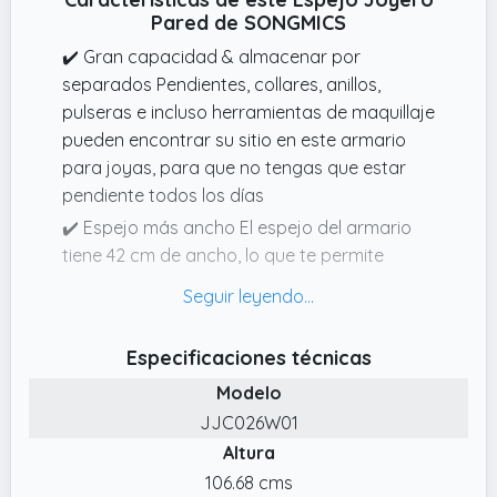
Pared de SONGMICS
✔️ Gran capacidad & almacenar por
separados Pendientes, collares, anillos,
pulseras e incluso herramientas de maquillaje
pueden encontrar su sitio en este armario
para joyas, para que no tengas que estar
pendiente todos los días
✔️ Espejo más ancho El espejo del armario
tiene 42 cm de ancho, lo que te permite
conseguir una mirada más completa antes
de salir de casa
✔️ Regalo ideal Este joyero de diseño y
Especificaciones técnicas
diferencia es a la vez elegante y práctico,
Modelo
regálalo a tus seres más queridos y
JJC026W01
conviértelo en un regalo encantador para
Altura
cumpleaños, aniversarios, vacaciones
106.68 cms
✔️ Decorativo & estilo moderno El