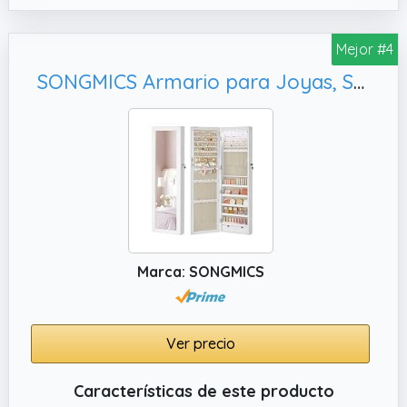
ganchos incluidos. Ambas opciones te
ayudan a aprovechar mejor el espacio sin
Mejor #4
renunciar al estilo en tu dormitorio, baño o
SONGMICS Armario para Joyas, Superficie Blanca y Forro Gris JJC093W01
vestidor
Marca: SONGMICS
Ver precio
Características de este producto