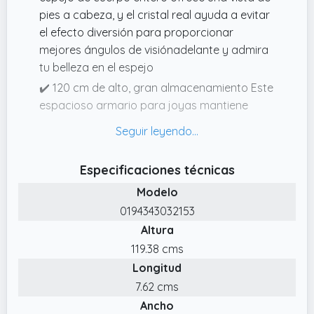
pies a cabeza, y el cristal real ayuda a evitar
el efecto diversión para proporcionar
mejores ángulos de visiónadelante y admira
tu belleza en el espejo
✔️ 120 cm de alto, gran almacenamiento Este
espacioso armario para joyas mantiene
todas tus joyas en un lugar de fácil acceso
con 1 cojín grande para anillos, 1 barra para
pulseras, 2 cajones, 5 estantes, 32 ganchos
Especificaciones técnicas
para collares, 48 agujeros de stud y 90
Modelo
ranuras para pendientes
0194343032153
✔️ Montado en la pared o en la puerta
Altura
Puedes montar el organizador de joyas en la
pared con los tornillos suministrados o
119.38 cms
colgar este armario de joyas sobre la puerta
Longitud
utilizando los soportes incluidos. Aprovecha
7.62 cms
tu valioso espacio de cualquier manera
Ancho