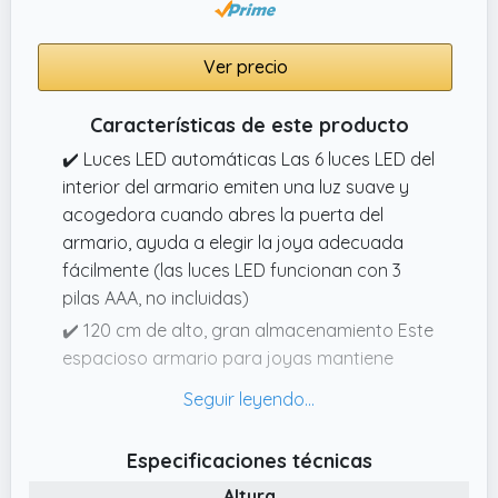
Ver precio
Características de este producto
✔️ Luces LED automáticas Las 6 luces LED del
interior del armario emiten una luz suave y
acogedora cuando abres la puerta del
armario, ayuda a elegir la joya adecuada
fácilmente (las luces LED funcionan con 3
pilas AAA, no incluidas)
✔️ 120 cm de alto, gran almacenamiento Este
espacioso armario para joyas mantiene
todas tus joyas en un lugar de fácil acceso
con 1 cojín grande para anillos, 1 barra para
pulseras, 2 cajones, 5 estantes, 32 ganchos
Especificaciones técnicas
para collares, 48 agujeros de stud y 90
Altura
ranuras para pendientes