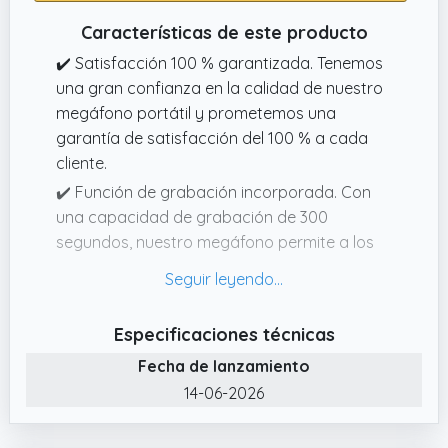
Características de este producto
✔️ Satisfacción 100 % garantizada. Tenemos
una gran confianza en la calidad de nuestro
megáfono portátil y prometemos una
garantía de satisfacción del 100 % a cada
cliente.
✔️ Función de grabación incorporada. Con
una capacidad de grabación de 300
segundos, nuestro megáfono permite a los
usuarios grabar mensajes importantes o
indicaciones de voz preestablecidas, lo que
mejora su utilidad y adaptabilidad.
Especificaciones técnicas
✔️ Potente salida de audio. Nuestro
Fecha de lanzamiento
megáfono portátil ofrece una enorme salida
14-06-2026
de 30 W para un sonido claro y fuerte.
✔️ Alcance excepcional. Nuestro megáfono