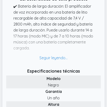
✔️ Batería de larga duración: El amplificador
de voz incorporado en una batería de litio
recargable de alta capacidad de 7,4 V /
2800 mAh, alto índice de seguridad y batería
de larga duración. Puede usarlo durante 14 a
17 horas (modo MIC) y de 7 a 10 horas (modo
música) con una batería completamente
cargada.
✔️ Varios métodos de reproducción:
Amplificador de voz hifi compatible con
unidad flash USB y tarjeta TF para
Especificaciones técnicas
reproducir. Puede elegir la canción que desee
Modelo
de forma arbitraria, repetir una melodía
única o avanzar rápidamente hacia adelante
Negro
y hacia adelante la parte que desee.
Garantía
✔️ Amplificador de voz portátil ： El
Un año
amplificador de voz liviano hará que su
Altura