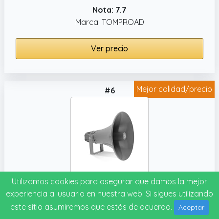
Nota: 7.7
Marca: TOMPROAD
Ver precio
Mejor calidad/precio
#6
Utilizamos cookies para asegurar que damos la mejor
Pyle PyleHome PHSP16 - Altavoz de megafonía (40, Transformador de 70 a 100 V)
experiencia al usuario en nuestra web. Si sigues utilizando
Nota: 7.6
este sitio asumiremos que estás de acuerdo.
Aceptar
Marca: Pyle