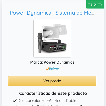
ofrece una impresionante distancia de
Mejor #7
transmisión de 500 metros, lo que garantiza
Power Dynamics - Sistema de Megafonía para Coche PDC30 de 30W, IPX6
que su voz llegue a todos los rincones del
lugar, ya sea una plaza, un campus o un
centro comercial.
✔️ Duración prolongada de la batería.
Disfrute de hasta 10 horas de uso con una
sola carga con nuestro megáfono,
eliminando las molestias de carga frecuentes
y asegurando un funcionamiento
ininterrumpido durante períodos
Marca: Power Dynamics
prolongados.
Ver precio
Características de este producto
✔️ Dos conexiones eléctricas : Doble