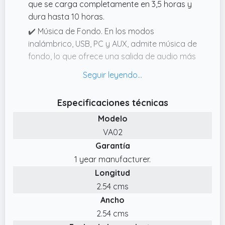
que se carga completamente en 3,5 horas y
dura hasta 10 horas.
✔️ Música de Fondo. En los modos
inalámbrico, USB, PC y AUX, admite música de
fondo, lo que ofrece una salida de audio más
divertida y creativa.
✔️ Calidad de Audio Nítida. Equipado con un
chip de reducción de ruido DSP integrado,
Especificaciones técnicas
ofrece un sonido nítido de alta fidelidad, baja
Modelo
distorsión, baja latencia y mínimo ruido,
VA02
incluso en entornos ruidosos.
Garantía
✔️ Cinco Modos. (1) Modo Inalámbrico:
1 year manufacturer.
Conecte el amplificador de forma
Longitud
inalámbrica a su teléfono/tableta para
usarlo como altavoz.
2.54 cms
Ancho
✔️ Micrófonos Inalámbricos Dobles. Este
amplificador de voz incluye dos micrófonos
2.54 cms