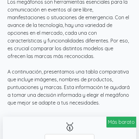
Los megáfonos son herramientas esenciales para la
deportivos o discursos públicos.
comunicación en eventos al aire libre,
✔️ DISEÑO ERGONÓMICO Y PORTÁTIL: El
manifestaciones o situaciones de emergencia. Con el
Denton 10, diseñado para ser de mano,
avance de la tecnología, hay una variedad de
brinda una experiencia cómoda y práctica
opciones en el mercado, cada una con
en cualquier lugar. Su ergonomía permite
características y funcionalidades diferentes. Por eso,
sostenerlo fácilmente, haciéndolo ideal para
es crucial comparar los distintos modelos que
transportar y usar en diversos escenarios.
ofrecen las marcas más reconocidas.
A continuación, presentamos una tabla comparativa
que incluye imágenes, nombres de productos,
puntuaciones y marcas. Esta información te ayudará
a tomar una decisión informada y elegir el megáfono
que mejor se adapte a tus necesidades.
Más barato
🥇