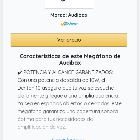
cuadrados (1000 ㎡) y lo suficientemente
alto para cubrir una gran habitación. Elija
Marca: Audibax
ajustar el volumen para hacer que el sonido
sea más potente, haciendo que el sonido
cubra un área amplia.
Ver precio
✔️ Solución fácil de problemas: Si el
dispositivo experimenta interrupción del
Características de este Megáfono de
Audibax
sonido después de un uso prolongado,
contáctenos directamente a través de la
✔️ POTENCIA Y ALCANCE GARANTIZADOS:
página 'Tus pedidos' para obtener un
Con una potencia de salida de 10W, el
reemplazo gratuito del micrófono, sin costos
Denton 10 asegura que tu voz se escuche
adicionales ni necesidad de devolver el
claramente y llegue a una amplia audiencia.
dispositivo.
Ya sea en espacios abiertos o cerrados, este
megáfono garantiza una cobertura sonora
óptima para tus necesidades de
amplificación de voz.
✔️ BATERÍA RECARGABLE DE LARGA