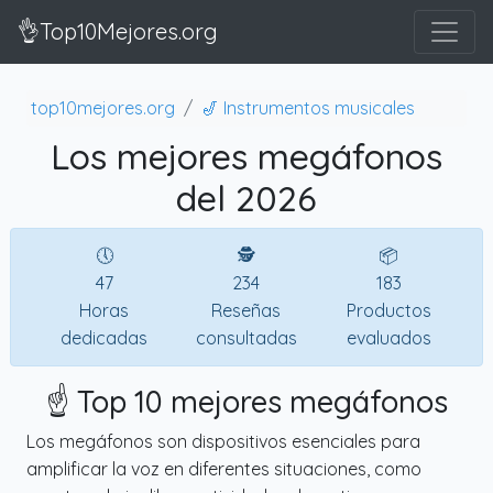
👌Top10Mejores.org
top10mejores.org
🎷 Instrumentos musicales
Los mejores megáfonos
del 2026
🕔
🕵
📦
47
234
183
Horas
Reseñas
Productos
dedicadas
consultadas
evaluados
☝️ Top 10 mejores megáfonos
Los megáfonos son dispositivos esenciales para
amplificar la voz en diferentes situaciones, como