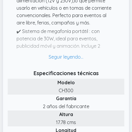
alimentación (12V y 230V),lo que permite
usarlo en vehículos o en tomas de corriente
convencionales. Perfecto para eventos al
aire libre, ferias, campañas y más.
✔️ Sistema de megafonía portátil : con
potencia de 30W, ideal para eventos,
publicidad móvil y animación. Incluye 2
altavoces bocina CH300, amplificador PDC30
y micrófono de mano.
✔️ Fácil instalación y versatilidad: Incluye
Especificaciones técnicas
soportes de montaje para los altavoces,
Modelo
conexiones RCA y jack de 6,3 mm, control de
CH300
volumen general y AUX, máxima
Garantía
compatibilidad y facilidad de uso.
2 años del fabricante
✔️ Bluetooth : Amplificador con Bluetooth y
Altura
MP3, compatible con USB y tarjetas micro SD.
Con 2 entradas de micrófono con volumen
17.78 cms
independiente, perfecto para discursos,
Longitud