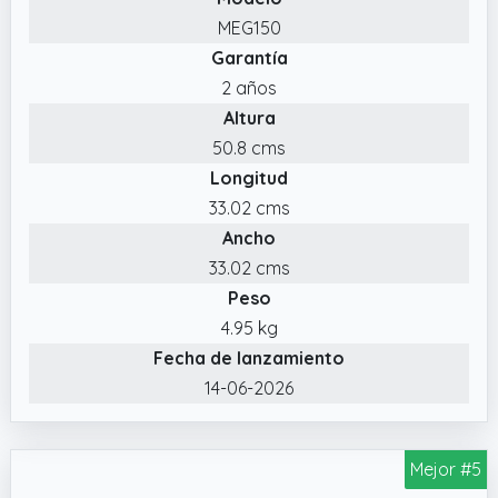
forma inalámbrica desde tu teléfono móvil
MEG150
gracias a Bluetooth, ideal para eventos,
Garantía
publicidad o emergencias.
2 años
✔️ Micrófono desmontable y correa para el
Altura
hombro : Se suministra con una batería
recargable. Ideal para largos periodos de
50.8 cms
uso y máxima flexibilidad.
Longitud
✔️ Amplificador de voz profesional con
33.02 cms
micrófono y batería: el megáfono transmite
Ancho
sonidos claros y fuertes hasta 2000 metros.
33.02 cms
Ideal para exteriores.
Peso
4.95 kg
Fecha de lanzamiento
14-06-2026
Mejor #5