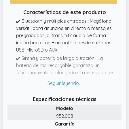
Características de este producto
✔️ Bluetooth y múltiples entradas : Megáfono
versátil para anuncios en directo o mensajes
pregrabados, al transmitir audio de forma
inalámbrica con Bluetooth o desde entradas
USB, MicroSD o AUX.
✔️ Sirena y batería de larga duración : La
batería de litio recargable garantiza un
funcionamiento prolongado sin necesidad de
cambiarla con frecuencia. Incluye función de
sirena para alertas urgente.
✔️ Potente salida de 45 W : Este megáfono es
Especificaciones técnicas
ideal para espacios exteriores, y dispone de
Modelo
45W como potencia máxima y un alcance de
952.008
hasta 1000m, para controlar multitudes o
Garantía
situaciones de emergencia.