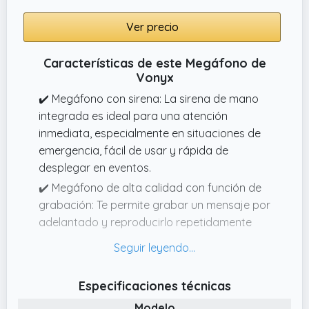
Ver precio
Características de este Megáfono de
Vonyx
✔️ Megáfono con sirena: La sirena de mano
integrada es ideal para una atención
inmediata, especialmente en situaciones de
emergencia, fácil de usar y rápida de
desplegar en eventos.
✔️ Megáfono de alta calidad con función de
grabación: Te permite grabar un mensaje por
adelantado y reproducirlo repetidamente
más tarde. Ideal cuando hay que repetir a
menudo el mismo mensaje.
✔️ Megáfono de alto rendimiento con función
Especificaciones técnicas
Bluetooth: reproduce música o avisos de
Modelo