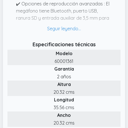
✔️ Opciones de reproducción avanzadas : El
megáfono tiene Bluetooth, puerto USB,
ranura SD y entrada auxiliar de 3,5 mm para
reproducir música o mensajes desde
cualquier dispositivo con facilidad.
✔️ Diseño portátil y robusto : Carcasa de ABS
Especificaciones técnicas
resistente, acabado en negro mate y peso
Modelo
de solo 1,1 kg. Incluye correa de transporte y
60001361
empuñadura ergonómica para mayor
Garantía
comodidad.
2 años
✔️ Potente : Potente megáfono de 75W con
Altura
alcance de hasta 1300 metros, ideal para
fiestas, eventos, manifestaciones y
20.32 cms
emergencias. ¡Haz que tu mensaje llegue alto
Longitud
y claro en cualquier situación!
35.56 cms
✔️ Micrófono incluido : Micrófono con cable.
Ancho
Modo grabación y sirena: Graba y reproduce
20.32 cms