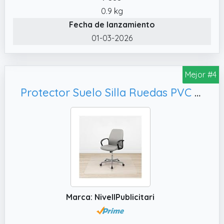
ruedas para parquet, baldosas, vinilo y otros
0.9 kg
suelos duros
Fecha de lanzamiento
✔️ Diseño transparente que conserva la
01-03-2026
estética Gracias a su diseño sencillo y color
transparente, esta alfombra para silla de
escritorio protege sin alterar el estilo del
Mejor #4
entorno, permitiendo que se aprecie la
Protector Suelo Silla Ruedas PVC Resistente (120cm x 90cm) – Protector Suelo Transparente Antideslizante 1mm– Alfombra Silla Escritorio Antiralladuras - Alfombra Silla Escritorio para Oficina y Hogar
belleza original del suelo
✔️ Disponible en múltiples tamaños
Ofrecemos esta alfombra silla escritorio en
una variedad de medidas para adaptarse a
diferentes necesidades y configuraciones de
espacio, tanto en el hogar como en la oficina
Marca: NivellPublicitari