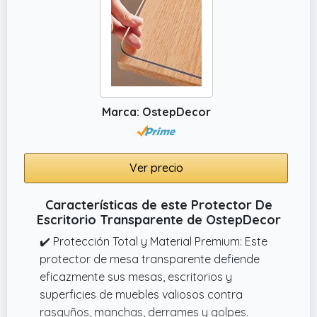
Ofrecemos esta alfombra silla escritorio en
una variedad de medidas para adaptarse a
diferentes necesidades y configuraciones de
espacio, tanto en el hogar como en la oficina
Marca: OstepDecor
Ver precio
Características de este Protector De
Escritorio Transparente de OstepDecor
✔️ Protección Total y Material Premium: Este
protector de mesa transparente defiende
eficazmente sus mesas, escritorios y
superficies de muebles valiosos contra
rasguños, manchas, derrames y golpes.