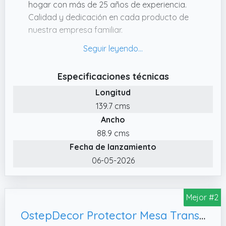
hogar con más de 25 años de experiencia.
Calidad y dedicación en cada producto de
nuestra empresa familiar.
✔️ FÁCIL DE LIMPIAR – Limpia el protector de
mesa comedor fácilmente con un paño.
Mantiene la apariencia original de tu mesa.
Especificaciones técnicas
✔️ ¿MEDIDA PERSONALIZADA? – Solo si la
Longitud
medida que necesitas no está disponible.
139.7 cms
Elige una lámina 10 cm mayor y envíanos las
Ancho
dimensiones por correo.
88.9 cms
✔️ PROTECCIÓN PARA MESA CON BORDES
Fecha de lanzamiento
BISELADOS – Plastico protector mesa que
06-05-2026
protege la mesa de arañazos y suciedad
manteniendo su diseño. Los bordes
biselados aseguran comodidad al apoyar
Mejor #2
los brazos.
OstepDecor Protector Mesa Transparente 60 x 120 cm, Resistente al Calor