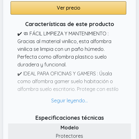
Ver precio
Características de este producto
✔️ 🧼 FÁCIL LIMPIEZA Y MANTENIMIENTO :
Gracias al material vinílico, esta alfombra
vinilica se limpia con un paño húmedo.
Perfecta como alfombra plastico suelo
duradera y funcional.
✔️ IDEAL PARA OFICINAS Y GAMERS : Úsala
como alfombra gamer suelo habitación o
alfombra suelo escritorio. Protege con estilo
gracias a las alfombras vinilicas resistentes.
✔️ AJUSTABLE Y VERSÁTIL: Alfombra vinilo
recortable que se adapta a cualquier
Especificaciones técnicas
espacio. Úsala como alfombra protectora de
Modelo
suelo o alfombra silla ordenador.
Protectores
✔️ PROTECCIÓN EFICAZ Y DURADERA: La