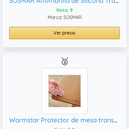
SOSMAR Alfombrilla de Silicona Transparente 60x40 cm - Tapete Grande Antiadherente para Manualidades, Resina Epoxi y Pintura - Protector de Escritorio y Base para Amasar​​
Nota: 9
Marca: SOSMAR
Ver precio
🥈
Warmstar Protector de mesa transparente de 24 x 48 pulgadas, tapete protector de escritorio para cocina