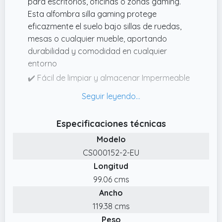
para escritorios, oficinas o zonas gaming.
ofreciendo protección confiable contra el
Esta alfombra silla gaming protege
desgaste diario.
eficazmente el suelo bajo sillas de ruedas,
mesas o cualquier mueble, aportando
durabilidad y comodidad en cualquier
entorno
✔️ Fácil de limpiar y almacenar Impermeable
y resistente a las manchas, esta alfombra
silla escritorio se limpia fácilmente con un
paño húmedo. Cuando no se utiliza, puede
Especificaciones técnicas
enrollarse o plegarse sin perder su forma,
Modelo
facilitando su almacenamiento
CS000152-2-EU
✔️ Máxima protección para suelos duros Este
Longitud
protector de suelo fabricado en PVC de alta
calidad actúa como una barrera eficaz entre
99.06 cms
las ruedas y el suelo. Evita arañazos,
Ancho
desgaste, impactos y ruidos no deseados,
119.38 cms
siendo ideal como protector suelo silla
Peso