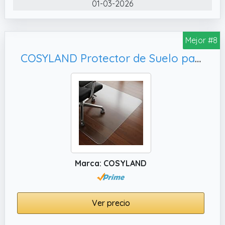
01-03-2026
las ruedas y el suelo. Evita arañazos,
desgaste, impactos y ruidos no deseados,
siendo ideal como protector suelo silla
Mejor #8
ruedas para parquet, baldosas, vinilo y otros
COSYLAND Protector de Suelo para Silla con Ruedas, Antiarrayado y Duradero
suelos duros
✔️ Disponible en múltiples tamaños
Ofrecemos esta alfombra silla escritorio en
una variedad de medidas para adaptarse a
diferentes necesidades y configuraciones de
espacio, tanto en el hogar como en la oficina
Marca: COSYLAND
Ver precio