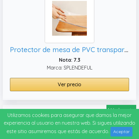
Protector de mesa de PVC transparente de 54 x 16 pulgadas, tapete rectangular de madera para muebles
Nota: 7.3
Marca: SPLENDEFUL
Ver precio
Más barato
#8
Utilizamos cookies para asegurar que damos la mejor
experiencia al usuario en nuestra web. Si sigues utilizando
este sitio asumiremos que estás de acuerdo.
Aceptar