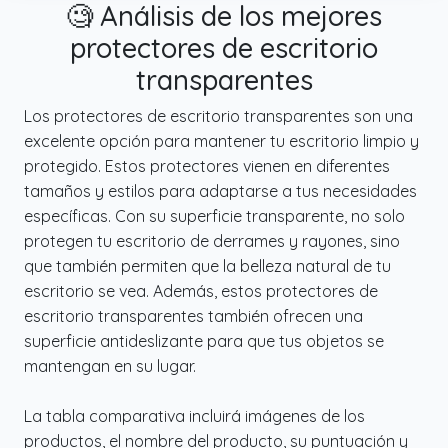
o salón. También funciona perfectamente
🧐 Análisis de los mejores
como un práctico tapete para escritorio,
protectores de escritorio
ofreciendo protección confiable contra el
transparentes
desgaste diario.
✔️ Mantenimiento Fácil e Impermeable: Con
Los protectores de escritorio transparentes son una
cualidades impermeables, este cubremesa
excelente opción para mantener tu escritorio limpio y
transparente es fácil de limpiar; simplemente
protegido. Estos protectores vienen en diferentes
pase un paño húmedo para eliminar
tamaños y estilos para adaptarse a tus necesidades
derrames y suciedad. Para mejores
específicas. Con su superficie transparente, no solo
resultados, recomendamos tratar las
protegen tu escritorio de derrames y rayones, sino
manchas de color promptly.
que también permiten que la belleza natural de tu
✔️ Personalizable para Adaptarse a su
escritorio se vea. Además, estos protectores de
Espacio: Disponible en múltiples tamaños,
escritorio transparentes también ofrecen una
este protector se puede recortar fácilmente
superficie antideslizante para que tus objetos se
para adaptarse a cualquier forma de mesa
mantengan en su lugar.
(cuadrada, rectangular o irregular). Por
favor, note que el producto es
La tabla comparativa incluirá imágenes de los
deliberadamente un poco más grande para
productos, el nombre del producto, su puntuación y