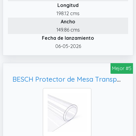
Longitud
alfombra protectora suelo silla ruedas evita
198.12 cms
arañazos y desgaste en cualquier superficie.
Ancho
Ideal como alfombra de vinilo resistente y
práctica.
149.86 cms
Fecha de lanzamiento
✔️ MATERIAL SEGURO Y NO TÓXICO :Alfombra
transparente suelo fabricada con material
06-05-2026
libre de BPA, ftalatos y sustancias tóxicas.
Segura para personas, mascotas y suelos
Mejor #5
delicados necesitados de protección.
BESCH Protector de Mesa Transparente Impermeable para Mesa Rectangular 0.3mm, Mantel PVC Resistente a Manchas y Fácil de Limpiar – Protección Total para Superficies de Comedor y Escritorio 100x140cm