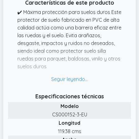
Características de este producto
✔️ Máxima protección para suelos duros Este
protector de suelo fabricado en PVC de alta
calidad actúa como una barrera eficaz entre
las ruedas y el suelo. Evita arañazos,
desgaste, impactos y ruidos no deseados,
siendo ideal como protector suelo silla
ruedas para parquet, baldosas, vinilo y otros
suelos duros
✔️ Fácil de limpiar y almacenar Impermeable
y resistente a las manchas, esta alfombra
silla escritorio se limpia fácilmente con un
Especificaciones técnicas
paño húmedo. Cuando no se utiliza, puede
Modelo
enrollarse o plegarse sin perder su forma,
facilitando su almacenamiento
CS000152-3-EU
Longitud
✔️ Diseño transparente que conserva la
estética Gracias a su diseño sencillo y color
119.38 cms
transparente, esta alfombra para silla de