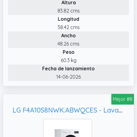
Altura
83.82 cms
Longitud
58.42 cms
Ancho
48.26 cms
Peso
60.3 kg
Fecha de lanzamiento
14-06-2026
Mejor #8
LG F4A10S8NWK.ABWQCES - Lavadora, Color Blanco