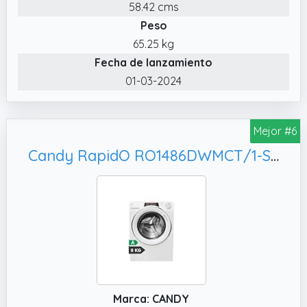
ropa, sin necesidad de ir a la lavandería.
58.42 cms
Peso
65.25 kg
Fecha de lanzamiento
01-03-2024
Mejor #6
Candy RapidO RO1486DWMCT/1-S Lavadora 8 KG, 76 DB
Marca: CANDY