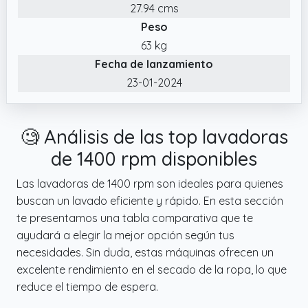
✔️ La función SteamMax envuelve la colada
27.94 cms
con vapor, esterilizando y eliminando
Peso
manchas y olores. El programa Allergy Care
63 kg
utiliza vapor para esterilizar al 99,9%,
Fecha de lanzamiento
especialmente en lavados de agua fría,
23-01-2024
dejando la ropa libre de gérmenes.
✔️ Con una capacidad de 9 kg, esta lavadora
es ideal para familias, permitiendo lavar una
🧐 Análisis de las top lavadoras
cantidad adecuada de ropa en cada ciclo.
de 1400 rpm disponibles
Las revoluciones programables ofrecen
hasta un máximo de 1400 rpm, adaptándose
Las lavadoras de 1400 rpm son ideales para quienes
a tus necesidades específicas para un
buscan un lavado eficiente y rápido. En esta sección
lavado eficiente.
te presentamos una tabla comparativa que te
ayudará a elegir la mejor opción según tus
necesidades. Sin duda, estas máquinas ofrecen un
excelente rendimiento en el secado de la ropa, lo que
reduce el tiempo de espera.