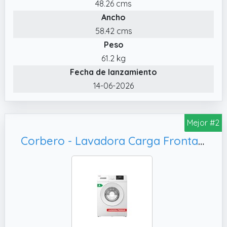
48.26 cms
Ancho
58.42 cms
Peso
61.2 kg
Fecha de lanzamiento
14-06-2026
Mejor #2
Corbero - Lavadora Carga Frontal | CLT9BL1423 | 9 Kg | 1400 Rpm Inverter | 16 Programas | Vapor | Inicio Diferido | Lavado Rápido | Puerta XXL | Blanco