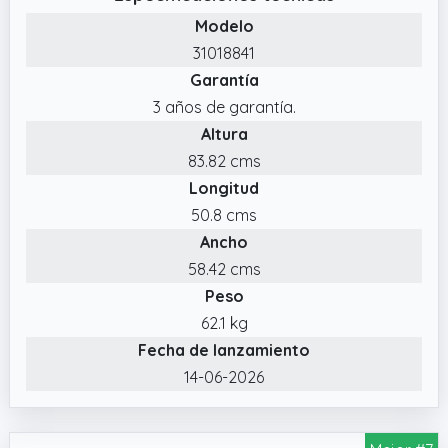
lavados mucho más eficientes, rápidos y a
Modelo
baja temperatura, ahorrando energía y
31018841
tiempo.
Garantía
✔️ Easy Iron: higieniza, relaja las fibras y
3 años de garantía.
facilita el planchado gracias a la función
Altura
vapor.
83.82 cms
✔️ Función Snap and Wash: realiza una foto
Longitud
de la colada y la App hOn te aconsejará que
programa rápido utilizar en función de las
50.8 cms
prendas y tus necesidades.
Ancho
58.42 cms
Peso
62.1 kg
Fecha de lanzamiento
14-06-2026