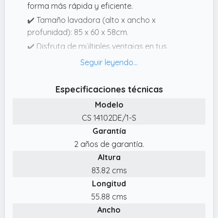
forma más rápida y eficiente.
✔️ Tamaño lavadora (alto x ancho x
profunidad): 85 x 60 x 58cm.
✔️ Disfruta de múltiples ventajas en tus
sesiones de lavado: inicio retrasado de hasta
24h, tecnología NFC con opción a la
descarga de nuevos ciclos, la activación del
Especificaciones técnicas
asistente por voz y mucho más.
Modelo
✔️ Di adiós a los problemas de espalda, con
CS 14102DE/1-S
la escotilla XXL: la puerta más alta y grande
Garantía
ofrece una mayor comodidad de uso, sin
2 años de garantía.
forzar la espalda mientras se carga la ropa
Altura
en la lavadora.
83.82 cms
✔️ Lavadora Candy 10kg, la solución perfecta
Longitud
para grandes coladas: ahorra tiempo y
electricidad con una lavadora de gran
55.88 cms
capacidad y lava grandes volúmenes de
Ancho