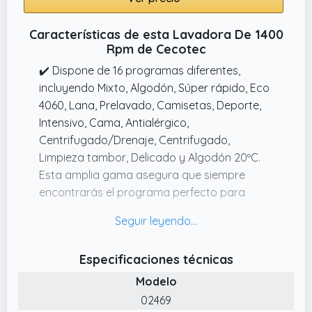
Características de esta Lavadora De 1400
Rpm de Cecotec
✔️ Dispone de 16 programas diferentes,
incluyendo Mixto, Algodón, Súper rápido, Eco
4060, Lana, Prelavado, Camisetas, Deporte,
Intensivo, Cama, Antialérgico,
Centrifugado/Drenaje, Centrifugado,
Limpieza tambor, Delicado y Algodón 20ºC.
Esta amplia gama asegura que siempre
encontrarás el programa perfecto para
cada tipo de tejido y necesidad.
✔️ La función SteamMax envuelve la colada
con vapor, esterilizando y eliminando
Especificaciones técnicas
manchas y olores. El programa Allergy Care
Modelo
utiliza vapor para esterilizar al 99,9%,
especialmente en lavados de agua fría,
02469