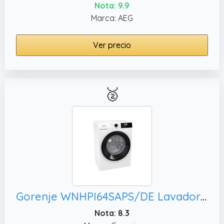
Nota: 9.9
Marca: AEG
Ver precio
🥈
Gorenje WNHPI64SAPS/DE Lavadora con función de vapor, Inverter PowerDrive Motor/tambor de acero inoxidable/seguridad para niños/eficiencia energética A/blanco
Nota: 8.3