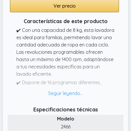
Ver precio
Características de este producto
✔️ Con una capacidad de 8 kg, esta lavadora
es ideal para familias, permitiendo lavar una
cantidad adecuada de ropa en cada ciclo.
Las revoluciones programables ofrecen
hasta un máximo de 1400 rpm, adaptándose
a tus necesidades específicas para un
lavado eficiente.
✔️ Dispone de 16 programas diferentes,
incluyendo Mixto, Algodón, Súper rápido, Eco
4060, Lana, Prelavado, Camisetas, Deporte,
Intensivo, Cama, Antialérgico,
Especificaciones técnicas
Centrifugado/Drenaje, Centrifugado,
Modelo
Limpieza tambor, Delicado y Algodón 20ºC.
Esta amplia gama asegura que siempre
2466