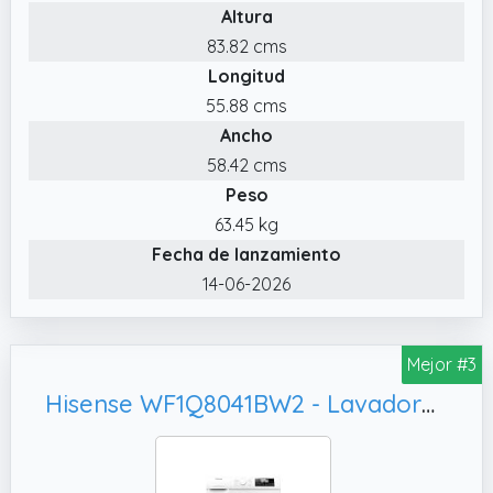
Altura
83.82 cms
Longitud
55.88 cms
Ancho
58.42 cms
Peso
63.45 kg
Fecha de lanzamiento
14-06-2026
Mejor #3
Hisense WF1Q8041BW2 - Lavadora, Tecnología Inverter