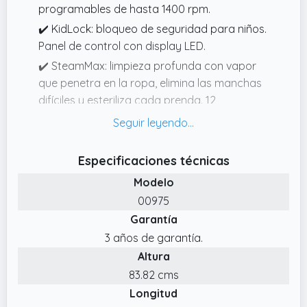
programables de hasta 1400 rpm.
✔️ KidLock: bloqueo de seguridad para niños.
Panel de control con display LED.
✔️ SteamMax: limpieza profunda con vapor
que penetra en la ropa, elimina las manchas
difíciles y esteriliza cada prenda. 12
programas: un programa para cada
momento y cada tejido para ofrecer siempre
lavados a medida.
Especificaciones técnicas
✔️ Drum Clean. El tambor se limpia solo para
Modelo
evitar la acumulación de bacterias.
00975
✔️ Clase A: máxima eficiencia energética que
Garantía
permite un gran ahorro energético en cada
3 años de garantía.
lavado. Motor Inverter Plus: garantiza un
Altura
funcionamiento eficiente lavado tras lavado,
83.82 cms
lo que permite ahorrar más de un 50% en
Longitud
comparación con un motor universal.