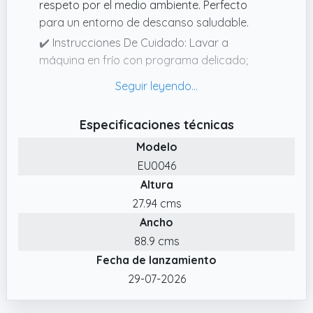
respeto por el medio ambiente. Perfecto
para un entorno de descanso saludable.
✔️ Instrucciones De Cuidado: Lavar a
máquina en frío con programa delicado;
secar en secadora a baja temperatura; no
planchar; no usar lejía; no usar suavizante
✔️ 100% Impermeable: la parte superior
Especificaciones técnicas
impermeable de 200 g/m² y las costuras de
Modelo
alta calidad impiden que penetre el agua y la
EU0046
orina; mantiene el colchón seco y sin
Altura
manchas.
27.94 cms
✔️ Diseño frottee: Este protector de colchón
Ancho
se adapta perfectamente a su cama, con
dobladillos profesionalmente doblados y
88.9 cms
bolsillos de ajuste profundo.
Fecha de lanzamiento
✔️ Superficie De Ropa Suave Y Confortable:
29-07-2026
La superficie de rizo conserva el tacto suave,
acogedor, silencioso y transpirable de su