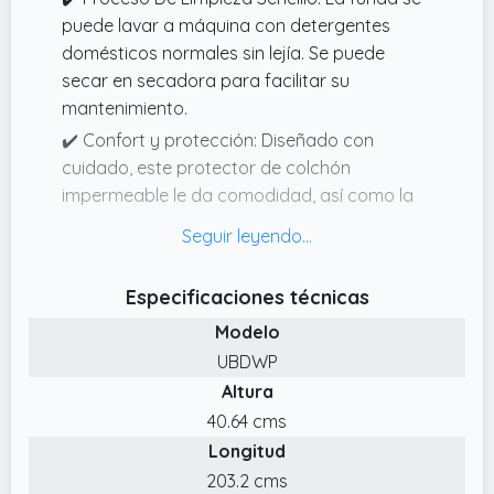
puede lavar a máquina con detergentes
domésticos normales sin lejía. Se puede
secar en secadora para facilitar su
mantenimiento.
✔️ Confort y protección: Diseñado con
cuidado, este protector de colchón
impermeable le da comodidad, así como la
protección a su colchón.
✔️ Confort Excepcional: El acolchado
supersuave con fibra acolchada tiene altura
Especificaciones técnicas
extra para un sueño más cómodo y
Modelo
protección.
UBDWP
✔️ Diseño impermeable y acolchado: Se trata
Altura
de un protector de colchón impermeable y
40.64 cms
acolchado de tamaño 150 x 200 con 38 cm
Longitud
de faldón.
203.2 cms
✔️ Cómodo Y Suave: Este protector de