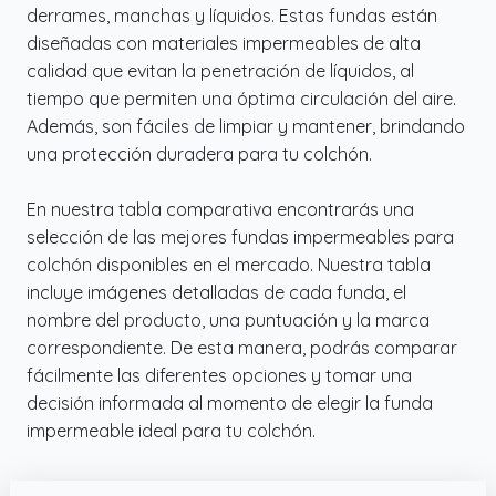
colchones de hasta 30 cm de altura.
derrames, manchas y líquidos. Estas fundas están
✔️ LA SOLUCIÓN A LA MEDIDA DE SU CAMA:
diseñadas con materiales impermeables de alta
Disponible en una amplia gama de tamaños,
calidad que evitan la penetración de líquidos, al
la funda de colchón se adaptará a su cama
tiempo que permiten una óptima circulación del aire.
doble, individual, king size o queen size. No
Además, son fáciles de limpiar y mantener, brindando
importa el tamaño, tenemos el adecuado
una protección duradera para tu colchón.
para usted.
En nuestra tabla comparativa encontrarás una
selección de las mejores fundas impermeables para
colchón disponibles en el mercado. Nuestra tabla
incluye imágenes detalladas de cada funda, el
nombre del producto, una puntuación y la marca
correspondiente. De esta manera, podrás comparar
fácilmente las diferentes opciones y tomar una
decisión informada al momento de elegir la funda
impermeable ideal para tu colchón.