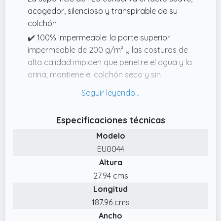
acogedor, silencioso y transpirable de su
colchón
✔️ 100% Impermeable: la parte superior
impermeable de 200 g/m² y las costuras de
alta calidad impiden que penetre el agua y la
orina; mantiene el colchón seco y sin
manchas.
✔️ Certificado OEKOTEX: fabricado con
materiales sometidos a pruebas de
Especificaciones técnicas
sustancias nocivas y certificado STANDARD
Modelo
100 por OEKOTEX, garantiza seguridad y
EU0044
respeto por el medio ambiente. Perfecto
Altura
para un entorno de descanso saludable.
27.94 cms
✔️ Diseño frottee: Este protector de colchón
Longitud
se adapta perfectamente a su cama, con
dobladillos profesionalmente doblados y
187.96 cms
bolsillos de ajuste profundo.
Ancho