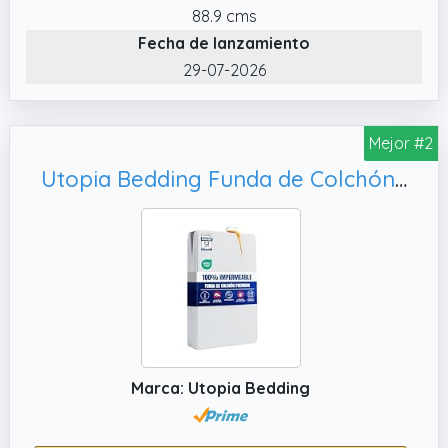
✔️ Instrucciones De Cuidado: Lavar a
88.9 cms
máquina en frío con programa delicado;
Fecha de lanzamiento
secar en secadora a baja temperatura; no
29-07-2026
planchar; no usar lejía; no usar suavizante
Mejor #2
Utopia Bedding Funda de Colchón 90 x 190 x 30 cm Impermeable con Cremallera, Cubre Colchon
Marca: Utopia Bedding