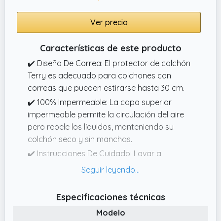
Ver precio
Características de este producto
✔️ Diseño De Correa: El protector de colchón
Terry es adecuado para colchones con
correas que pueden estirarse hasta 30 cm.
✔️ 100% Impermeable: La capa superior
impermeable permite la circulación del aire
pero repele los líquidos, manteniendo su
colchón seco y sin manchas.
✔️ Instrucciones De Cuidado: Lavar a
máquina en frío, secar en secadora; no
planchar; no usar lejía; no usar suavizante.
✔️ 4 Bandas Elásticas En Las Esquinas: Las
Especificaciones técnicas
bandas elásticas de las esquinas ayudan a
Modelo
asegurar el protector de colchón y