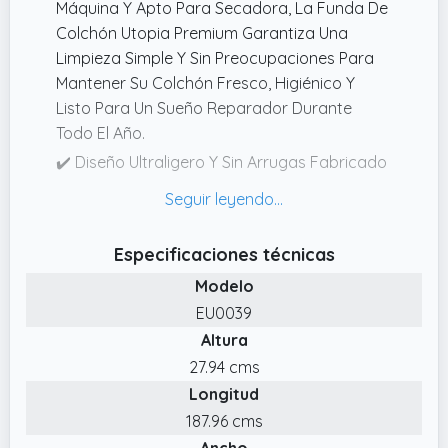
Máquina Y Apto Para Secadora, La Funda De
Colchón Utopia Premium Garantiza Una
Limpieza Simple Y Sin Preocupaciones Para
Mantener Su Colchón Fresco, Higiénico Y
Listo Para Un Sueño Reparador Durante
Todo El Año.
✔️ Diseño Ultraligero Y Sin Arrugas Fabricado
Con Poliéster De Alta Calidad Tejido, Esta
Funda Proporciona Una Superficie Lisa Y Sin
Arrugas Para Un Mayor Confort Sin Aumentar
Especificaciones técnicas
El Volumen, Garantizando Un Descanso
Modelo
Nocturno Ininterrumpido.
EU0039
✔️ OEKOTEX Standard 100 Probado
Altura
Dermatológicamente, Esta Funda Ofrece
Una Solución Libre De Productos Químicos,
27.94 cms
Garantizando Un Entorno De Sueño Seguro Y
Longitud
Saludable.
187.96 cms
✔️ Ajuste Perfecto Para Su Colchón Diseñado
Ancho