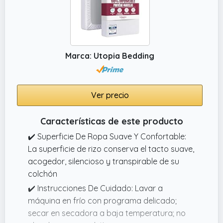
Todo El Año.
✔️ Instalación Sin Esfuerzo Diseñada Para Su
Comodidad, La Funda Con Cremallera Es
Fácil De Retirar Y Volver A Colocar.
Marca: Utopia Bedding
Simplemente Desabroche La Cremallera,
Saque El Colchón Y Vuelva A Deslizarlo Para
Un Ajuste Seguro En Segundos.
Ver precio
✔️ Ajuste Perfecto Para Su Colchón Diseñado
Para Ajustarse Perfectamente A Colchones
Características de este producto
De Tamaño 90 x 190 cm Con Un Bolsillo
Profundo De 30 cm, Esta Funda Garantiza Un
✔️ Superficie De Ropa Suave Y Confortable:
Ajuste Seguro Y Ceñido Para Una Protección
La superficie de rizo conserva el tacto suave,
Óptima.
acogedor, silencioso y transpirable de su
colchón
✔️ Instrucciones De Cuidado: Lavar a
máquina en frío con programa delicado;
secar en secadora a baja temperatura; no