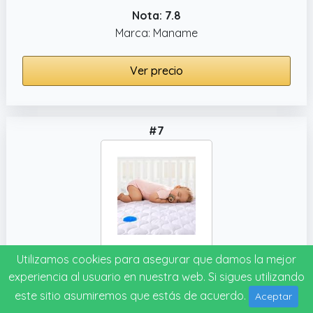
Nota: 7.8
Marca: Maname
Ver precio
#7
Utilizamos cookies para asegurar que damos la mejor
Yoofoss Protector de colchón impermeable para cuna, protector de colchón para cuna de bebé estándar de 52 x 28 pulgadas
experiencia al usuario en nuestra web. Si sigues utilizando
Nota: 7.6
este sitio asumiremos que estás de acuerdo.
Aceptar
Marca: Yoofoss