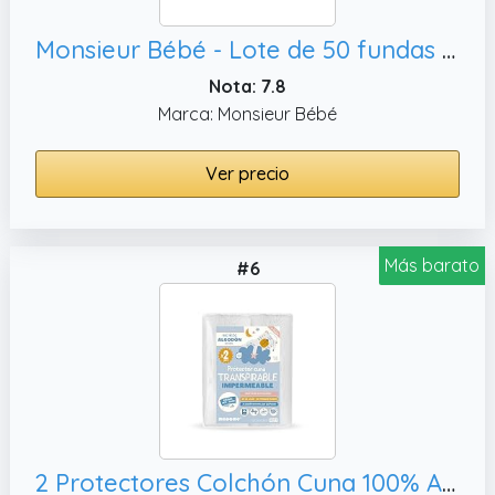
Monsieur Bébé - Lote de 50 fundas impermeables desechables para colchón de bebé
Nota: 7.8
Marca: Monsieur Bébé
Ver precio
Más barato
#6
2 Protectores Colchón Cuna 100% Algodón 60 x 120 cm Impermeable Antiácaros Cubre Colchon Ajustable Certificado OekoTEX y BI-OME® Technology Funda Protectora Hecho En España (60x120 cm)