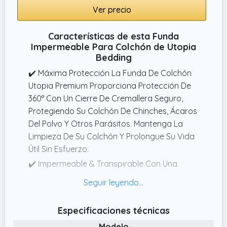
Ver precio
Características de esta Funda
Impermeable Para Colchón de Utopia
Bedding
✔️ Máxima Protección La Funda De Colchón
Utopia Premium Proporciona Protección De
360° Con Un Cierre De Cremallera Seguro,
Protegiendo Su Colchón De Chinches, Ácaros
Del Polvo Y Otros Parásitos. Mantenga La
Limpieza De Su Colchón Y Prolongue Su Vida
Útil Sin Esfuerzo.
✔️ Impermeable & Transpirable Con Una
Membrana De PU Duradera, Esta Funda Crea
Una Barrera Fiable Contra Líquidos Como
Derrames, Sudor Y Otros Fluidos,
Especificaciones técnicas
Manteniendo La Transpirabilidad Para Un
Modelo
Sueño Fresco Y Refrescante.