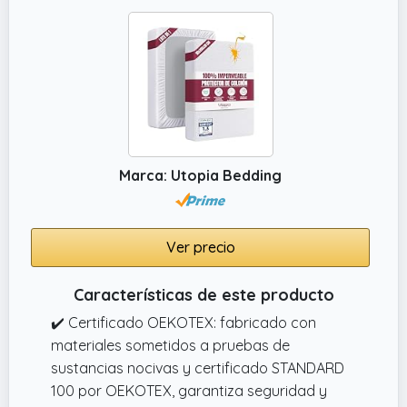
para usted.
✔️ AJUSTE PERFECTO: El protector de
colchón impermeable Flowen se adhiere
perfectamente al colchón sin soltarse nunca.
Se desliza como una sábana bajera: gracias
a las esquinas de microfibra con elástico,
evita la formación de molestas arrugas,
Marca: Utopia Bedding
garantizando la tranquilidad durante el
sueño.
Ver precio
Características de este producto
✔️ Certificado OEKOTEX: fabricado con
materiales sometidos a pruebas de
sustancias nocivas y certificado STANDARD
100 por OEKOTEX, garantiza seguridad y