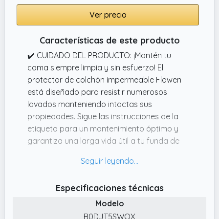
✔️ Máxima Protección La Funda De Colchón
Ver precio
Utopia Premium Proporciona Protección De
360° Con Un Cierre De Cremallera Seguro,
Características de este producto
Protegiendo Su Colchón De Chinches, Ácaros
Del Polvo Y Otros Parásitos. Mantenga La
✔️ CUIDADO DEL PRODUCTO: ¡Mantén tu
Limpieza De Su Colchón Y Prolongue Su Vida
cama siempre limpia y sin esfuerzo! El
Útil Sin Esfuerzo.
protector de colchón impermeable Flowen
está diseñado para resistir numerosos
lavados manteniendo intactas sus
propiedades. Sigue las instrucciones de la
etiqueta para un mantenimiento óptimo y
garantiza una larga vida útil a tu funda de
colchón, que siempre permanecerá como
nueva.
✔️ DISPONIBLE PARA TODOS LOS TAMAÑOS: El
Especificaciones técnicas
protector de colchón Flowen está disponible
Modelo
en una amplia gama de tamaños para
adaptarse a todo tipo de cama, tanto doble
B0DJT5SWQX