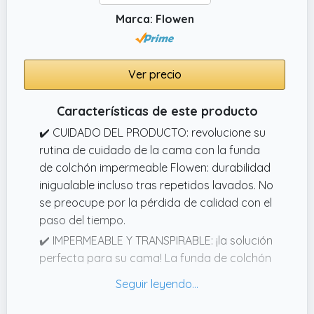
evitando acumulaciones de humedad.
Marca: Flowen
✔️ UNA NUEVA COMODIDAD PARA LA CAMA:
¡No más arrugas ni deslizamientos! El
protector de colchón Flowen está disponible
Ver precio
en dos variantes: con 4 elásticos resistentes
en las esquinas para una sujeción estable y
Características de este producto
con esquinas elásticas como una sábana, de
suave microfibra blanca para una sensación
✔️ CUIDADO DEL PRODUCTO: revolucione su
extra de confort. Diseñado para permanecer
rutina de cuidado de la cama con la funda
siempre en su lugar, te garantiza un sueño
de colchón impermeable Flowen: durabilidad
nocturno ininterrumpido.
inigualable incluso tras repetidos lavados. No
se preocupe por la pérdida de calidad con el
paso del tiempo.
✔️ IMPERMEABLE Y TRANSPIRABLE: ¡la solución
perfecta para su cama! La funda de colchón
está diseñada para ofrecerle una protección
excepcional. Olvídese de las molestias del
sudor y los líquidos que pueden arruinar su