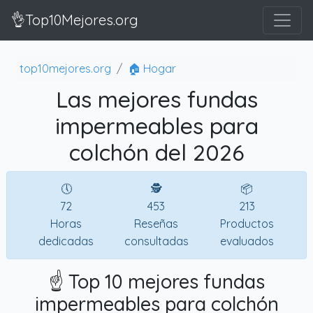
👌Top10Mejores.org
top10mejores.org
🏠 Hogar
Las mejores fundas
impermeables para
colchón del 2026
🕔
🕵
📦
72
453
213
Horas
Reseñas
Productos
dedicadas
consultadas
evaluados
☝️ Top 10 mejores fundas
impermeables para colchón